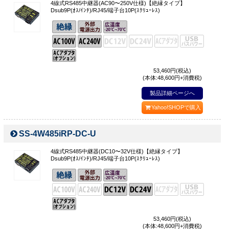
4線式RS485中継器(AC90〜250V仕様)【絶縁タイプ】
Dsub9P(ｵｽ/ｲﾝﾁ)/RJ45/端子台10P(ｽｸﾘｭｰﾚｽ)
53,460
円(税込)
(本体:48,600円+消費税)
製品詳細ページへ
Yahoo!SHOPで購入
SS-4W485iRP-DC-U
4線式RS485中継器(DC10〜32V仕様)【絶縁タイプ】
Dsub9P(ｵｽ/ｲﾝﾁ)/RJ45/端子台10P(ｽｸﾘｭｰﾚｽ)
53,460
円(税込)
(本体:48,600円+消費税)