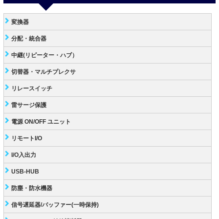
変換器
分配・統合器
中継(リピーター・ハブ）
切替器・マルチプレクサ
リレースイッチ
雷サージ保護
電源 ON/OFF ユニット
リモートI/O
I/O入出力
USB-HUB
防塵・防水機器
信号遅延器/バッファー(一時保持)