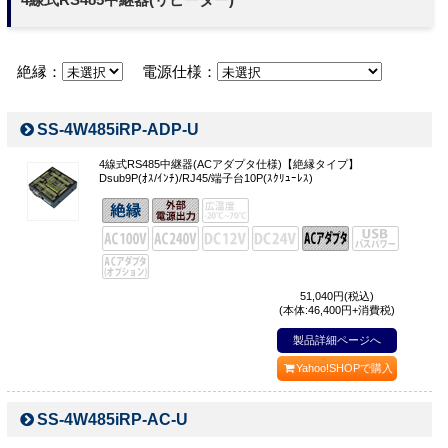
お問い合わせ
絶縁：
電源仕様：
SS-4W485iRP-ADP-U
4線式RS485中継器(ACアダプタ仕様)【絶縁タイプ】
Dsub9P(ｵｽ/ｲﾝﾁ)/RJ45/端子台10P(ｽｸﾘｭｰﾚｽ)
51,040
円(税込)
(本体:46,400円+消費税)
製品詳細ページへ
Yahoo!SHOPで購入
SS-4W485iRP-AC-U