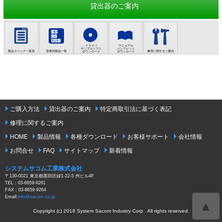
貸出器のご案内
ドライバ
マニュアル
サンプルソフト
パンフレット
製品スペック一覧表
型番別製品一覧
修理に関するご案内
ダウンロード
ダウンロード
ご購入方法
貸出器のご案内
特定商取引法に基づく表記
修理に関するご案内
HOME
製品情報
各種ダウンロード
お客様サポート
会社情報
お問合せ
FAQ
サイトマップ
新着情報
システムサコム工業株式会社
〒130-0021 東京都墨田区緑1-22-5 州ビル4F
TEL：03-6659-9261
FAX：03-6659-9264
Email:
info@sacom.co.jp
▲
Copyright (c) 2018 System Sacom Industry Corp . All rights reserved.