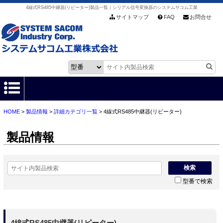
4線式RS485中継器(リピーター)製品一覧｜シリアル信号変換器のシステムサコム工業
サイトマップ
FAQ
お問合せ
HOME
>
製品情報
>
詳細カテゴリ一覧
> 4線式RS485中継器(リピーター)
HOME
製品情報
製品情報
各種ダウンロード
検索
型番で検索
お客様サポート
会社情報
4線式RS485中継器(リピーター)