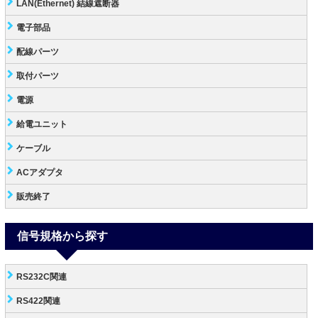
LAN(Ethernet) 結線遮断器
電子部品
配線パーツ
取付パーツ
電源
給電ユニット
ケーブル
ACアダプタ
販売終了
信号規格から探す
RS232C関連
RS422関連