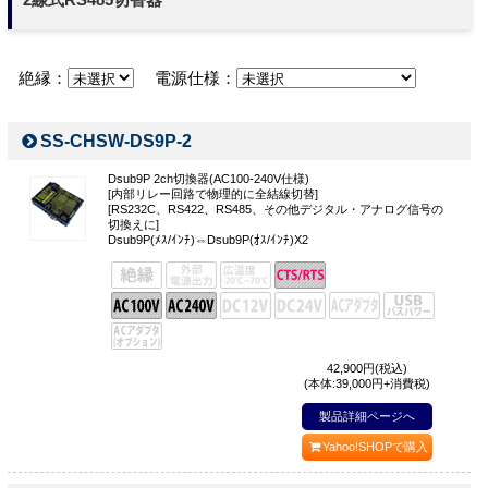
お問い合わせ
絶縁：
電源仕様：
SS-CHSW-DS9P-2
Dsub9P 2ch切換器(AC100-240V仕様)
[内部リレー回路で物理的に全結線切替]
[RS232C、RS422、RS485、その他デジタル・アナログ信号の
切換えに]
Dsub9P(ﾒｽ/ｲﾝﾁ)⇔Dsub9P(ｵｽ/ｲﾝﾁ)X2
42,900
円(税込)
(本体:39,000円+消費税)
製品詳細ページへ
Yahoo!SHOPで購入