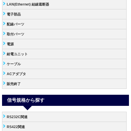
LAN(Ethernet) 結線遮断器
電子部品
配線パーツ
取付パーツ
電源
給電ユニット
ケーブル
ACアダプタ
販売終了
信号規格から探す
RS232C関連
RS422関連