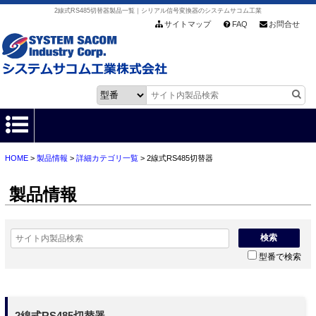
2線式RS485切替器製品一覧｜シリアル信号変換器のシステムサコム工業
サイトマップ
FAQ
お問合せ
HOME
>
製品情報
>
詳細カテゴリ一覧
> 2線式RS485切替器
HOME
製品情報
製品情報
各種ダウンロード
検索
型番で検索
お客様サポート
会社情報
2線式RS485切替器