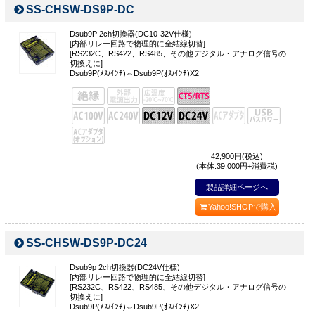
SS-CHSW-DS9P-DC
Dsub9P 2ch切換器(DC10-32V仕様)
[内部リレー回路で物理的に全結線切替]
[RS232C、RS422、RS485、その他デジタル・アナログ信号の
切換えに]
Dsub9P(ﾒｽ/ｲﾝﾁ)⇔Dsub9P(ｵｽ/ｲﾝﾁ)X2
42,900
円(税込)
(本体:39,000円+消費税)
製品詳細ページへ
Yahoo!SHOPで購入
SS-CHSW-DS9P-DC24
Dsub9p 2ch切換器(DC24V仕様)
[内部リレー回路で物理的に全結線切替]
[RS232C、RS422、RS485、その他デジタル・アナログ信号の
切換えに]
Dsub9P(ﾒｽ/ｲﾝﾁ)⇔Dsub9P(ｵｽ/ｲﾝﾁ)X2