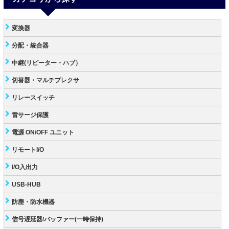
変換器
分配・統合器
中継(リピーター・ハブ）
切替器・マルチプレクサ
リレースイッチ
雷サージ保護
電源 ON/OFF ユニット
リモートI/O
I/O入出力
USB-HUB
防塵・防水機器
信号遅延器/バッファー(一時保持)