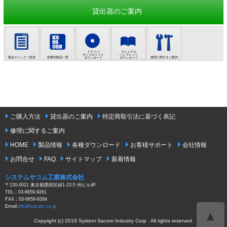
貸出器のご案内
ドライバ
マニュアル
サンプルソフト
パンフレット
製品スペック一覧表
型番別製品一覧
修理に関するご案内
ダウンロード
ダウンロード
ご購入方法
貸出器のご案内
特定商取引法に基づく表記
修理に関するご案内
HOME
製品情報
各種ダウンロード
お客様サポート
会社情報
お問合せ
FAQ
サイトマップ
新着情報
システムサコム工業株式会社
〒130-0021 東京都墨田区緑1-22-5 州ビル4F
TEL：03-6659-9261
FAX：03-6659-9264
Email:
info@sacom.co.jp
▲
Copyright (c) 2018 System Sacom Industry Corp . All rights reserved.