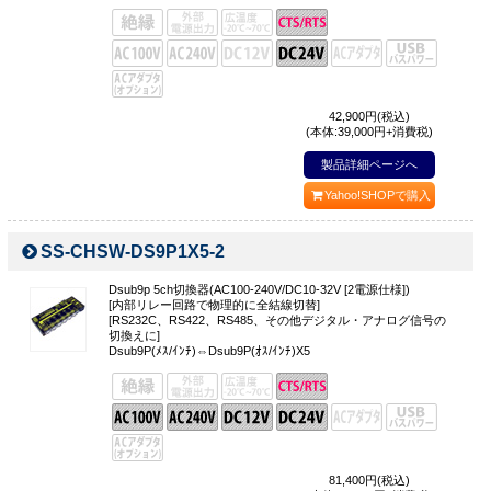
42,900
円(税込)
(本体:39,000円+消費税)
製品詳細ページへ
Yahoo!SHOPで購入
SS-CHSW-DS9P1X5-2
Dsub9p 5ch切換器(AC100-240V/DC10-32V [2電源仕様])
[内部リレー回路で物理的に全結線切替]
[RS232C、RS422、RS485、その他デジタル・アナログ信号の
切換えに]
Dsub9P(ﾒｽ/ｲﾝﾁ)⇔Dsub9P(ｵｽ/ｲﾝﾁ)X5
81,400
円(税込)