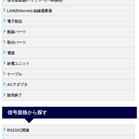
信号遅延器/バッファー(一時保持)
LAN(Ethernet) 結線遮断器
電子部品
配線パーツ
取付パーツ
電源
給電ユニット
ケーブル
ACアダプタ
販売終了
信号規格から探す
RS232C関連