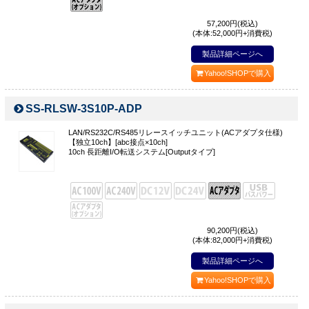
57,200
円(税込)
(本体:52,000円+消費税)
製品詳細ページへ
Yahoo!SHOPで購入
SS-RLSW-3S10P-ADP
LAN/RS232C/RS485リレースイッチユニット(ACアダプタ仕様)
【独立10ch】[abc接点×10ch]
10ch 長距離I/O転送システム[Outputタイプ]
90,200
円(税込)
(本体:82,000円+消費税)
製品詳細ページへ
Yahoo!SHOPで購入