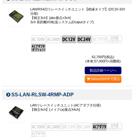
LAN/RS422リレースイッチユニット【絶縁タイプ】(DC10-32V
仕様)
【独立3ch】[abc接点×3ch]
3ch 長距離I/O転送システム[Outputタイプ]
62,700
円(税込)
(本体:57,000円+消費税)
製品詳細ページへ
Yahoo!SHOPで購入
SS-LAN-RLSW-4RMP-ADP
LANリレースイッチユニット(ACアダプタ仕様)
【独立4ch】[メイク(a)接点X4ch]