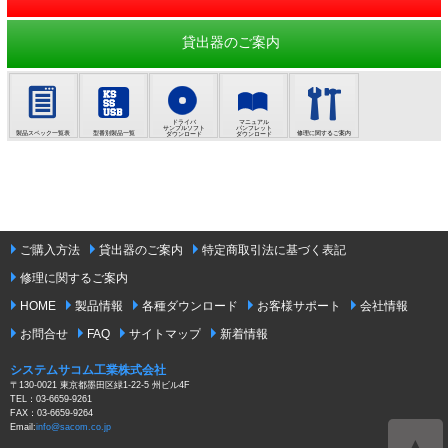
貸出器のご案内
ドライバ
マニュアル
サンプルソフト
パンフレット
製品スペック一覧表
型番別製品一覧
修理に関するご案内
ダウンロード
ダウンロード
ご購入方法
貸出器のご案内
特定商取引法に基づく表記
修理に関するご案内
HOME
製品情報
各種ダウンロード
お客様サポート
会社情報
お問合せ
FAQ
サイトマップ
新着情報
システムサコム工業株式会社
〒130-0021 東京都墨田区緑1-22-5 州ビル4F
TEL：03-6659-9261
FAX：03-6659-9264
Email:
info@sacom.co.jp
▲