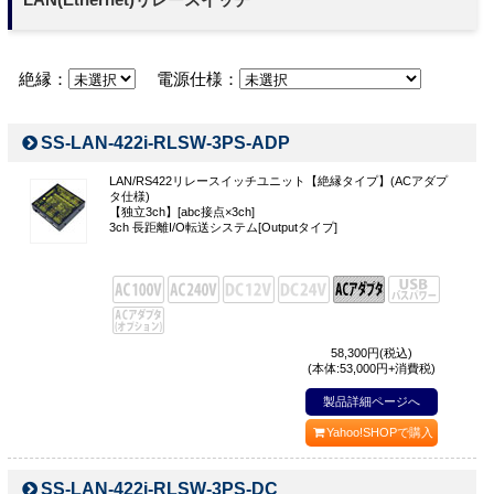
お問い合わせ
絶縁：
電源仕様：
SS-LAN-422i-RLSW-3PS-ADP
LAN/RS422リレースイッチユニット【絶縁タイプ】(ACアダプ
タ仕様)
【独立3ch】[abc接点×3ch]
3ch 長距離I/O転送システム[Outputタイプ]
58,300
円(税込)
(本体:53,000円+消費税)
製品詳細ページへ
Yahoo!SHOPで購入
SS-LAN-422i-RLSW-3PS-DC