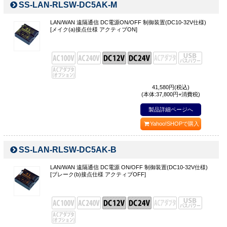
SS-LAN-RLSW-DC5AK-M
LAN/WAN 遠隔通信 DC電源ON/OFF 制御装置(DC10-32V仕様)
[メイク(a)接点仕様 アクティブON]
41,580
円(税込)
(本体:37,800円+消費税)
製品詳細ページへ
Yahoo!SHOPで購入
SS-LAN-RLSW-DC5AK-B
LAN/WAN 遠隔通信 DC電源 ON/OFF 制御装置(DC10-32V仕様)
[ブレーク(b)接点仕様 アクティブOFF]