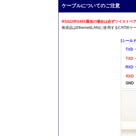
ケーブルについてのご注意
RS422/RS485通信の場合は必ずツイス
推奨品はEthernet(LAN)に使用するCA
[
シール