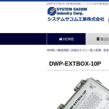
DWP-EXTBOX-10P製品情報｜シリアル信号変換
HOME
製品
HOME
>
製品情報
>
詳細カテゴリ一覧
>
防塵・防水
DWP-EXTBOX-10P