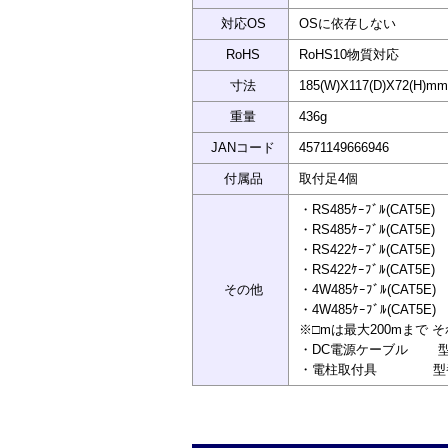
対応OS
OSに依存しない
RoHS
RoHS10物質対応
寸法
185(W)X117(D)X72(
重量
436g
JANコード
4571149666946
付属品
取付足4個
・RS485ｹｰﾌﾞﾙ(CAT
・RS485ｹｰﾌﾞﾙ(CAT5
・RS422ｹｰﾌﾞﾙ(CAT5
・RS422ｹｰﾌﾞﾙ(CAT5E
その他
・4W485ｹｰﾌﾞﾙ(CAT5E
・4W485ｹｰﾌﾞﾙ(CAT5E
※□mは最大200mまで 
・DC電源ケーブル 型番：
・電柱取付具 型番:SSTK