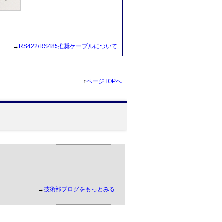
→
RS422/RS485推奨ケーブルについて
↑
ページTOPへ
→
技術部ブログをもっとみる