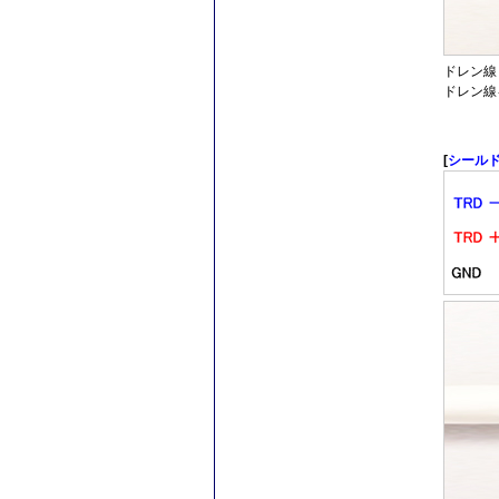
ドレン線
ドレン線
[
シール