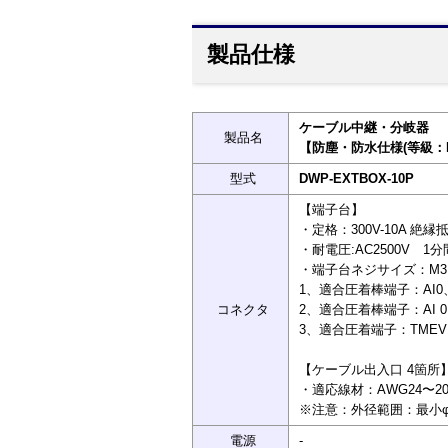
製品仕様
ケーブル中継・分岐器
製品名
【防塵・防水仕様(等級：IP
型式
DWP-EXTBOX-10P
【端子台】
・定格：300V-10A 絶縁抵
・耐電圧:AC2500V 1
・端子台ネジサイズ：M3
1、適合圧着棒端子：AI0、25-
コネクタ
2、適合圧着棒端子：AI 0、75
3、適合圧着端子：TMEV1.2
【ケーブル出入口 4箇所
・適応線材：AWG24〜20
※注意：外径範囲：最小φ5
電源
-