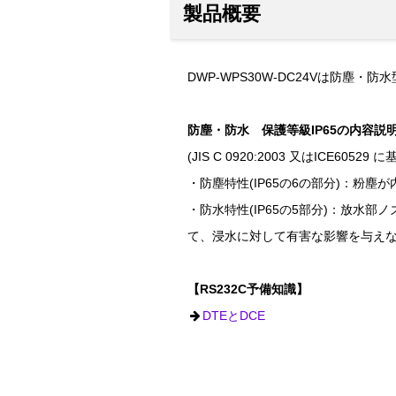
製品概要
DWP-WPS30W-DC24Vは防塵
防塵・防水 保護等級IP65の内容説
(JIS C 0920:2003 又はICE60
・防塵特性(IP65の6の部分)：粉塵
・防水特性(IP65の5部分)：放水部
て、浸水に対して有害な影響を与え
【RS232C予備知識】
DTEとDCE