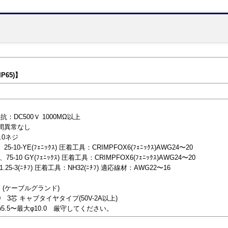
65)】
抗：DC500Ｖ 1000MΩ以上
分間異常なし
.0ネジ
10-YE(ﾌｪﾆｯｸｽ) 圧着工具：CRIMPFOX6(ﾌｪﾆｯｸｽ)AWG24〜20
-10 GY(ﾌｪﾆｯｸｽ) 圧着工具：CRIMPFOX6(ﾌｪﾆｯｸｽ)AWG24〜20
5-3(ﾆﾁﾌ) 圧着工具：NH32(ﾆﾁﾌ) 適応線材：AWG22〜16
】(ケーブルグランド)
 3芯 キャブタイヤタイプ(50V-2A以上)
.5〜最大φ10.0 厳守してください。