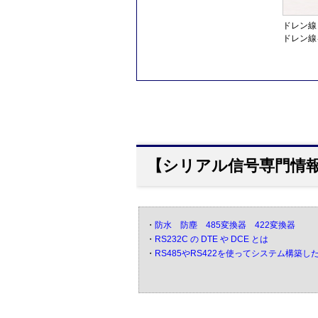
ドレン線
ドレン線
【シリアル信号専門情報
・
防水 防塵 485変換器 422変換器
・
RS232C の DTE や DCE とは
・
RS485やRS422を使ってシステム構築