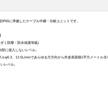
・防水型IP65に準拠したケーブル中継・分岐ユニットです。
明
529 に基ずく防塵・防水保護等級)
が内部に侵入しないレベル。
ノズルφ6.3、12.5L/minであらゆる方方向から外皮表面積1平方メート
ないレベル。