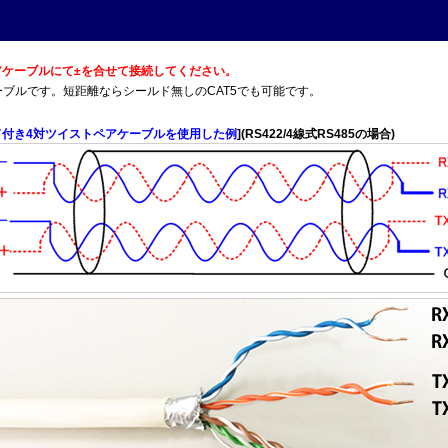
トペアケーブルにて±を合せて接続してください。
T5Eケーブルです。短距離ならシールド無しのCAT5でも可能です。
ド付き4対ツイストペアケーブルを使用した例
](RS422/4線式RS485の場合)