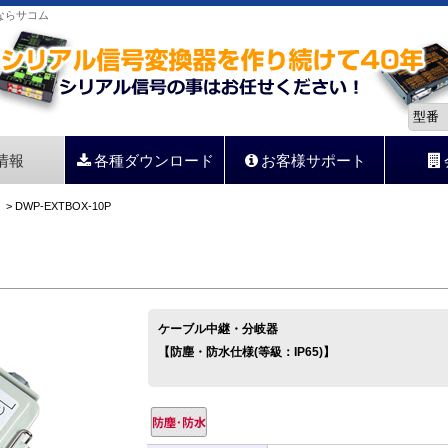
器ならサコム
情報
各種ダウンロード
お客様サポート
> DWP-EXTBOX-10P
ケーブル中継・分岐器
【防塵・防水仕様(等級：IP65)】