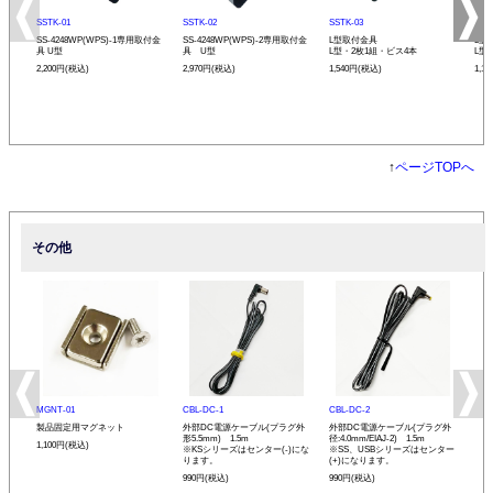
SSTK-01
SSTK-02
SSTK-03
SST
SS-4248WP(WPS)-1専用取付金
SS-4248WP(WPS)-2専用取付金
L型取付金具
L型
具 U型
具 U型
L型・2枚1組・ビス4本
L型
2,200円(税込)
2,970円(税込)
1,540円(税込)
1,1
↑
ページTOPへ
その他
MGNT-01
CBL-DC-1
CBL-DC-2
製品固定用マグネット
外部DC電源ケーブル(プラグ外
外部DC電源ケーブル(プラグ外
形5.5mm) 1.5m
径:4.0mm/EIAJ-2) 1.5m
1,100円(税込)
※KSシリーズはセンター(-)にな
※SS、USBシリーズはセンター
ります。
(+)になります。
990円(税込)
990円(税込)