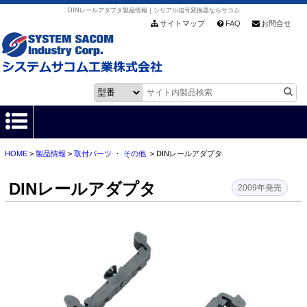
DINレールアダプタ製品情報｜シリアル信号変換器ならサコム
サイトマップ
FAQ
お問合せ
HOME
>
製品情報
>
取付パーツ
・
その他
> DINレールアダプタ
HOME
DINレールアダプタ
製品情報
2009年発売
各種ダウンロード
お客様サポート
会社情報