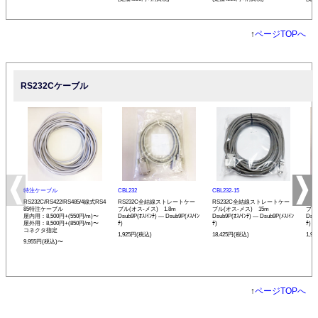
↑
ページTOPへ
RS232Cケーブル
特注ケーブル
CBL232
CBL232-15
CBL
RS232C/RS422/RS485/4線式RS4
RS232C全結線ストレートケー
RS232C全結線ストレートケー
RS
85特注ケーブル
ブル(オス-メス) 1.8m
ブル(オス-メス) 15m
ブル
屋内用：8,500円+(550円/m)〜
Dsub9P(ｵｽ/ｲﾝﾁ) ― Dsub9P(ﾒｽ/ｲﾝ
Dsub9P(ｵｽ/ｲﾝﾁ) ― Dsub9P(ﾒｽ/ｲﾝ
Dsub
屋外用：8,500円+(850円/m)〜
ﾁ)
ﾁ)
ﾁ)
コネクタ指定
1,925円(税込)
18,425円(税込)
1,9
9,955円(税込)〜
↑
ページTOPへ