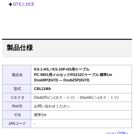
DTEとDCE
製品仕様
KS-1-HS／KS-10P-HS用ケーブル
製品名
PC-9801用メルセックRS232Cケーブル 標準1m
Dsub9P(ｵｽ/ﾐﾘ) ― Dsub25P(ｵｽ/ﾐﾘ)
型式
CBL11MA
コネクタ
Dsub25ピン(オス・ミリ) - Dsun9ピン(オス・ミリ)
RoHS
お問い合わせください
寸法
標準1m
JANコード
-
↑
ページTOPへ