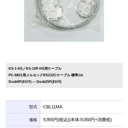
お問い合わせ
KS-1-HS／KS-10P-HS用ケーブル
PC-9801用メルセックRS232Cケーブル 標準1m
Dsub9P(ｵｽ/ﾐﾘ) ― Dsub25P(ｵｽ/ﾐﾘ)
CBL11MA
型式
9,955円(税込)(本体:9,050円+消費税)
価格