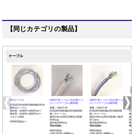
【同じカテゴリの製品】
ケーブル
特注ケーブル
CBLTP-04 シールド付き4対ツイ
CBLTP-05 シールド付き5対ツイ
CB
ストペアケーブル (屋内用)
ストペアケーブル(屋内用)
イス
RS232C/RS422/RS485/4線式RS4
85特注ケーブル
型番：CBLTP-04
型番：CBLTP-05
型番：
屋内用：8,500円+(550円/m)〜
RS422/RS485/4線式RS485用両
RS422/RS485/4線式RS485用両
RS4
屋外用：8,500円+(850円/m)〜
端バラケーブル
端バラケーブル
端バ
コネクタ指定
線径0.5mm(AWG24相当)/単線/
線径0.32mm(AWG28)/撚り線/外
線径0
外径6.2φ
径7.3mm
径12
9,955円(税込)〜
屋内用(550円/m)
屋内用(550円/m)
屋内用
*MAX100m
*MAX100m
*MA
605円(税込)
605円(税込)
935
(定価:550円+消費税)〜
(定価:550円+消費税)〜
(定