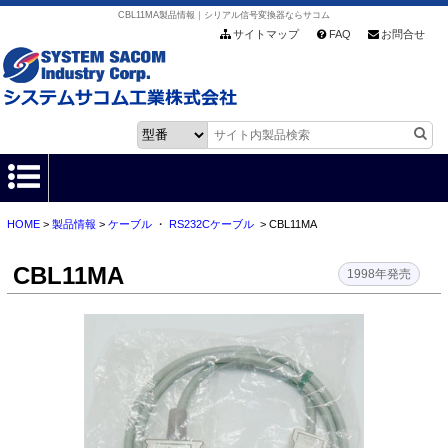
CBL11MA製品情報｜シリアル信号変換器ならサコム
サイトマップ
FAQ
お問合せ
HOME
>
製品情報
>
ケーブル
・
RS232Cケーブル
> CBL11MA
HOME
CBL11MA
製品情報
1998年発売
各種ダウンロード
お客様サポート
会社情報