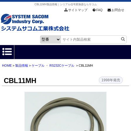
CBL11MH製品情報｜シリアル信号変換器ならサコム
サイトマップ
FAQ
お問合せ
HOME
>
製品情報
>
ケーブル
・
RS232Cケーブル
> CBL11MH
HOME
CBL11MH
製品情報
1998年発売
各種ダウンロード
お客様サポート
会社情報