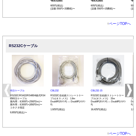
*MAX100m
*MAX100m
*MA
605円(税込)
605円(税込)
935
(定価:550円+消費税)〜
(定価:550円+消費税)〜
(定
↑
ページTOPへ
RS232Cケーブル
特注ケーブル
CBL232
CBL232-15
CBL
RS232C/RS422/RS485/4線式RS4
RS232C全結線ストレートケー
RS232C全結線ストレートケー
RS
85特注ケーブル
ブル(オス-メス) 1.8m
ブル(オス-メス) 15m
ブル
屋内用：8,500円+(550円/m)〜
Dsub9P(ｵｽ/ｲﾝﾁ) ― Dsub9P(ﾒｽ/ｲﾝ
Dsub9P(ｵｽ/ｲﾝﾁ) ― Dsub9P(ﾒｽ/ｲﾝ
Dsub
屋外用：8,500円+(850円/m)〜
ﾁ)
ﾁ)
ﾁ)
コネクタ指定
1,925円(税込)
18,425円(税込)
1,9
9,955円(税込)〜
↑
ページTOPへ