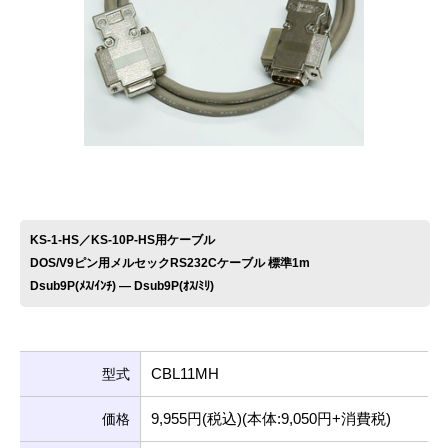
お問い合わせ
KS-1-HS／KS-10P-HS用ケーブル
DOS/V9ピン用メルセックRS232Cケーブル 標準1m
Dsub9P(ﾒｽ/ｲﾝﾁ) ― Dsub9P(ｵｽ/ﾐﾘ)
CBL11MH
型式
9,955円(税込)(本体:9,050円+消費税)
価格