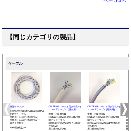
↑
ページTOPへ
【同じカテゴリの製品】
ケーブル
特注ケーブル
CBLTP-04 シールド付き4対ツイ
CBLTP-05 シールド付き5対ツイ
CB
ストペアケーブル (屋内用)
ストペアケーブル(屋内用)
イス
RS232C/RS422/RS485/4線式RS4
85特注ケーブル
型番：CBLTP-04
型番：CBLTP-05
型番：
屋内用：8,500円+(550円/m)〜
RS422/RS485/4線式RS485用両
RS422/RS485/4線式RS485用両
RS4
屋外用：8,500円+(850円/m)〜
端バラケーブル
端バラケーブル
端バ
コネクタ指定
線径0.5mm(AWG24相当)/単線/
線径0.32mm(AWG28)/撚り線/外
線径0
外径6.2φ
径7.3mm
径12
9,955円(税込)〜
屋内用(550円/m)
屋内用(550円/m)
屋内用