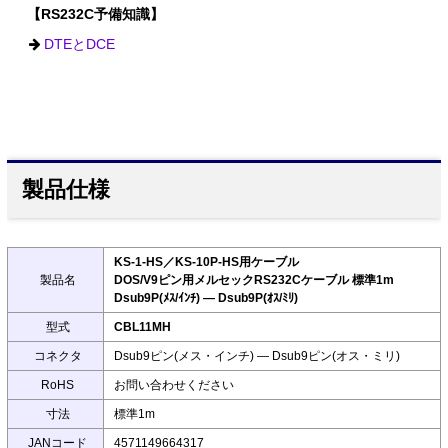
【RS232C予備知識】
DTEとDCE
製品仕様
KS-1-HS／KS-10P-HS用ケーブル
製品名
DOS/V9ピン用メルセックRS232Cケーブル 標準1m
Dsub9P(ﾒｽ/ｲﾝﾁ) ― Dsub9P(ｵｽ/ﾐﾘ)
型式
CBL11MH
コネクタ
Dsub9ピン(メス・インチ) ― Dsub9ピン(オス・ミリ)
RoHS
お問い合わせください
寸法
標準1m
JANコード
4571149664317