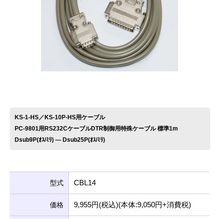
お問い合わせ
KS-1-HS／KS-10P-HS用ケーブル
PC-9801用RS232CケーブルDTR制御用特殊ケーブル 標準1m
Dsub9P(ｵｽ/ﾐﾘ) ― Dsub25P(ｵｽ/ﾐﾘ)
CBL14
型式
9,955円(税込)(本体:9,050円+消費税)
価格