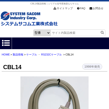
CBL14製品情報｜シリアル信号変換器ならサコム
サイトマップ
FAQ
お問合せ
HOME
>
製品情報
>
ケーブル
・
RS232Cケーブル
> CBL14
HOME
CBL14
製品情報
1998年発売
各種ダウンロード
お客様サポート
会社情報