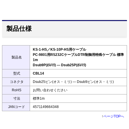
製品仕様
KS-1-HS／KS-10P-HS用ケーブル
PC-9801用RS232CケーブルDTR制御用特殊ケーブル 標準
製品名
1m
Dsub9P(ｵｽ/ﾐﾘ) ― Dsub25P(ｵｽ/ﾐﾘ)
型式
CBL14
コネクタ
Dsub25ピン(オス・ミリ) ― Dsub9ピン(オス・ミリ)
RoHS
お問い合わせください
寸法
標準1m
JANコード
4571149664348
↑
ページTOPへ