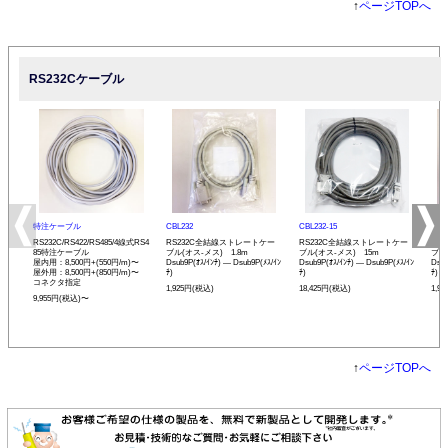
↑
ページTOPへ
RS232Cケーブル
特注ケーブル
CBL232
CBL232-15
CBL
RS232C/RS422/RS485/4線式RS4
RS232C全結線ストレートケー
RS232C全結線ストレートケー
RS
85特注ケーブル
ブル(オス-メス) 1.8m
ブル(オス-メス) 15m
ブル
屋内用：8,500円+(550円/m)〜
Dsub9P(ｵｽ/ｲﾝﾁ) ― Dsub9P(ﾒｽ/ｲﾝ
Dsub9P(ｵｽ/ｲﾝﾁ) ― Dsub9P(ﾒｽ/ｲﾝ
Dsub
屋外用：8,500円+(850円/m)〜
ﾁ)
ﾁ)
ﾁ)
コネクタ指定
1,925円(税込)
18,425円(税込)
1,9
9,955円(税込)〜
↑
ページTOPへ