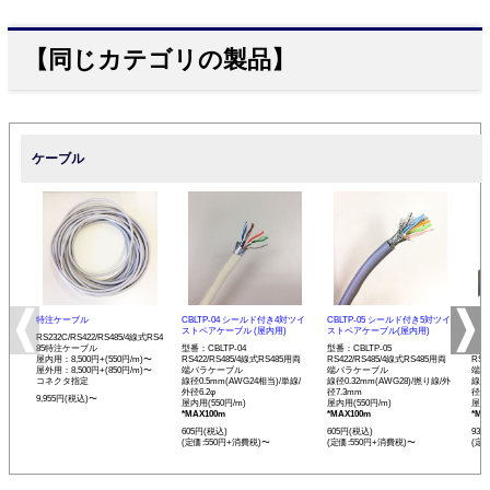
【同じカテゴリの製品】
ケーブル
特注ケーブル
CBLTP-04 シールド付き4対ツイ
CBLTP-05 シールド付き5対ツイ
CB
ストペアケーブル (屋内用)
ストペアケーブル(屋内用)
イス
RS232C/RS422/RS485/4線式RS4
85特注ケーブル
型番：CBLTP-04
型番：CBLTP-05
型番：
屋内用：8,500円+(550円/m)〜
RS422/RS485/4線式RS485用両
RS422/RS485/4線式RS485用両
RS4
屋外用：8,500円+(850円/m)〜
端バラケーブル
端バラケーブル
端バ
コネクタ指定
線径0.5mm(AWG24相当)/単線/
線径0.32mm(AWG28)/撚り線/外
線径0
外径6.2φ
径7.3mm
径12
9,955円(税込)〜
屋内用(550円/m)
屋内用(550円/m)
屋内用
*MAX100m
*MAX100m
*MA
605円(税込)
605円(税込)
935
(定価:550円+消費税)〜
(定価:550円+消費税)〜
(定