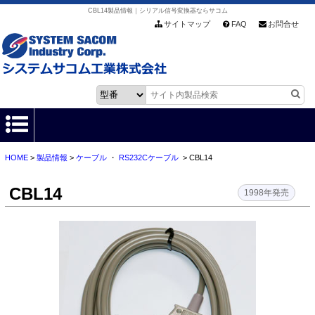
CBL14製品情報｜シリアル信号変換器ならサコム
サイトマップ
FAQ
お問合せ
HOME
>
製品情報
>
ケーブル
・
RS232Cケーブル
> CBL14
HOME
CBL14
製品情報
1998年発売
各種ダウンロード
お客様サポート
会社情報