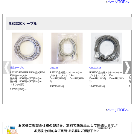
↑
ページTOPへ
RS232Cケーブル
特注ケーブル
CBL232
CBL232-15
CBL
RS232C/RS422/RS485/4線式RS4
RS232C全結線ストレートケー
RS232C全結線ストレートケー
RS
85特注ケーブル
ブル(オス-メス) 1.8m
ブル(オス-メス) 15m
ブル
屋内用：8,500円+(550円/m)〜
Dsub9P(ｵｽ/ｲﾝﾁ) ― Dsub9P(ﾒｽ/ｲﾝ
Dsub9P(ｵｽ/ｲﾝﾁ) ― Dsub9P(ﾒｽ/ｲﾝ
Dsub
屋外用：8,500円+(850円/m)〜
ﾁ)
ﾁ)
ﾁ)
コネクタ指定
1,925円(税込)
18,425円(税込)
1,9
9,955円(税込)〜
↑
ページTOPへ