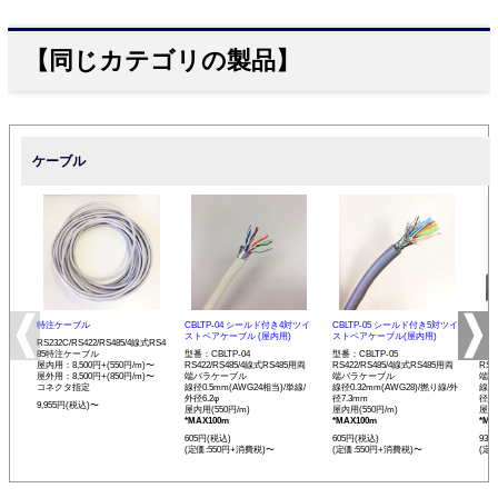
【同じカテゴリの製品】
ケーブル
特注ケーブル
CBLTP-04 シールド付き4対ツイ
CBLTP-05 シールド付き5対ツイ
CB
ストペアケーブル (屋内用)
ストペアケーブル(屋内用)
イス
RS232C/RS422/RS485/4線式RS4
85特注ケーブル
型番：CBLTP-04
型番：CBLTP-05
型番：
屋内用：8,500円+(550円/m)〜
RS422/RS485/4線式RS485用両
RS422/RS485/4線式RS485用両
RS4
屋外用：8,500円+(850円/m)〜
端バラケーブル
端バラケーブル
端バ
コネクタ指定
線径0.5mm(AWG24相当)/単線/
線径0.32mm(AWG28)/撚り線/外
線径0
外径6.2φ
径7.3mm
径12
9,955円(税込)〜
屋内用(550円/m)
屋内用(550円/m)
屋内用
*MAX100m
*MAX100m
*MA
605円(税込)
605円(税込)
935
(定価:550円+消費税)〜
(定価:550円+消費税)〜
(定