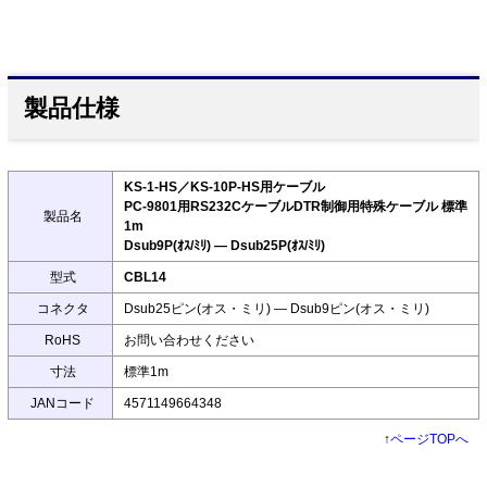
製品仕様
KS-1-HS／KS-10P-HS用ケーブル
PC-9801用RS232CケーブルDTR制御用特殊ケーブル 標準
製品名
1m
Dsub9P(ｵｽ/ﾐﾘ) ― Dsub25P(ｵｽ/ﾐﾘ)
型式
CBL14
コネクタ
Dsub25ピン(オス・ミリ) ― Dsub9ピン(オス・ミリ)
RoHS
お問い合わせください
寸法
標準1m
JANコード
4571149664348
↑
ページTOPへ