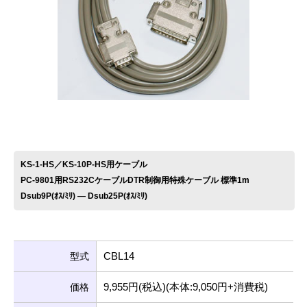
お問い合わせ
KS-1-HS／KS-10P-HS用ケーブル
PC-9801用RS232CケーブルDTR制御用特殊ケーブル 標準1m
Dsub9P(ｵｽ/ﾐﾘ) ― Dsub25P(ｵｽ/ﾐﾘ)
CBL14
型式
9,955円(税込)(本体:9,050円+消費税)
価格