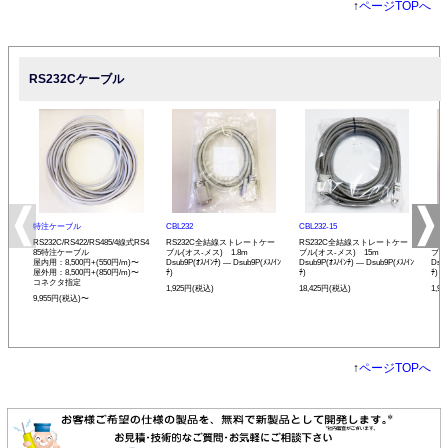
↑
ページTOPへ
RS232Cケーブル
特注ケーブル
CBL232
CBL232-15
CBL
RS232C/RS422/RS485/4線式RS4
RS232C全結線ストレートケー
RS232C全結線ストレートケー
RS
85特注ケーブル
ブル(オス-メス) 1.8m
ブル(オス-メス) 15m
ブル
屋内用：8,500円+(550円/m)〜
Dsub9P(ｵｽ/ｲﾝﾁ) ― Dsub9P(ﾒｽ/ｲﾝ
Dsub9P(ｵｽ/ｲﾝﾁ) ― Dsub9P(ﾒｽ/ｲﾝ
Dsub
屋外用：8,500円+(850円/m)〜
ﾁ)
ﾁ)
ﾁ)
コネクタ指定
1,925円(税込)
18,425円(税込)
1,9
9,955円(税込)〜
↑
ページTOPへ