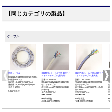
【同じカテゴリの製品】
ケーブル
特注ケーブル
CBLTP-04 シールド付き4対ツイ
CBLTP-05 シールド付き5対ツイ
CB
ストペアケーブル (屋内用)
ストペアケーブル(屋内用)
イス
RS232C/RS422/RS485/4線式RS4
85特注ケーブル
型番：CBLTP-04
型番：CBLTP-05
型番：
屋内用：8,500円+(550円/m)〜
RS422/RS485/4線式RS485用両
RS422/RS485/4線式RS485用両
RS4
屋外用：8,500円+(850円/m)〜
端バラケーブル
端バラケーブル
端バ
コネクタ指定
線径0.5mm(AWG24相当)/単線/
線径0.32mm(AWG28)/撚り線/外
線径0
外径6.2φ
径7.3mm
径12
9,955円(税込)〜
屋内用(550円/m)
屋内用(550円/m)
屋内用
*MAX100m
*MAX100m
*MA
605円(税込)
605円(税込)
935
(定価:550円+消費税)〜
(定価:550円+消費税)〜
(定