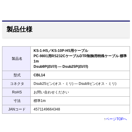
製品仕様
KS-1-HS／KS-10P-HS用ケーブル
PC-9801用RS232CケーブルDTR制御用特殊ケーブル 標準
製品名
1m
Dsub9P(ｵｽ/ﾐﾘ) ― Dsub25P(ｵｽ/ﾐﾘ)
型式
CBL14
コネクタ
Dsub25ピン(オス・ミリ) ― Dsub9ピン(オス・ミリ)
RoHS
お問い合わせください
寸法
標準1m
JANコード
4571149664348
↑
ページTOPへ