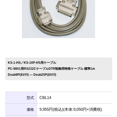
お問い合わせ
KS-1-HS／KS-10P-HS用ケーブル
PC-9801用RS232CケーブルDTR制御用特殊ケーブル 標準1m
Dsub9P(ｵｽ/ﾐﾘ) ― Dsub25P(ｵｽ/ﾐﾘ)
CBL14
型式
9,955円(税込)(本体:9,050円+消費税)
価格