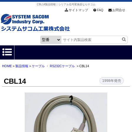
CBL14製品情報｜シリアル信号変換器ならサコム
サイトマップ
FAQ
お問合せ
HOME
>
製品情報
>
ケーブル
・
RS232Cケーブル
> CBL14
HOME
CBL14
製品情報
1998年発売
各種ダウンロード
お客様サポート
会社情報