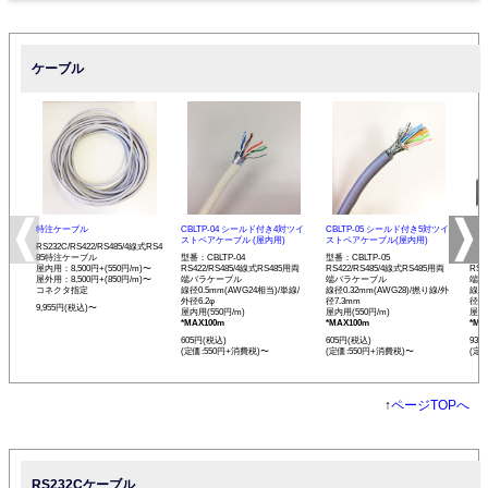
ケーブル
特注ケーブル
CBLTP-04 シールド付き4対ツイ
CBLTP-05 シールド付き5対ツイ
CB
ストペアケーブル (屋内用)
ストペアケーブル(屋内用)
イス
RS232C/RS422/RS485/4線式RS4
85特注ケーブル
型番：CBLTP-04
型番：CBLTP-05
型番：
屋内用：8,500円+(550円/m)〜
RS422/RS485/4線式RS485用両
RS422/RS485/4線式RS485用両
RS4
屋外用：8,500円+(850円/m)〜
端バラケーブル
端バラケーブル
端バ
コネクタ指定
線径0.5mm(AWG24相当)/単線/
線径0.32mm(AWG28)/撚り線/外
線径0
外径6.2φ
径7.3mm
径12
9,955円(税込)〜
屋内用(550円/m)
屋内用(550円/m)
屋内用
*MAX100m
*MAX100m
*MA
605円(税込)
605円(税込)
935
(定価:550円+消費税)〜
(定価:550円+消費税)〜
(定
↑
ページTOPへ
RS232Cケーブル