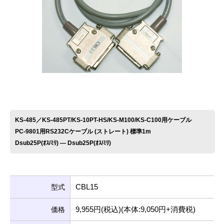
お問い合わせ
KS-485／KS-485PT/KS-10PT-HS/KS-M100/KS-C100用ケーブル
PC-9801用RS232Cケーブル (ストレート) 標準1m
Dsub25P(ｵｽ/ﾐﾘ) ― Dsub25P(ｵｽ/ﾐﾘ)
CBL15
型式
9,955円(税込)(本体:9,050円+消費税)
価格