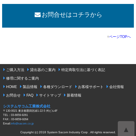
お問合せはコチラから
↑
ページTOPへ
ご購入方法
貸出器のご案内
特定商取引法に基づく表記
修理に関するご案内
HOME
製品情報
各種ダウンロード
お客様サポート
会社情報
お問合せ
FAQ
サイトマップ
新着情報
システムサコム工業株式会社
〒130-0021 東京都墨田区緑1-22-5 州ビル4F
TEL：03-6659-9261
FAX：03-6659-9264
Email:
info@sacom.co.jp
▲
Copyright (c) 2018 System Sacom Industry Corp . All rights reserved.