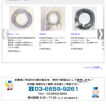
特注ケーブル
CBL232
CBL232-15
CBL
RS232C/RS422/RS485/4線式RS4
RS232C全結線ストレートケー
RS232C全結線ストレートケー
RS
85特注ケーブル
ブル(オス-メス) 1.8m
ブル(オス-メス) 15m
ブル
屋内用：8,500円+(550円/m)〜
Dsub9P(ｵｽ/ｲﾝﾁ) ― Dsub9P(ﾒｽ/ｲﾝ
Dsub9P(ｵｽ/ｲﾝﾁ) ― Dsub9P(ﾒｽ/ｲﾝ
Dsub
屋外用：8,500円+(850円/m)〜
ﾁ)
ﾁ)
ﾁ)
コネクタ指定
1,925円(税込)
18,425円(税込)
1,9
9,955円(税込)〜
↑
ページTOPへ