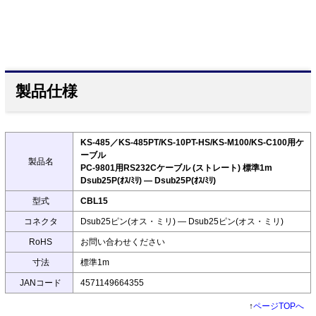
製品仕様
KS-485／KS-485PT/KS-10PT-HS/KS-M100/KS-C100用ケ
ーブル
製品名
PC-9801用RS232Cケーブル (ストレート) 標準1m
Dsub25P(ｵｽ/ﾐﾘ) ― Dsub25P(ｵｽ/ﾐﾘ)
型式
CBL15
コネクタ
Dsub25ピン(オス・ミリ) ― Dsub25ピン(オス・ミリ)
RoHS
お問い合わせください
寸法
標準1m
JANコード
4571149664355
↑
ページTOPへ