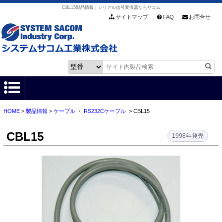
CBL15製品情報｜シリアル信号変換器ならサコム
サイトマップ
FAQ
お問合せ
HOME
>
製品情報
>
ケーブル
・
RS232Cケーブル
> CBL15
HOME
CBL15
製品情報
1998年発売
各種ダウンロード
お客様サポート
会社情報