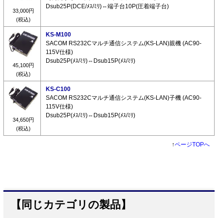
Dsub25P(DCE/ﾒｽ/ﾐﾘ)⇔端子台10P(圧着端子台)
33,000円
(税込)
KS-M100
SACOM RS232Cマルチ通信システム(KS-LAN)親機 (AC90-
115V仕様)
Dsub25P(ﾒｽ/ﾐﾘ)⇔Dsub15P(ﾒｽ/ﾐﾘ)
45,100円
(税込)
KS-C100
SACOM RS232Cマルチ通信システム(KS-LAN)子機 (AC90-
115V仕様)
Dsub25P(ﾒｽ/ﾐﾘ)⇔Dsub15P(ﾒｽ/ﾐﾘ)
34,650円
(税込)
↑
ページTOPへ
【同じカテゴリの製品】