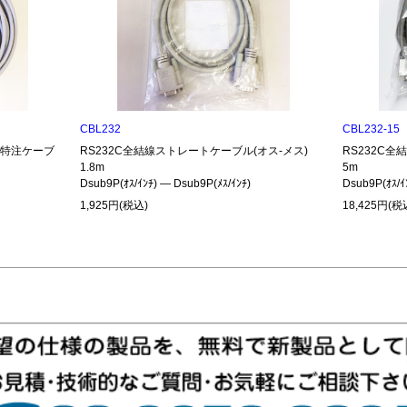
CBL232
CBL232-15
485特注ケーブ
RS232C全結線ストレートケーブル(オス-メス)
RS232C全
1.8m
5m
Dsub9P(ｵｽ/ｲﾝﾁ) ― Dsub9P(ﾒｽ/ｲﾝﾁ)
Dsub9P(ｵｽ/ｲ
1,925円(税込)
18,425円(税