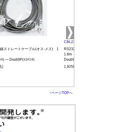
CBL232-MM
結線ストレートケーブル(オス-メス) 1
RS232C全結線ストレートケーブル(オス
1.8m
ﾝﾁ) ― Dsub9P(ﾒｽ/ｲﾝﾁ)
Dsub9P(ｵｽ/ｲﾝﾁ) ― Dsub9P(ｵｽ/ｲﾝﾁ)
込)
1,925円(税込)
↑
ページTOPへ