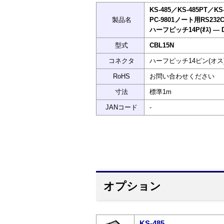
KS-485／KS-485PT／K
製品名
PC-9801ノート用RS23
ハーフピッチ14P(ｵｽ) ― Ds
型式
CBL15N
コネクタ
ハーフピッチ14ピン(オス) 
RoHS
お問い合わせください
寸法
標準1m
JANコード
-
オプション
KS-485