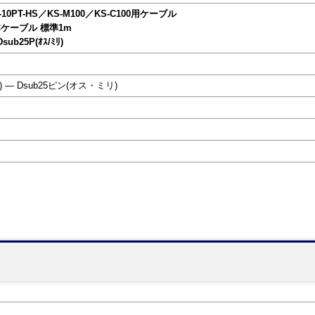
S-10PT-HS／KS-M100／KS-C100用ケーブル
2Cケーブル 標準1m
ub25P(ｵｽ/ﾐﾘ)
― Dsub25ピン(オス・ミリ)