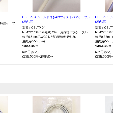
CBLTP-04 シールド付き4対ツイストペアケーブル
CBLTP-0
(屋内用)
(屋内用)
485特注ケーブ
型番：CBLTP-04
型番：CBLTP
RS422/RS485/4線式RS485用両端バラケーブル
RS422/R
線径0.5mm(AWG24相当)/単線/外径6.2φ
線径0.32mm
屋内用(550円/m)
屋内用(550円
*MAX100m
*MAX100m
605円(税込)
605円(税込)
(定価:550円+消費税)〜
(定価:550円