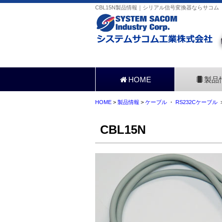
CBL15N製品情報｜シリアル信号変換器ならサコム
HOME
製品
HOME
>
製品情報
>
ケーブル
・
RS232Cケーブル
>
CBL15N