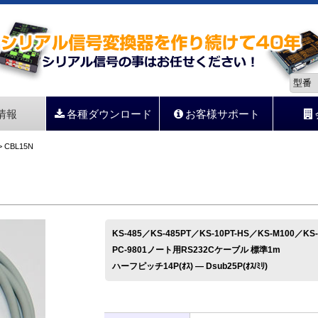
情報
各種ダウンロード
お客様サポート
 CBL15N
KS-485／KS-485PT／KS-10PT-HS／KS-M100／
PC-9801ノート用RS232Cケーブル 標準1m
ハーフピッチ14P(ｵｽ) ― Dsub25P(ｵｽ/ﾐﾘ)