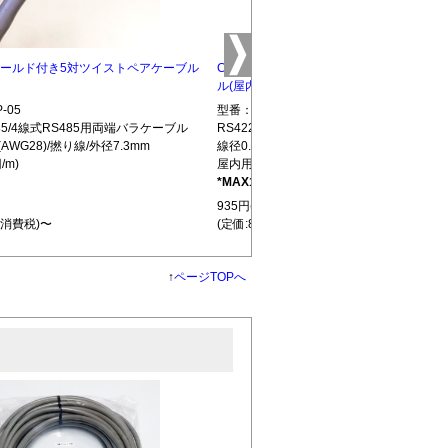
5 シールド付き5対ツイストペアケーブル
CBLTP-10 シールド付き10対ツイストペ
ル(屋内用)
-05
型番：CBLTP-10
S485/4線式RS485用両端バラケーブル
RS422/RS485/4線式RS485用両端バラ
(AWG28)/撚り線/外径7.3mm
線径0.32mm(AWG28)/撚り線/外径12.7mm
/m)
屋内用(850円/m)
*MAX100m
L439
935円(税込)
+消費税)〜
(定価:850円+消費税)〜
↑
ページTOPへ