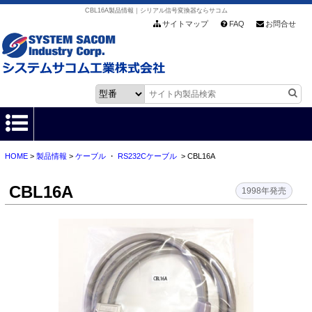
CBL16A製品情報｜シリアル信号変換器ならサコム
サイトマップ
FAQ
お問合せ
HOME
>
製品情報
>
ケーブル
・
RS232Cケーブル
> CBL16A
HOME
CBL16A
製品情報
1998年発売
各種ダウンロード
お客様サポート
会社情報