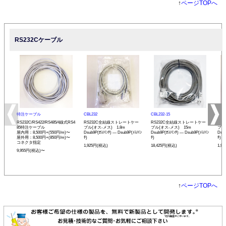
↑
ページTOPへ
RS232Cケーブル
特注ケーブル
CBL232
CBL232-15
CBL
RS232C/RS422/RS485/4線式RS4
RS232C全結線ストレートケー
RS232C全結線ストレートケー
RS
85特注ケーブル
ブル(オス-メス) 1.8m
ブル(オス-メス) 15m
ブル
屋内用：8,500円+(550円/m)〜
Dsub9P(ｵｽ/ｲﾝﾁ) ― Dsub9P(ﾒｽ/ｲﾝ
Dsub9P(ｵｽ/ｲﾝﾁ) ― Dsub9P(ﾒｽ/ｲﾝ
Dsub
屋外用：8,500円+(850円/m)〜
ﾁ)
ﾁ)
ﾁ)
コネクタ指定
1,925円(税込)
18,425円(税込)
1,9
9,955円(税込)〜
↑
ページTOPへ