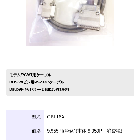
お問い合わせ
モデム/PC/AT用ケーブル
DOS/V9ピン用RS232Cケーブル
Dsub9P(ﾒｽ/ｲﾝﾁ) ― Dsub25P(ｵｽ/ﾐﾘ)
CBL16A
型式
9,955円(税込)(本体:9,050円+消費税)
価格