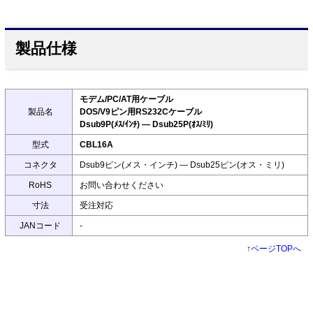
製品仕様
モデム/PC/AT用ケーブル
製品名
DOS/V9ピン用RS232Cケーブル
Dsub9P(ﾒｽ/ｲﾝﾁ) ― Dsub25P(ｵｽ/ﾐﾘ)
型式
CBL16A
コネクタ
Dsub9ピン(メス・インチ) ― Dsub25ピン(オス・ミリ)
RoHS
お問い合わせください
寸法
受注対応
JANコード
-
↑
ページTOPへ