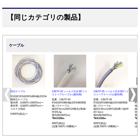
【同じカテゴリの製品】
ケーブル
特注ケーブル
CBLTP-04 シールド付き4対ツイ
CBLTP-05 シールド付き5対ツイ
CB
ストペアケーブル (屋内用)
ストペアケーブル(屋内用)
イス
RS232C/RS422/RS485/4線式RS4
85特注ケーブル
型番：CBLTP-04
型番：CBLTP-05
型番：
屋内用：8,500円+(550円/m)〜
RS422/RS485/4線式RS485用両
RS422/RS485/4線式RS485用両
RS4
屋外用：8,500円+(850円/m)〜
端バラケーブル
端バラケーブル
端バ
コネクタ指定
線径0.5mm(AWG24相当)/単線/
線径0.32mm(AWG28)/撚り線/外
線径0
外径6.2φ
径7.3mm
径12
9,955円(税込)〜
屋内用(550円/m)
屋内用(550円/m)
屋内用
*MAX100m
*MAX100m
*MA
605円(税込)
605円(税込)
935
(定価:550円+消費税)〜
(定価:550円+消費税)〜
(定