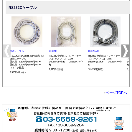
RS232Cケーブル
特注ケーブル
CBL232
CBL232-15
CBL
RS232C/RS422/RS485/4線式RS4
RS232C全結線ストレートケー
RS232C全結線ストレートケー
RS
85特注ケーブル
ブル(オス-メス) 1.8m
ブル(オス-メス) 15m
ブル
屋内用：8,500円+(550円/m)〜
Dsub9P(ｵｽ/ｲﾝﾁ) ― Dsub9P(ﾒｽ/ｲﾝ
Dsub9P(ｵｽ/ｲﾝﾁ) ― Dsub9P(ﾒｽ/ｲﾝ
Dsub
屋外用：8,500円+(850円/m)〜
ﾁ)
ﾁ)
ﾁ)
コネクタ指定
1,925円(税込)
18,425円(税込)
1,9
9,955円(税込)〜
↑
ページTOPへ