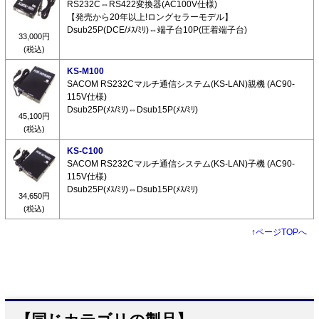
RS232C⇔RS422変換器(AC100V仕様)
【発売から20年以上!ロングセラーモデル】
Dsub25P(DCE/ﾒｽ/ﾐﾘ)⇔端子台10P(圧着端子台)
33,000円
(税込)
KS-M100
SACOM RS232Cマルチ通信システム(KS-LAN)親機 (AC90-
115V仕様)
Dsub25P(ﾒｽ/ﾐﾘ)⇔Dsub15P(ﾒｽ/ﾐﾘ)
45,100円
(税込)
KS-C100
SACOM RS232Cマルチ通信システム(KS-LAN)子機 (AC90-
115V仕様)
Dsub25P(ﾒｽ/ﾐﾘ)⇔Dsub15P(ﾒｽ/ﾐﾘ)
34,650円
(税込)
↑
ページTOPへ