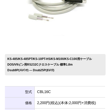
お問い合わせ
KS-485/KS-485PT/KS-10PT-HS/KS-M100/KS-C100用ケーブル
DOS/V9ピン用RS232Cクロスケーブル 標準1.8m
Dsub9P(ﾒｽ/ｲﾝﾁ) ― Dsub25P(ｵｽ/ﾐﾘ)
CBL16C
型式
2,200円(税込)(本体:2,000円+消費税)
価格