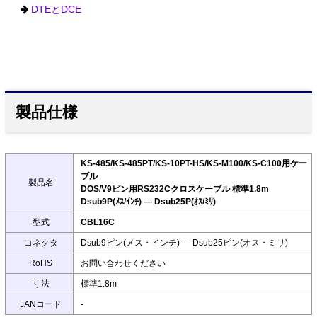
DTEとDCE
製品仕様
KS-485/KS-485PT/KS-10PT-HS/KS-M100/KS-C100用ケー
ブル
製品名
DOS/V9ピン用RS232Cクロスケーブル 標準1.8m
Dsub9P(ﾒｽ/ｲﾝﾁ) ― Dsub25P(ｵｽ/ﾐﾘ)
型式
CBL16C
コネクタ
Dsub9ピン(メス・インチ) ― Dsub25ピン(オス・ミリ)
RoHS
お問い合わせください
寸法
標準1.8m
JANコード
-