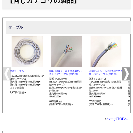
【同じカテゴリの製品】
ケーブル
特注ケーブル
CBLTP-04 シールド付き4対ツイ
CBLTP-05 シールド付き5対ツイ
CB
ストペアケーブル (屋内用)
ストペアケーブル(屋内用)
イス
RS232C/RS422/RS485/4線式RS4
85特注ケーブル
型番：CBLTP-04
型番：CBLTP-05
型番：
屋内用：8,500円+(550円/m)〜
RS422/RS485/4線式RS485用両
RS422/RS485/4線式RS485用両
RS4
屋外用：8,500円+(850円/m)〜
端バラケーブル
端バラケーブル
端バ
コネクタ指定
線径0.5mm(AWG24相当)/単線/
線径0.32mm(AWG28)/撚り線/外
線径0
外径6.2φ
径7.3mm
径12
9,955円(税込)〜
屋内用(550円/m)
屋内用(550円/m)
屋内用
*MAX100m
*MAX100m
*MA
605円(税込)
605円(税込)
935
(定価:550円+消費税)〜
(定価:550円+消費税)〜
(定
↑
ページTOPへ