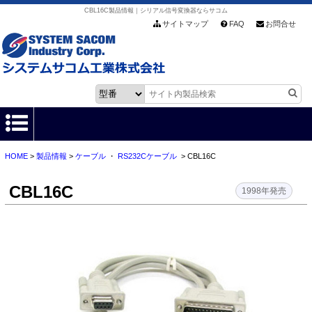
CBL16C製品情報｜シリアル信号変換器ならサコム
サイトマップ
FAQ
お問合せ
HOME
>
製品情報
>
ケーブル
・
RS232Cケーブル
> CBL16C
HOME
CBL16C
製品情報
1998年発売
各種ダウンロード
お客様サポート
会社情報