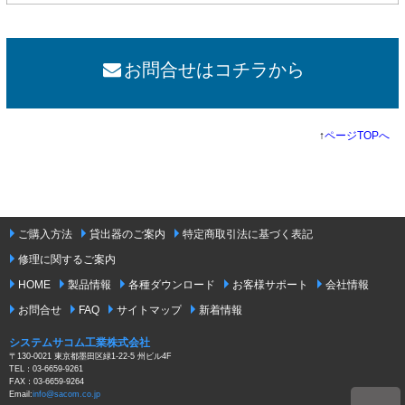
お問合せはコチラから
↑
ページTOPへ
ご購入方法
貸出器のご案内
特定商取引法に基づく表記
修理に関するご案内
HOME
製品情報
各種ダウンロード
お客様サポート
会社情報
お問合せ
FAQ
サイトマップ
新着情報
システムサコム工業株式会社
〒130-0021 東京都墨田区緑1-22-5 州ビル4F
TEL：03-6659-9261
FAX：03-6659-9264
Email:
info@sacom.co.jp