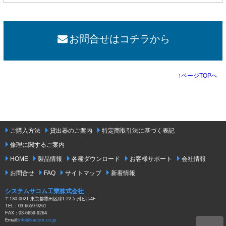
お問合せはコチラから
↑
ページTOPへ
ご購入方法
貸出器のご案内
特定商取引法に基づく表記
修理に関するご案内
HOME
製品情報
各種ダウンロード
お客様サポート
会社情報
お問合せ
FAQ
サイトマップ
新着情報
システムサコム工業株式会社
〒130-0021 東京都墨田区緑1-22-5 州ビル4F
TEL：03-6659-9261
FAX：03-6659-9264
Email:
info@sacom.co.jp