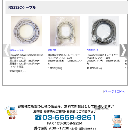
RS232Cケーブル
特注ケーブル
CBL232
CBL232-15
CBL
RS232C/RS422/RS485/4線式RS4
RS232C全結線ストレートケー
RS232C全結線ストレートケー
RS
85特注ケーブル
ブル(オス-メス) 1.8m
ブル(オス-メス) 15m
ブル
屋内用：8,500円+(550円/m)〜
Dsub9P(ｵｽ/ｲﾝﾁ) ― Dsub9P(ﾒｽ/ｲﾝ
Dsub9P(ｵｽ/ｲﾝﾁ) ― Dsub9P(ﾒｽ/ｲﾝ
Dsub
屋外用：8,500円+(850円/m)〜
ﾁ)
ﾁ)
ﾁ)
コネクタ指定
1,925円(税込)
18,425円(税込)
1,9
9,955円(税込)〜
↑
ページTOPへ