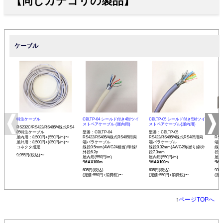
【同じカテゴリの製品】
ケーブル
特注ケーブル
CBLTP-04 シールド付き4対ツイ
CBLTP-05 シールド付き5対ツイ
CB
ストペアケーブル (屋内用)
ストペアケーブル(屋内用)
イス
RS232C/RS422/RS485/4線式RS4
85特注ケーブル
型番：CBLTP-04
型番：CBLTP-05
型番：
屋内用：8,500円+(550円/m)〜
RS422/RS485/4線式RS485用両
RS422/RS485/4線式RS485用両
RS4
屋外用：8,500円+(850円/m)〜
端バラケーブル
端バラケーブル
端バ
コネクタ指定
線径0.5mm(AWG24相当)/単線/
線径0.32mm(AWG28)/撚り線/外
線径0
外径6.2φ
径7.3mm
径12
9,955円(税込)〜
屋内用(550円/m)
屋内用(550円/m)
屋内用
*MAX100m
*MAX100m
*MA
605円(税込)
605円(税込)
935
(定価:550円+消費税)〜
(定価:550円+消費税)〜
(定
↑
ページTOPへ