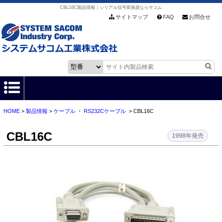
CBL16C製品情報｜シリアル信号変換器ならサコム
サイトマップ
FAQ
お問合せ
HOME
>
製品情報
>
ケーブル
・
RS232Cケーブル
> CBL16C
HOME
CBL16C
製品情報
1998年発売
各種ダウンロード
お客様サポート
会社情報