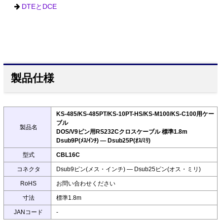
DTEとDCE
製品仕様
KS-485/KS-485PT/KS-10PT-HS/KS-M100/KS-C100用ケー
ブル
製品名
DOS/V9ピン用RS232Cクロスケーブル 標準1.8m
Dsub9P(ﾒｽ/ｲﾝﾁ) ― Dsub25P(ｵｽ/ﾐﾘ)
型式
CBL16C
コネクタ
Dsub9ピン(メス・インチ) ― Dsub25ピン(オス・ミリ)
RoHS
お問い合わせください
寸法
標準1.8m
JANコード
-