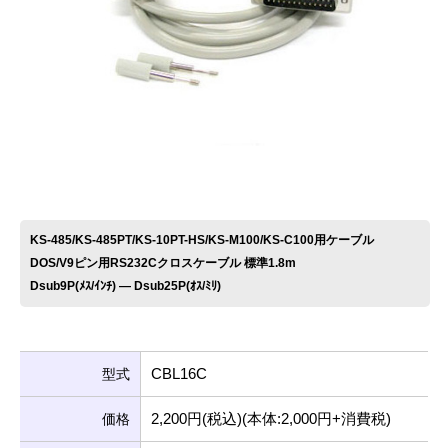
お問い合わせ
KS-485/KS-485PT/KS-10PT-HS/KS-M100/KS-C100用ケーブル
DOS/V9ピン用RS232Cクロスケーブル 標準1.8m
Dsub9P(ﾒｽ/ｲﾝﾁ) ― Dsub25P(ｵｽ/ﾐﾘ)
CBL16C
型式
2,200円(税込)(本体:2,000円+消費税)
価格