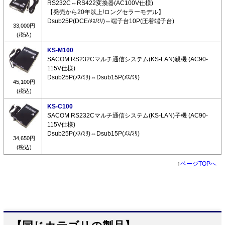
RS232C⇔RS422変換器(AC100V仕様)
【発売から20年以上!ロングセラーモデル】
Dsub25P(DCE/ﾒｽ/ﾐﾘ)⇔端子台10P(圧着端子台)
33,000円
(税込)
KS-M100
SACOM RS232Cマルチ通信システム(KS-LAN)親機 (AC90-
115V仕様)
Dsub25P(ﾒｽ/ﾐﾘ)⇔Dsub15P(ﾒｽ/ﾐﾘ)
45,100円
(税込)
KS-C100
SACOM RS232Cマルチ通信システム(KS-LAN)子機 (AC90-
115V仕様)
Dsub25P(ﾒｽ/ﾐﾘ)⇔Dsub15P(ﾒｽ/ﾐﾘ)
34,650円
(税込)
↑
ページTOPへ