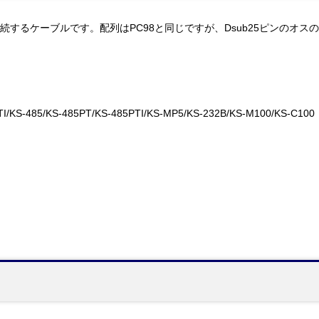
485を接続するケーブルです。配列はPC98と同じですが、Dsub25ピンの
I/KS-485/KS-485PT/KS-485PTI/KS-MP5/KS-232B/KS-M100/KS-C100