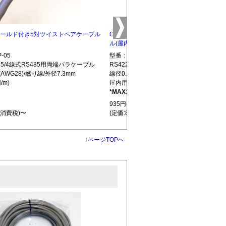
5 シールド付き5対ツイストペアケーブル
CBLTP-10 シールド付き10対ツイストペ
ル(屋内用)
-05
型番：CBLTP-10
S485/4線式RS485用両端バラケーブル
RS422/RS485/4線式RS485用両端バラ
(AWG28)/撚り線/外径7.3mm
線径0.32mm(AWG28)/撚り線/外径12.7mm
/m)
屋内用(850円/m)
*MAX100m
L439
935円(税込)
+消費税)〜
(定価:850円+消費税)〜
↑
ページTOPへ