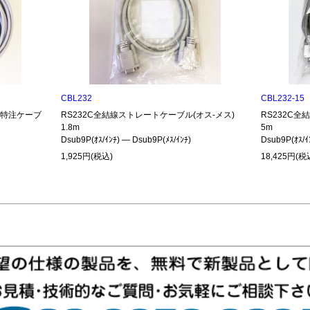
CBL232
CBL232-15
485特注ケーブ
RS232C全結線ストレートケーブル(オス-メス)
RS232C全
1.8m
5m
Dsub9P(ｵｽ/ｲﾝﾁ) ― Dsub9P(ﾒｽ/ｲﾝﾁ)
Dsub9P(ｵｽ/ｲ
1,925円(税込)
18,425円(税