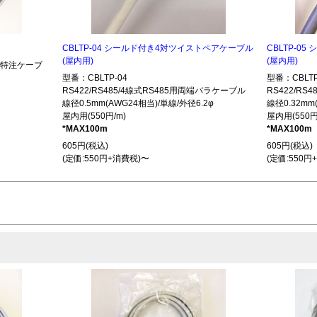
CBLTP-04 シールド付き4対ツイストペアケーブル
CBLTP-0
(屋内用)
(屋内用)
485特注ケーブ
型番：CBLTP-04
型番：CBLTP
RS422/RS485/4線式RS485用両端バラケーブル
RS422/R
線径0.5mm(AWG24相当)/単線/外径6.2φ
線径0.32mm
屋内用(550円/m)
屋内用(550円
*MAX100m
*MAX100m
605円(税込)
605円(税込)
(定価:550円+消費税)〜
(定価:550円