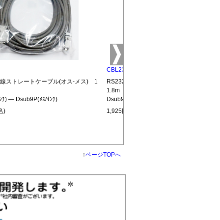
CBL232-MM
結線ストレートケーブル(オス-メス) 1
RS232C全結線ストレートケーブル(オス
1.8m
ﾝﾁ) ― Dsub9P(ﾒｽ/ｲﾝﾁ)
Dsub9P(ｵｽ/ｲﾝﾁ) ― Dsub9P(ｵｽ/ｲﾝﾁ)
込)
1,925円(税込)
↑
ページTOPへ