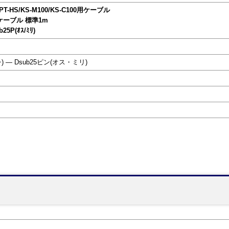
10PT-HS/KS-M100/KS-C100用ケーブル
Cケーブル 標準1m
b25P(ｵｽ/ﾐﾘ)
) ― Dsub25ピン(オス・ミリ)