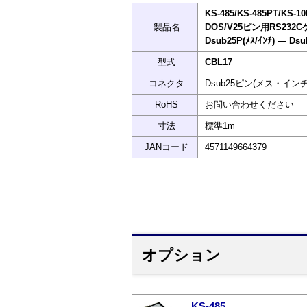
KS-485/KS-485PT/KS-
製品名
DOS/V25ピン用RS232
Dsub25P(ﾒｽ/ｲﾝﾁ) ― Dsu
型式
CBL17
コネクタ
Dsub25ピン(メス・インチ
RoHS
お問い合わせください
寸法
標準1m
JANコード
4571149664379
オプション
KS-485