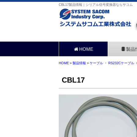
CBL17製品情報｜シリアル信号変換器ならサコム
HOME
製品
HOME
>
製品情報
>
ケーブル
・
RS232Cケーブル
>
CBL17