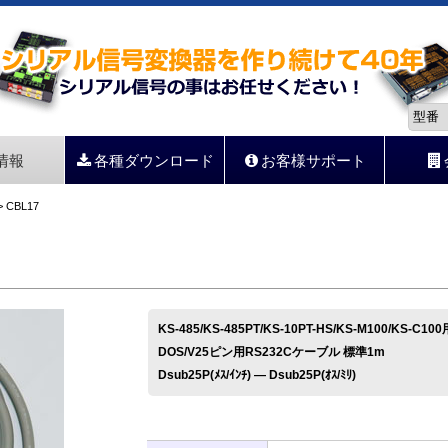
情報
各種ダウンロード
お客様サポート
 CBL17
KS-485/KS-485PT/KS-10PT-HS/KS-M100/KS-C
DOS/V25ピン用RS232Cケーブル 標準1m
Dsub25P(ﾒｽ/ｲﾝﾁ) ― Dsub25P(ｵｽ/ﾐﾘ)