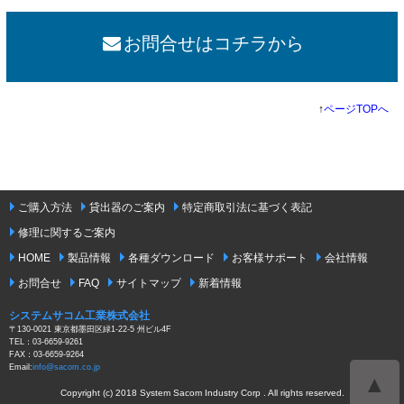
お問合せはコチラから
↑
ページTOPへ
ご購入方法
貸出器のご案内
特定商取引法に基づく表記
修理に関するご案内
HOME
製品情報
各種ダウンロード
お客様サポート
会社情報
お問合せ
FAQ
サイトマップ
新着情報
システムサコム工業株式会社
〒130-0021 東京都墨田区緑1-22-5 州ビル4F
TEL：03-6659-9261
FAX：03-6659-9264
Email:
info@sacom.co.jp
▲
Copyright (c) 2018 System Sacom Industry Corp . All rights reserved.