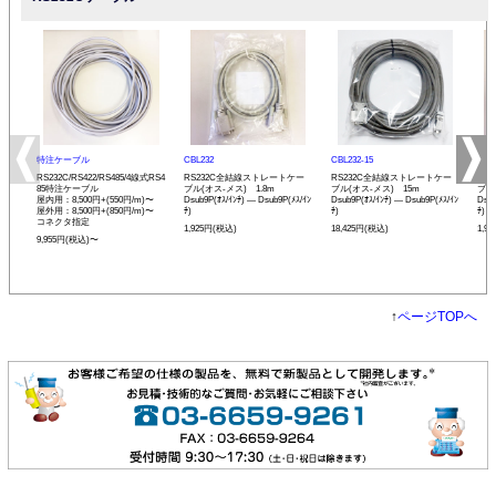
特注ケーブル
CBL232
CBL232-15
CBL
RS232C/RS422/RS485/4線式RS4
RS232C全結線ストレートケー
RS232C全結線ストレートケー
RS
85特注ケーブル
ブル(オス-メス) 1.8m
ブル(オス-メス) 15m
ブル
屋内用：8,500円+(550円/m)〜
Dsub9P(ｵｽ/ｲﾝﾁ) ― Dsub9P(ﾒｽ/ｲﾝ
Dsub9P(ｵｽ/ｲﾝﾁ) ― Dsub9P(ﾒｽ/ｲﾝ
Dsub
屋外用：8,500円+(850円/m)〜
ﾁ)
ﾁ)
ﾁ)
コネクタ指定
1,925円(税込)
18,425円(税込)
1,9
9,955円(税込)〜
↑
ページTOPへ