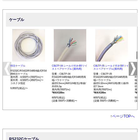
ケーブル
特注ケーブル
CBLTP-04 シールド付き4対ツイ
CBLTP-05 シールド付き5対ツイ
CB
ストペアケーブル (屋内用)
ストペアケーブル(屋内用)
イス
RS232C/RS422/RS485/4線式RS4
85特注ケーブル
型番：CBLTP-04
型番：CBLTP-05
型番：
屋内用：8,500円+(550円/m)〜
RS422/RS485/4線式RS485用両
RS422/RS485/4線式RS485用両
RS4
屋外用：8,500円+(850円/m)〜
端バラケーブル
端バラケーブル
端バ
コネクタ指定
線径0.5mm(AWG24相当)/単線/
線径0.32mm(AWG28)/撚り線/外
線径0
外径6.2φ
径7.3mm
径12
9,955円(税込)〜
屋内用(550円/m)
屋内用(550円/m)
屋内用
*MAX100m
*MAX100m
*MA
605円(税込)
605円(税込)
935
(定価:550円+消費税)〜
(定価:550円+消費税)〜
(定
↑
ページTOPへ
RS232Cケーブル