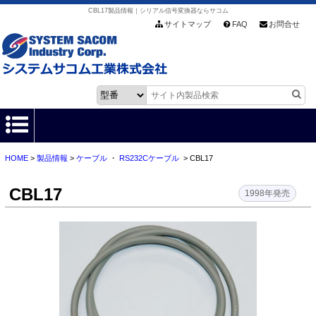
CBL17製品情報｜シリアル信号変換器ならサコム
サイトマップ
FAQ
お問合せ
HOME
>
製品情報
>
ケーブル
・
RS232Cケーブル
> CBL17
HOME
CBL17
製品情報
1998年発売
各種ダウンロード
お客様サポート
会社情報