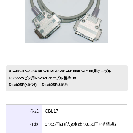
お問い合わせ
KS-485/KS-485PT/KS-10PT-HS/KS-M100/KS-C100用ケーブル
DOS/V25ピン用RS232Cケーブル 標準1m
Dsub25P(ﾒｽ/ｲﾝﾁ) ― Dsub25P(ｵｽ/ﾐﾘ)
CBL17
型式
9,955円(税込)(本体:9,050円+消費税)
価格