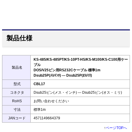
製品仕様
KS-485/KS-485PT/KS-10PT-HS/KS-M100/KS-C100用ケー
ブル
製品名
DOS/V25ピン用RS232Cケーブル 標準1m
Dsub25P(ﾒｽ/ｲﾝﾁ) ― Dsub25P(ｵｽ/ﾐﾘ)
型式
CBL17
コネクタ
Dsub25ピン(メス・インチ) ― Dsub25ピン(オス・ミリ)
RoHS
お問い合わせください
寸法
標準1m
JANコード
4571149664379
↑
ページTOPへ