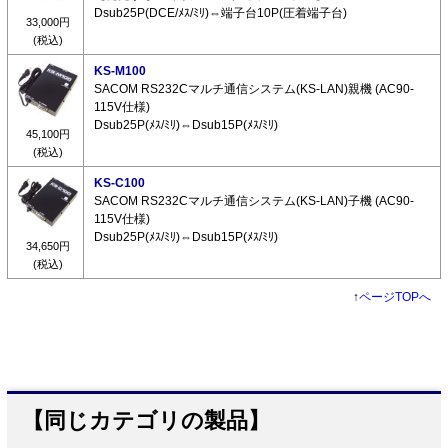
Dsub25P(DCE/ﾒｽ/ﾐﾘ)⇔端子台10P(圧着端子台)
33,000円
(税込)
KS-M100
SACOM RS232Cマルチ通信システム(KS-LAN)親機 (AC90-
115V仕様)
Dsub25P(ﾒｽ/ﾐﾘ)⇔Dsub15P(ﾒｽ/ﾐﾘ)
45,100円
(税込)
KS-C100
SACOM RS232Cマルチ通信システム(KS-LAN)子機 (AC90-
115V仕様)
Dsub25P(ﾒｽ/ﾐﾘ)⇔Dsub15P(ﾒｽ/ﾐﾘ)
34,650円
(税込)
↑
ページTOPへ
【同じカテゴリの製品】