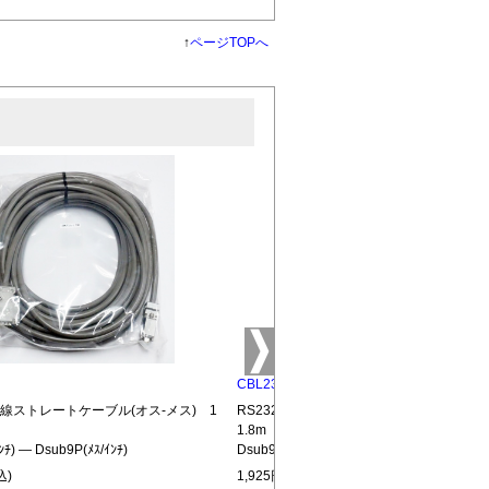
↑
ページTOPへ
CBL232-MM
結線ストレートケーブル(オス-メス) 1
RS232C全結線ストレートケーブル(オス
1.8m
ﾝﾁ) ― Dsub9P(ﾒｽ/ｲﾝﾁ)
Dsub9P(ｵｽ/ｲﾝﾁ) ― Dsub9P(ｵｽ/ｲﾝﾁ)
込)
1,925円(税込)