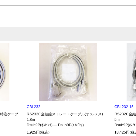
CBL232
CBL232-15
485特注ケーブ
RS232C全結線ストレートケーブル(オス-メス)
RS232C全
1.8m
5m
Dsub9P(ｵｽ/ｲﾝﾁ) ― Dsub9P(ﾒｽ/ｲﾝﾁ)
Dsub9P(ｵｽ/ｲ
1,925円(税込)
18,425円(税