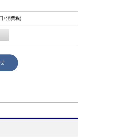
50円+消費税)
せ