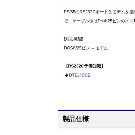
PS/55のRS232Cポートとモデム
で、ケーブル側はDsub25ピンのメ
[対応機能]
DOS/V25ピン -- モデム
【RS232C予備知識】
DTEとDCE
製品仕様