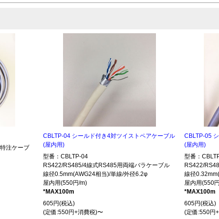
CBLTP-04 シールド付き4対ツイストペアケーブル
CBLTP-0
(屋内用)
(屋内用)
485特注ケーブ
型番：CBLTP-04
型番：CBLTP
RS422/RS485/4線式RS485用両端バラケーブル
RS422/R
線径0.5mm(AWG24相当)/単線/外径6.2φ
線径0.32mm
屋内用(550円/m)
屋内用(550円
*MAX100m
*MAX100m
605円(税込)
605円(税込)
(定価:550円+消費税)〜
(定価:550円