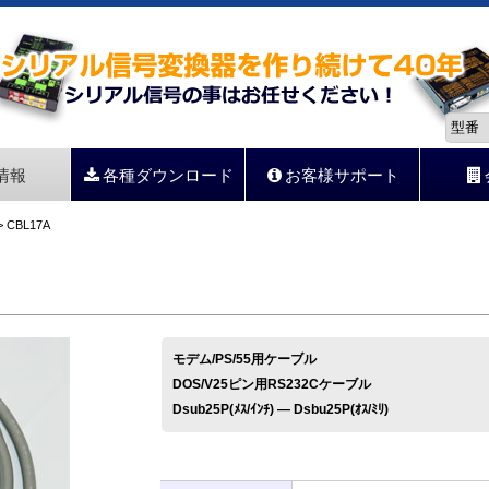
情報
各種ダウンロード
お客様サポート
 CBL17A
モデム/PS/55用ケーブル
DOS/V25ピン用RS232Cケーブル
Dsub25P(ﾒｽ/ｲﾝﾁ) ― Dsbu25P(ｵｽ/ﾐﾘ)