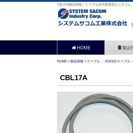
CBL17A製品情報｜シリアル信号変換器ならサコム
HOME
製品
HOME
>
製品情報
>
ケーブル
・
RS232Cケーブル
>
CBL17A