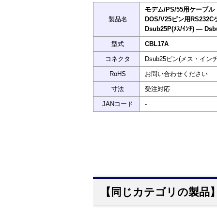
モデム/PS/55用ケーブル
製品名
DOS/V25ピン用RS232
Dsub25P(ﾒｽ/ｲﾝﾁ) ― Dsb
型式
CBL17A
コネクタ
Dsub25ピン(メス・インチ
RoHS
お問い合わせください
寸法
受注対応
JANコード
-
【同じカテゴリの製品