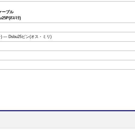
Cケーブル
u25P(ｵｽ/ﾐﾘ)
) ― Dsbu25ピン(オス・ミリ)
】