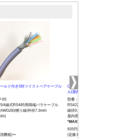
5 シールド付き5対ツイストペアケーブル
CBLTP-10 シールド付き10対ツイストペ
ル(屋内用)
-05
型番：CBLTP-10
S485/4線式RS485用両端バラケーブル
RS422/RS485/4線式RS485用両端バラ
(AWG28)/撚り線/外径7.3mm
線径0.32mm(AWG28)/撚り線/外径12.7mm
/m)
屋内用(850円/m)
*MAX100m
L439
935円(税込)
+消費税)〜
(定価:850円+消費税)〜