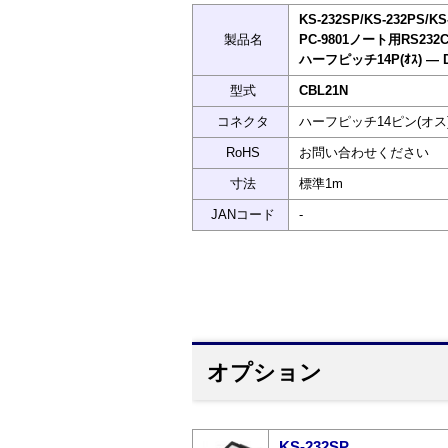
KS-232SP/KS-232PS/
製品名
PC-9801ノート用RS23
ハーフピッチ14P(ｵｽ) ― Ds
型式
CBL21N
コネクタ
ハーフピッチ14ピン(オス) 
RoHS
お問い合わせください
寸法
標準1m
JANコード
-
オプション
KS-232SP