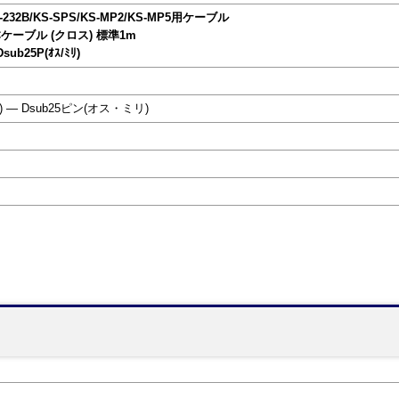
KS-232B/KS-SPS/KS-MP2/KS-MP5用ケーブル
2Cケーブル (クロス) 標準1m
ub25P(ｵｽ/ﾐﾘ)
― Dsub25ピン(オス・ミリ)