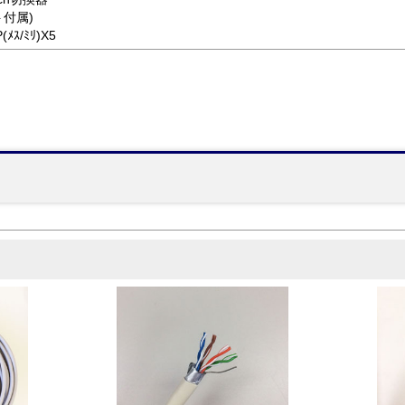
ト付属)
(ﾒｽ/ﾐﾘ)X5
】