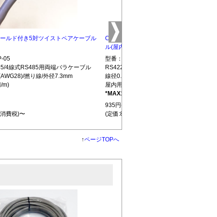
5 シールド付き5対ツイストペアケーブル
CBLTP-10 シールド付き10対ツイストペ
ル(屋内用)
-05
型番：CBLTP-10
S485/4線式RS485用両端バラケーブル
RS422/RS485/4線式RS485用両端バラ
(AWG28)/撚り線/外径7.3mm
線径0.32mm(AWG28)/撚り線/外径12.7mm
/m)
屋内用(850円/m)
*MAX100m
L439
935円(税込)
+消費税)〜
(定価:850円+消費税)〜
↑
ページTOPへ