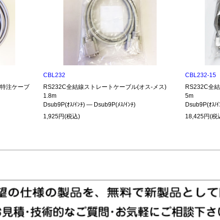
CBL232
CBL232-15
485特注ケーブ
RS232C全結線ストレートケーブル(オス-メス)
RS232C全
1.8m
5m
Dsub9P(ｵｽ/ｲﾝﾁ) ― Dsub9P(ﾒｽ/ｲﾝﾁ)
Dsub9P(ｵｽ/ｲ
1,925円(税込)
18,425円(税