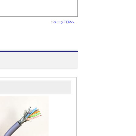
↑
ページTOPへ