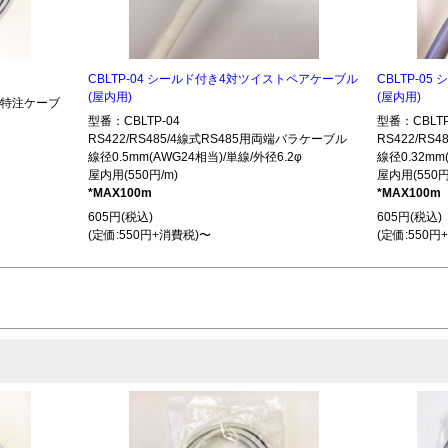
CBLTP-04 シールド付き4対ツイストペアケーブル
CBLTP-0
(屋内用)
(屋内用)
485特注ケーブ
型番：CBLTP-04
型番：CBLTP
RS422/RS485/4線式RS485用両端バラケーブル
RS422/R
線径0.5mm(AWG24相当)/単線/外径6.2φ
線径0.32mm
屋内用(550円/m)
屋内用(550円
*MAX100m
*MAX100m
605円(税込)
605円(税込)
(定価:550円+消費税)〜
(定価:550円