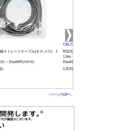
CBL232-MM
結線ストレートケーブル(オス-メス) 1
RS232C全結線ストレートケーブル(オス
1.8m
ﾝﾁ) ― Dsub9P(ﾒｽ/ｲﾝﾁ)
Dsub9P(ｵｽ/ｲﾝﾁ) ― Dsub9P(ｵｽ/ｲﾝﾁ)
込)
1,925円(税込)
↑
ページTOPへ