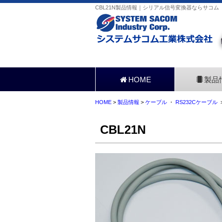
CBL21N製品情報｜シリアル信号変換器ならサコム
HOME
製品
HOME
>
製品情報
>
ケーブル
・
RS232Cケーブル
>
CBL21N