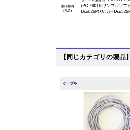
(PC-9801用サンプルソフ
80,740円
(税込)
Dsub25P(ﾒｽ/ﾐﾘ)⇔Dsub25P
【同じカテゴリの製品
ケーブル