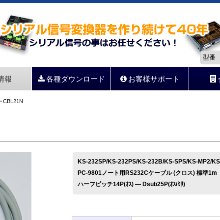
情報
各種ダウンロード
お客様サポート
 CBL21N
KS-232SP/KS-232PS/KS-232B/KS-SPS/KS-MP2
PC-9801ノート用RS232Cケーブル (クロス) 標準1m
ハーフピッチ14P(ｵｽ) ― Dsub25P(ｵｽ/ﾐﾘ)