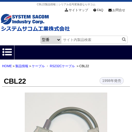
CBL22製品情報｜シリアル信号変換器ならサコム
サイトマップ
FAQ
お問合せ
HOME
>
製品情報
>
ケーブル
・
RS232Cケーブル
> CBL22
HOME
CBL22
製品情報
1998年発売
各種ダウンロード
お客様サポート
会社情報