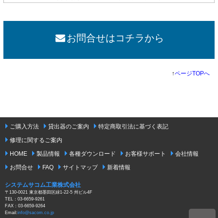
お問合せはコチラから
↑
ページTOPへ
ご購入方法
貸出器のご案内
特定商取引法に基づく表記
修理に関するご案内
HOME
製品情報
各種ダウンロード
お客様サポート
会社情報
お問合せ
FAQ
サイトマップ
新着情報
システムサコム工業株式会社
〒130-0021 東京都墨田区緑1-22-5 州ビル4F
TEL：03-6659-9261
FAX：03-6659-9264
Email:
info@sacom.co.jp