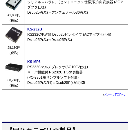
シリアル⇔パラレル(セントロニクス仕様)双方向変換器 (ACア
ダプタ仕様)
Dsub25P(ﾒｽ)⇔アンフェノール36P(ﾒｽ)
41,800円
(税込)
KS-232B
RS232C中継器 Dsub25ピンタイプ (ACアダプタ仕様)
Dsub25P(ﾒｽ)⇒Dsub25P(ﾒｽ)
28,160円
(税込)
KS-MP5
RS232Cマルチプレクサ(AC100V仕様)
サーバ機能付 RS232C 1:5ch切換器
(PC-9801用サンプルソフト付属)
80,740円
Dsub25P(ﾒｽ/ﾐﾘ)⇔Dsub25P(ﾒｽ/ﾐﾘ)X5
(税込)
↑
ページTOPへ