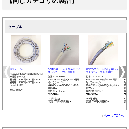
【同じカテゴリの製品】
ケーブル
特注ケーブル
CBLTP-04 シールド付き4対ツイ
CBLTP-05 シールド付き5対ツイ
CB
ストペアケーブル (屋内用)
ストペアケーブル(屋内用)
イス
RS232C/RS422/RS485/4線式RS4
85特注ケーブル
型番：CBLTP-04
型番：CBLTP-05
型番：
屋内用：8,500円+(550円/m)〜
RS422/RS485/4線式RS485用両
RS422/RS485/4線式RS485用両
RS4
屋外用：8,500円+(850円/m)〜
端バラケーブル
端バラケーブル
端バ
コネクタ指定
線径0.5mm(AWG24相当)/単線/
線径0.32mm(AWG28)/撚り線/外
線径0
外径6.2φ
径7.3mm
径12
9,955円(税込)〜
屋内用(550円/m)
屋内用(550円/m)
屋内用
*MAX100m
*MAX100m
*MA
605円(税込)
605円(税込)
935
(定価:550円+消費税)〜
(定価:550円+消費税)〜
(定
↑
ページTOPへ