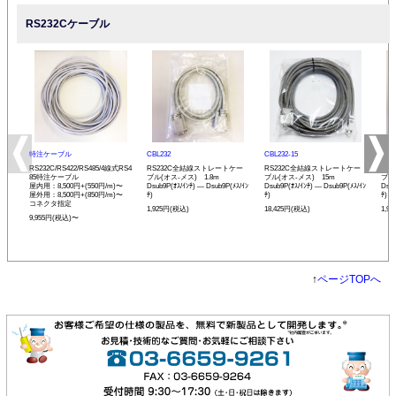
RS232Cケーブル
特注ケーブル
CBL232
CBL232-15
CBL
RS232C/RS422/RS485/4線式RS4
RS232C全結線ストレートケー
RS232C全結線ストレートケー
RS
85特注ケーブル
ブル(オス-メス) 1.8m
ブル(オス-メス) 15m
ブル
屋内用：8,500円+(550円/m)〜
Dsub9P(ｵｽ/ｲﾝﾁ) ― Dsub9P(ﾒｽ/ｲﾝ
Dsub9P(ｵｽ/ｲﾝﾁ) ― Dsub9P(ﾒｽ/ｲﾝ
Dsub
屋外用：8,500円+(850円/m)〜
ﾁ)
ﾁ)
ﾁ)
コネクタ指定
1,925円(税込)
18,425円(税込)
1,9
9,955円(税込)〜
↑
ページTOPへ