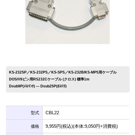
お問い合わせ
KS-232SP／KS-232PS／KS-SPS／KS-232B/KS-MP5用ケーブル
DOS/V9ピン用RS232Cケーブル (クロス) 標準1m
Dsub9P(ﾒｽ/ｲﾝﾁ) ― Dsub25P(ｵｽ/ﾐﾘ)
CBL22
型式
9,955円(税込)(本体:9,050円+消費税)
価格