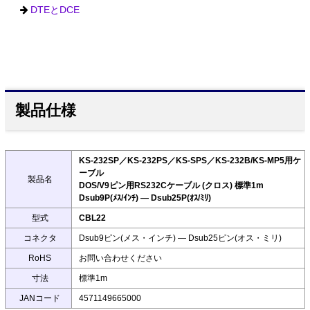
DTEとDCE
製品仕様
KS-232SP／KS-232PS／KS-SPS／KS-232B/KS-MP5用ケ
ーブル
製品名
DOS/V9ピン用RS232Cケーブル (クロス) 標準1m
Dsub9P(ﾒｽ/ｲﾝﾁ) ― Dsub25P(ｵｽ/ﾐﾘ)
型式
CBL22
コネクタ
Dsub9ピン(メス・インチ) ― Dsub25ピン(オス・ミリ)
RoHS
お問い合わせください
寸法
標準1m
JANコード
4571149665000