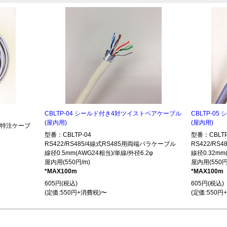
CBLTP-04 シールド付き4対ツイストペアケーブル
CBLTP-0
(屋内用)
(屋内用)
485特注ケーブ
型番：CBLTP-04
型番：CBLTP
RS422/RS485/4線式RS485用両端バラケーブル
RS422/R
線径0.5mm(AWG24相当)/単線/外径6.2φ
線径0.32mm
屋内用(550円/m)
屋内用(550円
*MAX100m
*MAX100m
605円(税込)
605円(税込)
(定価:550円+消費税)〜
(定価:550円