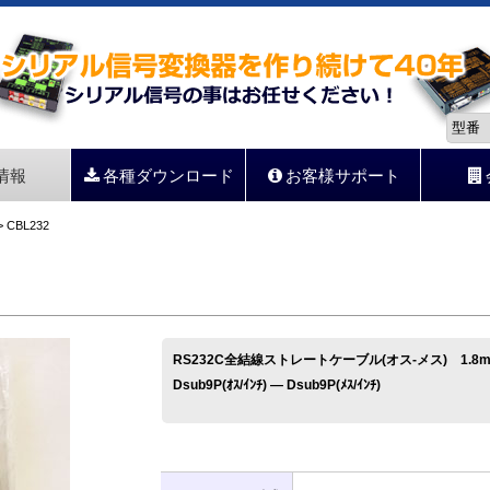
情報
各種ダウンロード
お客様サポート
 CBL232
RS232C全結線ストレートケーブル(オス-メス) 1.8
Dsub9P(ｵｽ/ｲﾝﾁ) ― Dsub9P(ﾒｽ/ｲﾝﾁ)