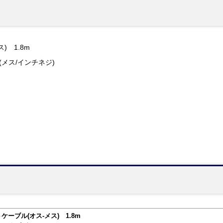
) 1.8m
9P(メス/インチネジ)
ケーブル(オス-メス) 1.8m