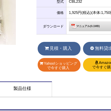
CBL232
型式
1,925円(税込)(本体:1,7
価格
ダウンロード
マニュアル(0.1MB)
見積・購入
無料貸
Amazo
Yahoo!ショッピング
で今すぐ購
で今すぐ購入
製品仕様