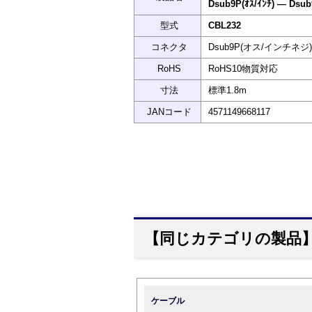
Dsub9P(ｵｽ/ｲﾝﾁ) ― Dsub
型式
CBL232
コネクタ
Dsub9P(オス/インチネジ)
RoHS
RoHS10物質対応
寸法
標準1.8m
JANコード
4571149668117
【同じカテゴリの製品
ケーブル