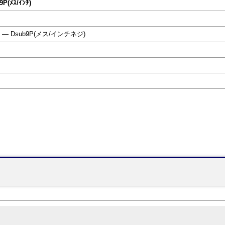
9P(ﾒｽ/ｲﾝﾁ)
 ― Dsub9P(メス/インチネジ)
】