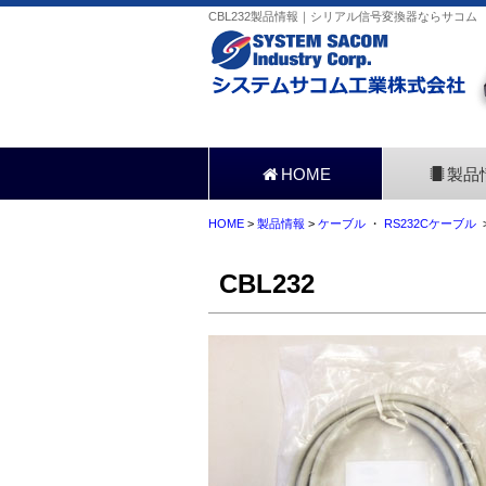
CBL232製品情報｜シリアル信号変換器ならサコム
HOME
製品
HOME
>
製品情報
>
ケーブル
・
RS232Cケーブル
>
CBL232