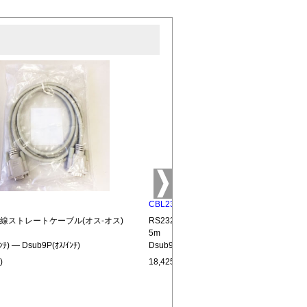
CBL232-MM-15
全結線ストレートケーブル(オス-オス)
RS232C全結線ストレートケーブル(オス-オ
5m
ﾝﾁ) ― Dsub9P(ｵｽ/ｲﾝﾁ)
Dsub9P(ｵｽ/ｲﾝﾁ) ― Dsub9P(ｵｽ/ｲﾝﾁ)
)
18,425円(税込)