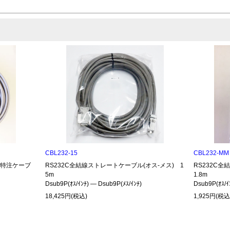
CBL232-15
CBL232-MM
485特注ケーブ
RS232C全結線ストレートケーブル(オス-メス) 1
RS232C
5m
1.8m
Dsub9P(ｵｽ/ｲﾝﾁ) ― Dsub9P(ﾒｽ/ｲﾝﾁ)
Dsub9P(ｵｽ/ｲ
18,425円(税込)
1,925円(税込