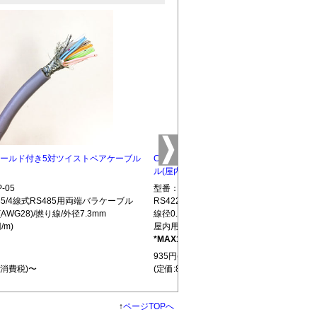
5 シールド付き5対ツイストペアケーブル
CBLTP-10 シールド付き10対ツイストペ
ル(屋内用)
-05
型番：CBLTP-10
S485/4線式RS485用両端バラケーブル
RS422/RS485/4線式RS485用両端バラ
(AWG28)/撚り線/外径7.3mm
線径0.32mm(AWG28)/撚り線/外径12.7mm
/m)
屋内用(850円/m)
*MAX100m
L439
935円(税込)
+消費税)〜
(定価:850円+消費税)〜
↑
ページTOPへ