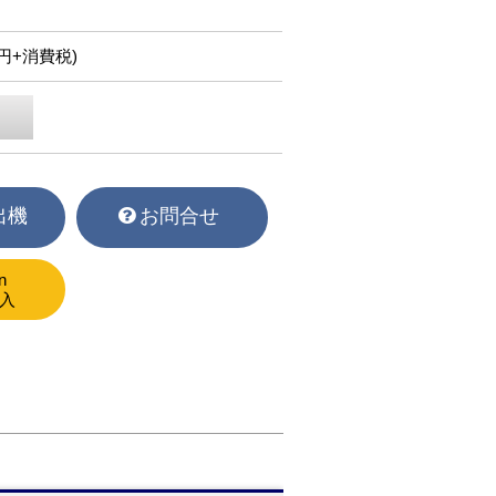
50円+消費税)
出機
お問合せ
n
入