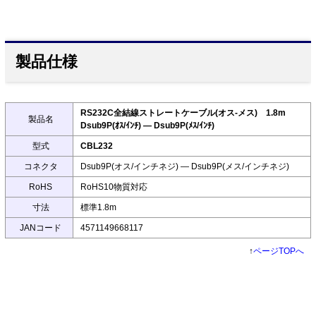
製品仕様
RS232C全結線ストレートケーブル(オス-メス) 1.8m
製品名
Dsub9P(ｵｽ/ｲﾝﾁ) ― Dsub9P(ﾒｽ/ｲﾝﾁ)
型式
CBL232
コネクタ
Dsub9P(オス/インチネジ) ― Dsub9P(メス/インチネジ)
RoHS
RoHS10物質対応
寸法
標準1.8m
JANコード
4571149668117
↑
ページTOPへ