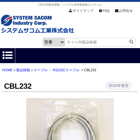
CBL232製品情報｜シリアル信号変換器ならサコム
サイトマップ
FAQ
お問合せ
HOME
>
製品情報
>
ケーブル
・
RS232Cケーブル
> CBL232
HOME
CBL232
製品情報
2010年発売
各種ダウンロード
お客様サポート
会社情報