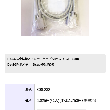
お問い合わせ
RS232C全結線ストレートケーブル(オス-メス) 1.8m
Dsub9P(ｵｽ/ｲﾝﾁ) ― Dsub9P(ﾒｽ/ｲﾝﾁ)
CBL232
型式
1,925円(税込)(本体:1,750円+消費税)
価格