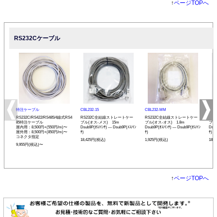
↑
ページTOPへ
RS232Cケーブル
特注ケーブル
CBL232-15
CBL232-MM
CBL
RS232C/RS422/RS485/4線式RS4
RS232C全結線ストレートケー
RS232C全結線ストレートケー
RS
85特注ケーブル
ブル(オス-メス) 15m
ブル(オス-オス) 1.8m
ブル
屋内用：8,500円+(550円/m)〜
Dsub9P(ｵｽ/ｲﾝﾁ) ― Dsub9P(ﾒｽ/ｲﾝ
Dsub9P(ｵｽ/ｲﾝﾁ) ― Dsub9P(ｵｽ/ｲﾝ
Dsub
屋外用：8,500円+(850円/m)〜
ﾁ)
ﾁ)
ﾁ)
コネクタ指定
18,425円(税込)
1,925円(税込)
18,
9,955円(税込)〜
↑
ページTOPへ