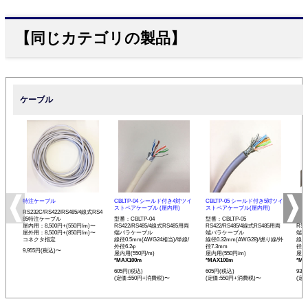
【同じカテゴリの製品】
ケーブル
特注ケーブル
CBLTP-04 シールド付き4対ツイ
CBLTP-05 シールド付き5対ツイ
CB
ストペアケーブル (屋内用)
ストペアケーブル(屋内用)
イス
RS232C/RS422/RS485/4線式RS4
85特注ケーブル
型番：CBLTP-04
型番：CBLTP-05
型番：
屋内用：8,500円+(550円/m)〜
RS422/RS485/4線式RS485用両
RS422/RS485/4線式RS485用両
RS4
屋外用：8,500円+(850円/m)〜
端バラケーブル
端バラケーブル
端バ
コネクタ指定
線径0.5mm(AWG24相当)/単線/
線径0.32mm(AWG28)/撚り線/外
線径0
外径6.2φ
径7.3mm
径12
9,955円(税込)〜
屋内用(550円/m)
屋内用(550円/m)
屋内用
*MAX100m
*MAX100m
*MA
605円(税込)
605円(税込)
935
(定価:550円+消費税)〜
(定価:550円+消費税)〜
(定