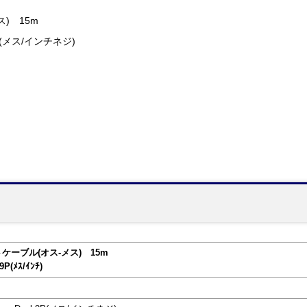
) 15m
9P(メス/インチネジ)
ケーブル(オス-メス) 15m
9P(ﾒｽ/ｲﾝﾁ)