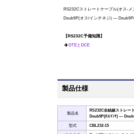
RS232Cストレートケーブル(オス-メス
Dsub9P(オス/インチネジ) ― Dsub
【RS232C予備知識】
DTEとDCE
製品仕様
RS232C全結線ストレート
製品名
Dsub9P(ｵｽ/ｲﾝﾁ) ― Dsub
型式
CBL232-15