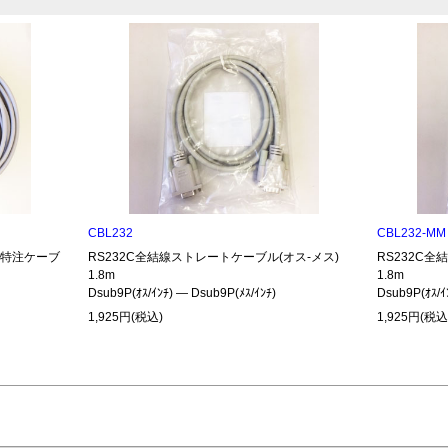
CBL232
CBL232-MM
485特注ケーブ
RS232C全結線ストレートケーブル(オス-メス)
RS232C
1.8m
1.8m
Dsub9P(ｵｽ/ｲﾝﾁ) ― Dsub9P(ﾒｽ/ｲﾝﾁ)
Dsub9P(ｵｽ/ｲ
1,925円(税込)
1,925円(税込