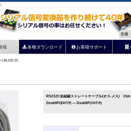
ム
情報
各種ダウンロード
お客様サポート
 CBL232-15
RS232C全結線ストレートケーブル(オス-メス) 15m
Dsub9P(ｵｽ/ｲﾝﾁ) ― Dsub9P(ﾒｽ/ｲﾝﾁ)