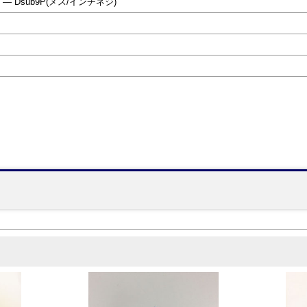
 ― Dsub9P(メス/インチネジ)
】