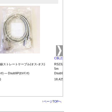
CBL232-MM-15
全結線ストレートケーブル(オス-オス)
RS232C全結線ストレートケーブル(オス-オ
5m
ﾝﾁ) ― Dsub9P(ｵｽ/ｲﾝﾁ)
Dsub9P(ｵｽ/ｲﾝﾁ) ― Dsub9P(ｵｽ/ｲﾝﾁ)
)
18,425円(税込)
↑
ページTOPへ