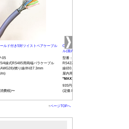
5 シールド付き5対ツイストペアケーブル
CBLTP-10 シールド付き10対ツイストペ
ル(屋内用)
-05
型番：CBLTP-10
S485/4線式RS485用両端バラケーブル
RS422/RS485/4線式RS485用両端バラ
(AWG28)/撚り線/外径7.3mm
線径0.32mm(AWG28)/撚り線/外径12.7mm
/m)
屋内用(850円/m)
*MAX100m
L439
935円(税込)
+消費税)〜
(定価:850円+消費税)〜
↑
ページTOPへ