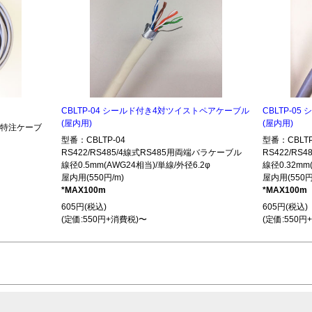
CBLTP-04 シールド付き4対ツイストペアケーブル
CBLTP-0
(屋内用)
(屋内用)
485特注ケーブ
型番：CBLTP-04
型番：CBLTP
RS422/RS485/4線式RS485用両端バラケーブル
RS422/R
線径0.5mm(AWG24相当)/単線/外径6.2φ
線径0.32mm
屋内用(550円/m)
屋内用(550円
*MAX100m
*MAX100m
605円(税込)
605円(税込)
(定価:550円+消費税)〜
(定価:550円