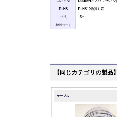
コネクタ
Dsub9P(オス/インチネジ)
RoHS
RoHS10物質対応
寸法
15m
JANコード
-
【同じカテゴリの製品
ケーブル