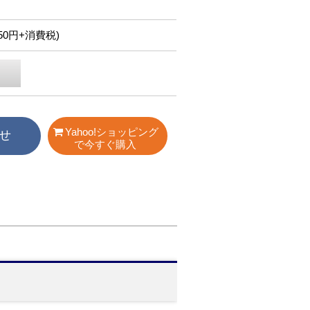
,750円+消費税)
Yahoo!ショッピング
せ
で今すぐ購入