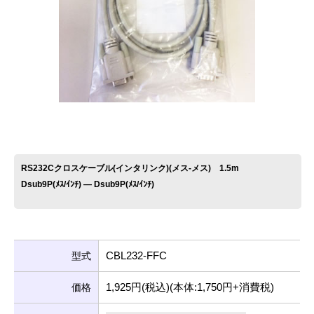
お問い合わせ
RS232Cクロスケーブル(インタリンク)(メス-メス) 1.5m
Dsub9P(ﾒｽ/ｲﾝﾁ) ― Dsub9P(ﾒｽ/ｲﾝﾁ)
CBL232-FFC
型式
1,925円(税込)(本体:1,750円+消費税)
価格