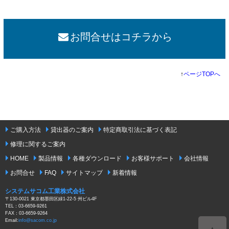
お問合せはコチラから
↑
ページTOPへ
ご購入方法
貸出器のご案内
特定商取引法に基づく表記
修理に関するご案内
HOME
製品情報
各種ダウンロード
お客様サポート
会社情報
お問合せ
FAQ
サイトマップ
新着情報
システムサコム工業株式会社
〒130-0021 東京都墨田区緑1-22-5 州ビル4F
TEL：03-6659-9261
FAX：03-6659-9264
Email:
info@sacom.co.jp