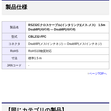
製品仕様
RS232Cクロスケーブル(インタリンク)(メス-メス) 1.5m
製品名
Dsub9P(ﾒｽ/ｲﾝﾁ) ― Dsub9P(ﾒｽ/ｲﾝﾁ)
型式
CBL232-FFC
コネクタ
Dsub9P(メス/インチネジ) ― Dsub9P(メス/インチネジ)
RoHS
RoHS10物質対応
寸法
標準1.5 m
JANコード
-
↑
ページTOPへ
【同じカテゴリの製品】