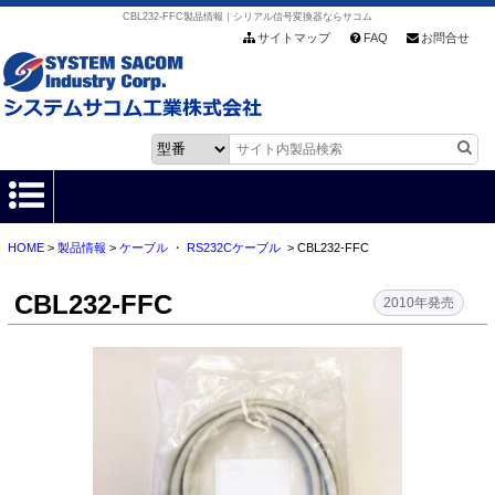
CBL232-FFC製品情報｜シリアル信号変換器ならサコム
サイトマップ
FAQ
お問合せ
HOME
>
製品情報
>
ケーブル
・
RS232Cケーブル
> CBL232-FFC
HOME
CBL232-FFC
製品情報
2010年発売
各種ダウンロード
お客様サポート
会社情報