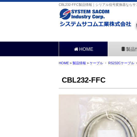
CBL232-FFC製品情報｜シリアル信号変換器ならサ
HOME
製品
HOME
>
製品情報
>
ケーブル
・
RS232Cケーブル
>
CBL232-FFC