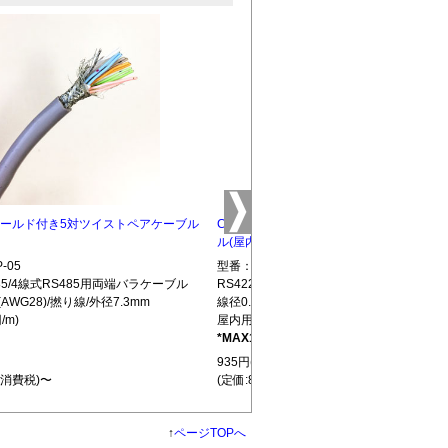
5 シールド付き5対ツイストペアケーブル
CBLTP-10 シールド付き10対ツイストペ
ル(屋内用)
-05
型番：CBLTP-10
S485/4線式RS485用両端バラケーブル
RS422/RS485/4線式RS485用両端バラ
(AWG28)/撚り線/外径7.3mm
線径0.32mm(AWG28)/撚り線/外径12.7mm
/m)
屋内用(850円/m)
*MAX100m
L439
935円(税込)
+消費税)〜
(定価:850円+消費税)〜
↑
ページTOPへ