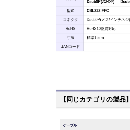
Dsub9P(ﾒｽ/ｲﾝﾁ) ― Dsub
型式
CBL232-FFC
コネクタ
Dsub9P(メス/インチネジ)
RoHS
RoHS10物質対応
寸法
標準1.5 m
JANコード
-
【同じカテゴリの製品
ケーブル