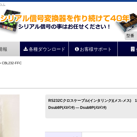
コム
情報
各種ダウンロード
お客様サポート
 CBL232-FFC
RS232Cクロスケーブル(インタリンク)(メス-メス) 1
Dsub9P(ﾒｽ/ｲﾝﾁ) ― Dsub9P(ﾒｽ/ｲﾝﾁ)