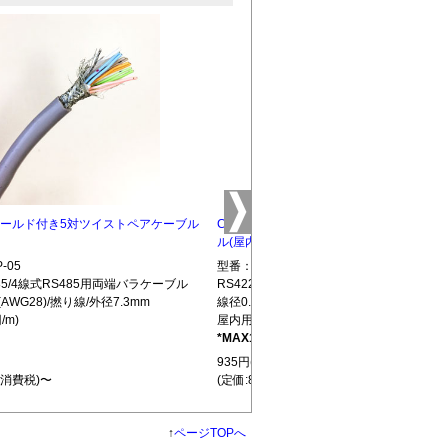
5 シールド付き5対ツイストペアケーブル
CBLTP-10 シールド付き10対ツイストペ
ル(屋内用)
-05
型番：CBLTP-10
S485/4線式RS485用両端バラケーブル
RS422/RS485/4線式RS485用両端バラ
(AWG28)/撚り線/外径7.3mm
線径0.32mm(AWG28)/撚り線/外径12.7mm
/m)
屋内用(850円/m)
*MAX100m
L439
935円(税込)
+消費税)〜
(定価:850円+消費税)〜
↑
ページTOPへ