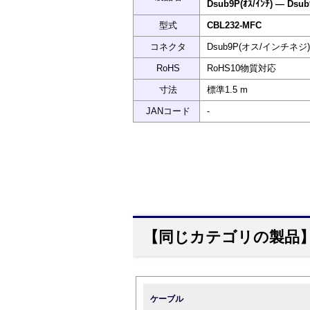
Dsub9P(ｵｽ/ｲﾝﾁ) ― Dsub
型式
CBL232-MFC
コネクタ
Dsub9P(オス/インチネジ)
RoHS
RoHS10物質対応
寸法
標準1.5 m
JANコード
-
【同じカテゴリの製品
ケーブル