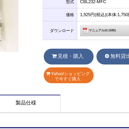
CBL232-MFC
型式
1,925円(税込)(本体:1,7
価格
ダウンロード
マニュアル(0.1MB)
見積・購入
無料貸
Yahoo!ショッピング
で今すぐ購入
製品仕様