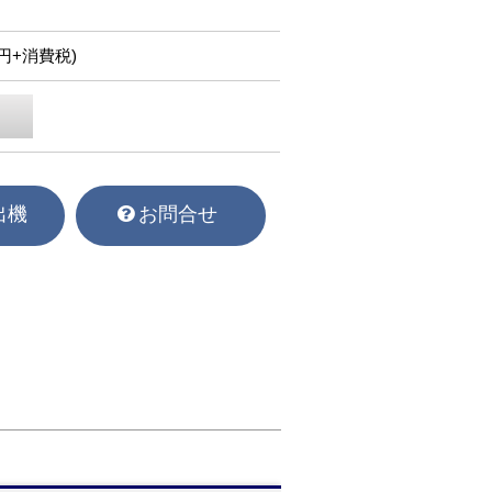
50円+消費税)
出機
お問合せ