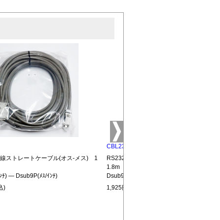
CBL232-MM
結線ストレートケーブル(オス-メス) 1
RS232C全結線ストレートケーブル(オス
1.8m
ﾝﾁ) ― Dsub9P(ﾒｽ/ｲﾝﾁ)
Dsub9P(ｵｽ/ｲﾝﾁ) ― Dsub9P(ｵｽ/ｲﾝﾁ)
込)
1,925円(税込)