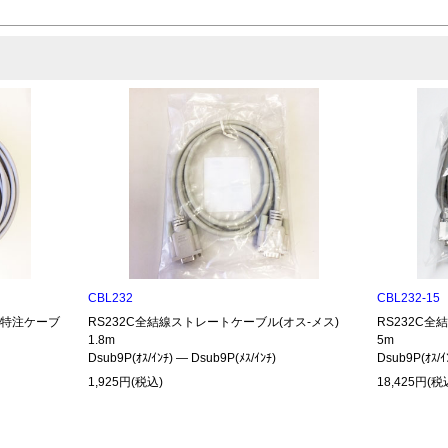
CBL232
CBL232-15
485特注ケーブ
RS232C全結線ストレートケーブル(オス-メス)
RS232C全
1.8m
5m
Dsub9P(ｵｽ/ｲﾝﾁ) ― Dsub9P(ﾒｽ/ｲﾝﾁ)
Dsub9P(ｵｽ/ｲ
1,925円(税込)
18,425円(税