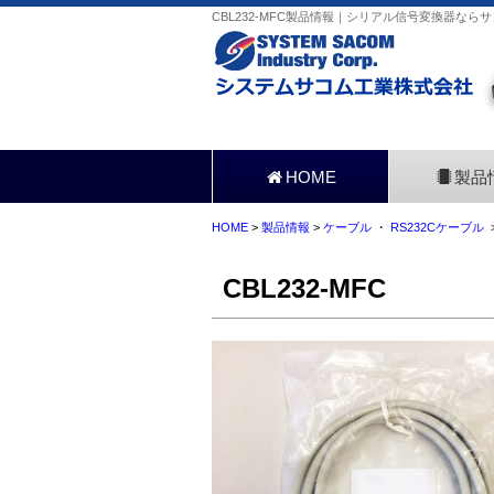
CBL232-MFC製品情報｜シリアル信号変換器なら
HOME
製品
HOME
>
製品情報
>
ケーブル
・
RS232Cケーブル
>
CBL232-MFC