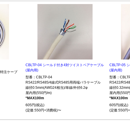
CBLTP-04 シールド付き4対ツイストペアケーブル
CBLTP-0
(屋内用)
(屋内用)
485特注ケーブ
型番：CBLTP-04
型番：CBLTP
RS422/RS485/4線式RS485用両端バラケーブル
RS422/R
線径0.5mm(AWG24相当)/単線/外径6.2φ
線径0.32mm
屋内用(550円/m)
屋内用(550円
*MAX100m
*MAX100m
605円(税込)
605円(税込)
(定価:550円+消費税)〜
(定価:550円