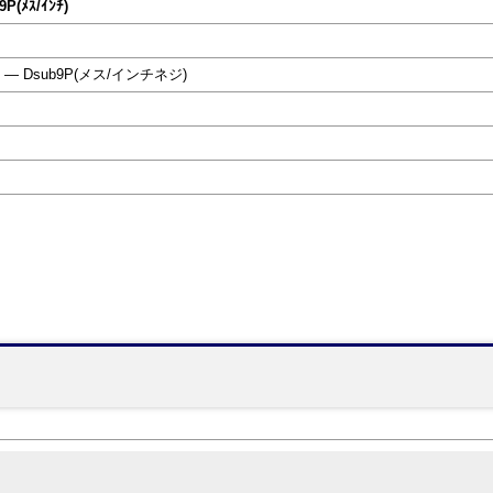
9P(ﾒｽ/ｲﾝﾁ)
 ― Dsub9P(メス/インチネジ)
】