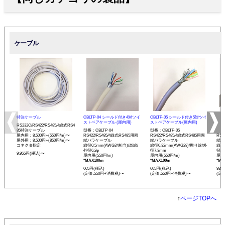
ケーブル
特注ケーブル
CBLTP-04 シールド付き4対ツイ
CBLTP-05 シールド付き5対ツイ
CB
ストペアケーブル (屋内用)
ストペアケーブル(屋内用)
イス
RS232C/RS422/RS485/4線式RS4
85特注ケーブル
型番：CBLTP-04
型番：CBLTP-05
型番：
屋内用：8,500円+(550円/m)〜
RS422/RS485/4線式RS485用両
RS422/RS485/4線式RS485用両
RS4
屋外用：8,500円+(850円/m)〜
端バラケーブル
端バラケーブル
端バ
コネクタ指定
線径0.5mm(AWG24相当)/単線/
線径0.32mm(AWG28)/撚り線/外
線径0
外径6.2φ
径7.3mm
径12
9,955円(税込)〜
屋内用(550円/m)
屋内用(550円/m)
屋内用
*MAX100m
*MAX100m
*MA
605円(税込)
605円(税込)
935
(定価:550円+消費税)〜
(定価:550円+消費税)〜
(定
↑
ページTOPへ