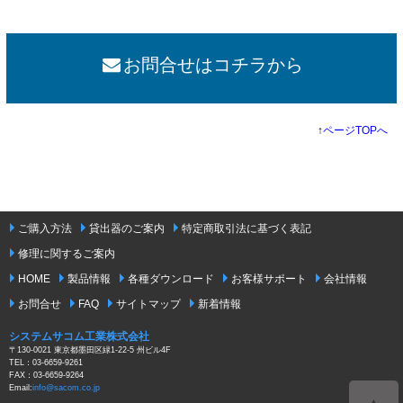
お問合せはコチラから
↑
ページTOPへ
ご購入方法
貸出器のご案内
特定商取引法に基づく表記
修理に関するご案内
HOME
製品情報
各種ダウンロード
お客様サポート
会社情報
お問合せ
FAQ
サイトマップ
新着情報
システムサコム工業株式会社
〒130-0021 東京都墨田区緑1-22-5 州ビル4F
TEL：03-6659-9261
FAX：03-6659-9264
Email:
info@sacom.co.jp