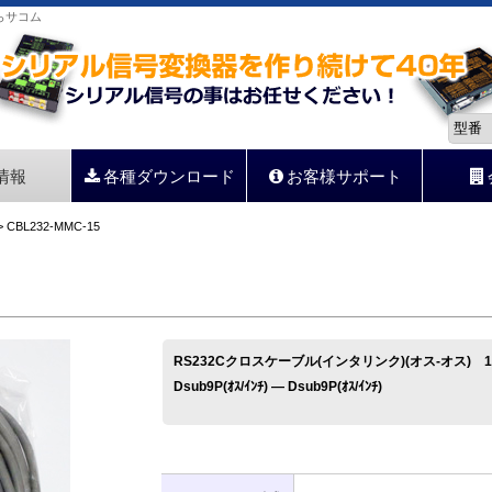
ならサコム
情報
各種ダウンロード
お客様サポート
 CBL232-MMC-15
RS232Cクロスケーブル(インタリンク)(オス-オス) 1
Dsub9P(ｵｽ/ｲﾝﾁ) ― Dsub9P(ｵｽ/ｲﾝﾁ)