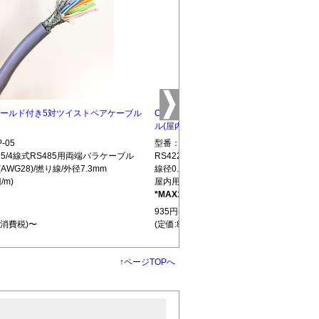
5 シールド付き5対ツイストペアケーブル
CBLTP-10 シールド付き10対ツイストペ
ル(屋内用)
-05
型番：CBLTP-10
S485/4線式RS485用両端バラケーブル
RS422/RS485/4線式RS485用両端バラ
(AWG28)/撚り線/外径7.3mm
線径0.32mm(AWG28)/撚り線/外径12.7mm
/m)
屋内用(850円/m)
*MAX100m
L439
935円(税込)
+消費税)〜
(定価:850円+消費税)〜
↑
ページTOPへ