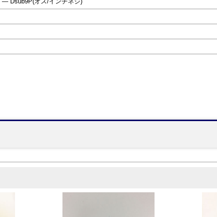
 ― Dsub9P(オス/インチネジ)
】