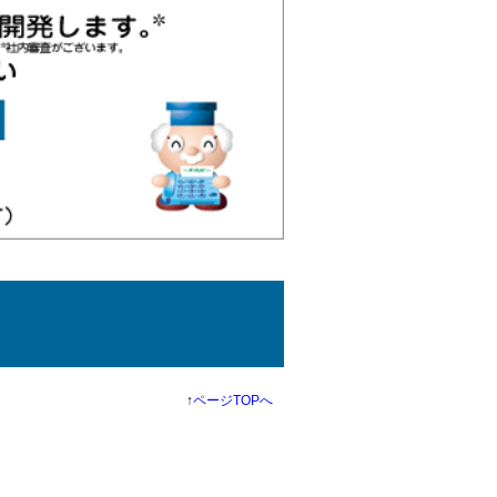
↑
ページTOPへ