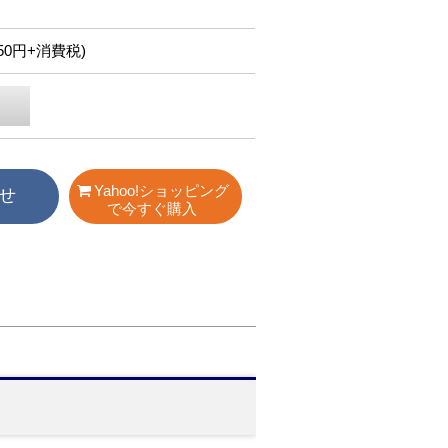
,750円+消費税)
Yahoo!ショッピング
せ
で今すぐ購入