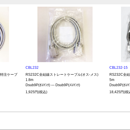
CBL232
CBL232-15
485特注ケーブ
RS232C全結線ストレートケーブル(オス-メス)
RS232C全
1.8m
5m
Dsub9P(ｵｽ/ｲﾝﾁ) ― Dsub9P(ﾒｽ/ｲﾝﾁ)
Dsub9P(ｵｽ/ｲ
1,925円(税込)
18,425円(税