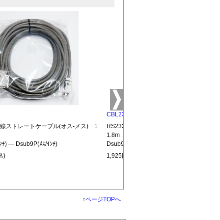
CBL232-MM
結線ストレートケーブル(オス-メス) 1
RS232C全結線ストレートケーブル(オス
1.8m
ﾝﾁ) ― Dsub9P(ﾒｽ/ｲﾝﾁ)
Dsub9P(ｵｽ/ｲﾝﾁ) ― Dsub9P(ｵｽ/ｲﾝﾁ)
込)
1,925円(税込)
↑
ページTOPへ