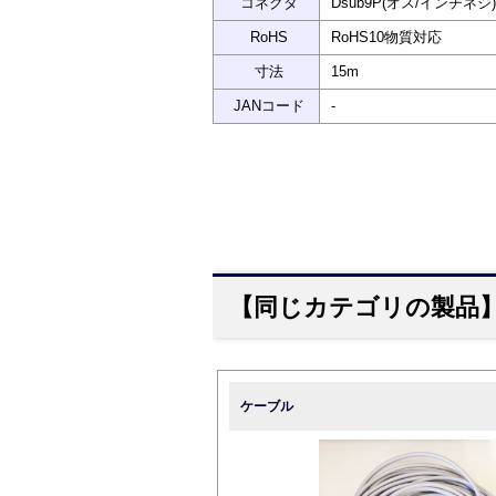
コネクタ
Dsub9P(オス/インチネジ)
RoHS
RoHS10物質対応
寸法
15m
JANコード
-
【同じカテゴリの製品
ケーブル