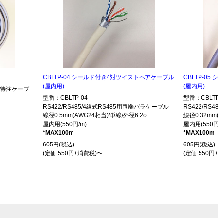
CBLTP-04 シールド付き4対ツイストペアケーブル
CBLTP-0
(屋内用)
(屋内用)
485特注ケーブ
型番：CBLTP-04
型番：CBLTP
RS422/RS485/4線式RS485用両端バラケーブル
RS422/R
線径0.5mm(AWG24相当)/単線/外径6.2φ
線径0.32mm
屋内用(550円/m)
屋内用(550円
*MAX100m
*MAX100m
605円(税込)
605円(税込)
(定価:550円+消費税)〜
(定価:550円