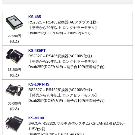
KS-485
RS232C⇔RS485変換器(ACアダプタ仕様)
【発売から20年以上!ロングセラーモデル】
Dsub25P(DCE/ﾒｽ/ﾐﾘ)⇔Dsub9P(ﾒｽ/ﾐﾘ)
22,990円
(税込)
KS-485PT
RS232C⇔RS485変換器(AC100V仕様)
【発売から20年以上!ロングセラーモデル】
Dsub25P(DCE/ﾒｽ/ﾐﾘ)⇔端子台10P(圧着端子台)
35,200円
(税込)
KS-10PT-HS
RS232C⇔RS422変換器(AC100V仕様)
【発売から20年以上!ロングセラーモデル】
Dsub25P(DCE/ﾒｽ/ﾐﾘ)⇔端子台10P(圧着端子台)
33,000円
(税込)
KS-M100
SACOM RS232Cマルチ通信システム(KS-LAN)親機 (AC90-
115V仕様)
Dsub25P(ﾒｽ/ﾐﾘ)⇔Dsub15P(ﾒｽ/ﾐﾘ)