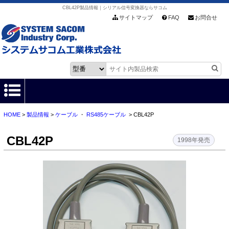
CBL42P製品情報｜シリアル信号変換器ならサコム
サイトマップ
FAQ
お問合せ
HOME
>
製品情報
>
ケーブル
・
RS485ケーブル
> CBL42P
HOME
CBL42P
製品情報
1998年発売
各種ダウンロード
お客様サポート
会社情報