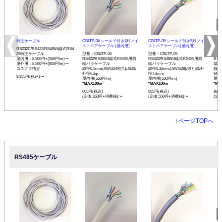
特注ケーブル
CBLTP-04 シールド付き4対ツイ
CBLTP-05 シールド付き5対ツイ
CB
ストペアケーブル (屋内用)
ストペアケーブル(屋内用)
イス
RS232C/RS422/RS485/4線式RS4
85特注ケーブル
型番：CBLTP-04
型番：CBLTP-05
型番：
屋内用：8,500円+(550円/m)〜
RS422/RS485/4線式RS485用両
RS422/RS485/4線式RS485用両
RS4
屋外用：8,500円+(850円/m)〜
端バラケーブル
端バラケーブル
端バ
コネクタ指定
線径0.5mm(AWG24相当)/単線/
線径0.32mm(AWG28)/撚り線/外
線径0
外径6.2φ
径7.3mm
径12
9,955円(税込)〜
屋内用(550円/m)
屋内用(550円/m)
屋内用
*MAX100m
*MAX100m
*MA
605円(税込)
605円(税込)
935
(定価:550円+消費税)〜
(定価:550円+消費税)〜
(定
↑
ページTOPへ
RS485ケーブル