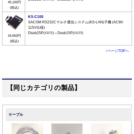
45,100円
(税込)
KS-C100
SACOM RS232Cマルチ通信システム(KS-LAN)子機 (AC90-
115V仕様)
Dsub25P(ﾒｽ/ﾐﾘ)⇔Dsub15P(ﾒｽ/ﾐﾘ)
34,650円
(税込)
↑
ページTOPへ
【同じカテゴリの製品】
ケーブル