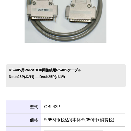
お問い合わせ
KS-485用PARABOX間接続用RS485ケーブル
Dsub25P(ｵｽ/ﾐﾘ) ― Dsub25P(ｵｽ/ﾐﾘ)
CBL42P
型式
9,955円(税込)(本体:9,050円+消費税)
価格