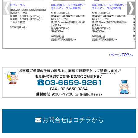
特注ケーブル
CBLTP-04 シールド付き4対ツイ
CBLTP-05 シールド付き5対ツイ
CB
ストペアケーブル (屋内用)
ストペアケーブル(屋内用)
イス
RS232C/RS422/RS485/4線式RS4
85特注ケーブル
型番：CBLTP-04
型番：CBLTP-05
型番：
屋内用：8,500円+(550円/m)〜
RS422/RS485/4線式RS485用両
RS422/RS485/4線式RS485用両
RS4
屋外用：8,500円+(850円/m)〜
端バラケーブル
端バラケーブル
端バ
コネクタ指定
線径0.5mm(AWG24相当)/単線/
線径0.32mm(AWG28)/撚り線/外
線径0
外径6.2φ
径7.3mm
径12
9,955円(税込)〜
屋内用(550円/m)
屋内用(550円/m)
屋内用
*MAX100m
*MAX100m
*MA
605円(税込)
605円(税込)
935
(定価:550円+消費税)〜
(定価:550円+消費税)〜
(定
↑
ページTOPへ
お問合せはコチラから