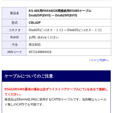
KS-485用PARABOX間接続用RS485ケーブル
製品名
Dsub25P(ｵｽ/ﾐﾘ) ― Dsub25P(ｵｽ/ﾐﾘ)
型式
CBL42P
コネクタ
Dsub25ピン(オス・ミリ) ― Dsub25ピン(オス・ミリ)
RoHS
お問い合わせください
寸法
受注対応
JANコード
4571149664416
↑
ページTOPへ
ケーブルについてのご注意
RS422/RS485通信の場合は必ずツイストペアケーブルにて±を合せて接続し
てください。
推奨品はEthernet(LAN)に使用するCAT5Eケーブルです。短距離ならシール
ド無しのCAT5でも可能です。