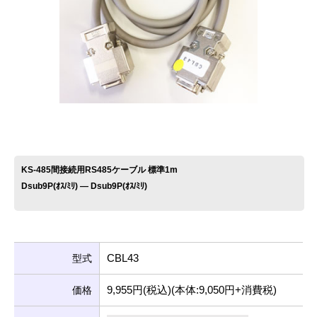
お問い合わせ
KS-485間接続用RS485ケーブル 標準1m
Dsub9P(ｵｽ/ﾐﾘ) ― Dsub9P(ｵｽ/ﾐﾘ)
CBL43
型式
9,955円(税込)(本体:9,050円+消費税)
価格