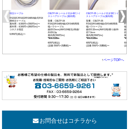
特注ケーブル
CBLTP-04 シールド付き4対ツイ
CBLTP-05 シールド付き5対ツイ
CB
ストペアケーブル (屋内用)
ストペアケーブル(屋内用)
イス
RS232C/RS422/RS485/4線式RS4
85特注ケーブル
型番：CBLTP-04
型番：CBLTP-05
型番：
屋内用：8,500円+(550円/m)〜
RS422/RS485/4線式RS485用両
RS422/RS485/4線式RS485用両
RS4
屋外用：8,500円+(850円/m)〜
端バラケーブル
端バラケーブル
端バ
コネクタ指定
線径0.5mm(AWG24相当)/単線/
線径0.32mm(AWG28)/撚り線/外
線径0
外径6.2φ
径7.3mm
径12
9,955円(税込)〜
屋内用(550円/m)
屋内用(550円/m)
屋内用
*MAX100m
*MAX100m
*MA
605円(税込)
605円(税込)
935
(定価:550円+消費税)〜
(定価:550円+消費税)〜
(定
↑
ページTOPへ
お問合せはコチラから