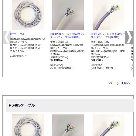
特注ケーブル
CBLTP-04 シールド付き4対ツイ
CBLTP-05 シールド付き5対ツイ
CB
ストペアケーブル (屋内用)
ストペアケーブル(屋内用)
イス
RS232C/RS422/RS485/4線式RS4
85特注ケーブル
型番：CBLTP-04
型番：CBLTP-05
型番：
屋内用：8,500円+(550円/m)〜
RS422/RS485/4線式RS485用両
RS422/RS485/4線式RS485用両
RS4
屋外用：8,500円+(850円/m)〜
端バラケーブル
端バラケーブル
端バ
コネクタ指定
線径0.5mm(AWG24相当)/単線/
線径0.32mm(AWG28)/撚り線/外
線径0
外径6.2φ
径7.3mm
径12
9,955円(税込)〜
屋内用(550円/m)
屋内用(550円/m)
屋内用
*MAX100m
*MAX100m
*MA
605円(税込)
605円(税込)
935
(定価:550円+消費税)〜
(定価:550円+消費税)〜
(定
↑
ページTOPへ
RS485ケーブル