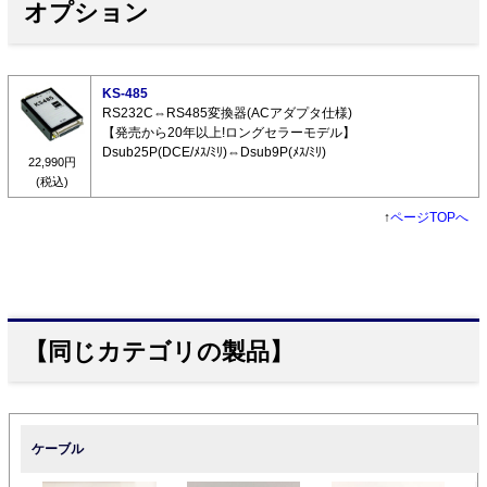
オプション
KS-485
RS232C⇔RS485変換器(ACアダプタ仕様)
【発売から20年以上!ロングセラーモデル】
Dsub25P(DCE/ﾒｽ/ﾐﾘ)⇔Dsub9P(ﾒｽ/ﾐﾘ)
22,990円
(税込)
↑
ページTOPへ
【同じカテゴリの製品】
ケーブル