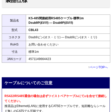
製品仕様
KS-485間接続用RS485ケーブル 標準1m
製品名
Dsub9P(ｵｽ/ﾐﾘ) ― Dsub9P(ｵｽ/ﾐﾘ)
型式
CBL43
コネクタ
Dsub9ピン(オス・ミリ) ― Dsub9ピン(オス・ミリ)
RoHS
お問い合わせください
寸法
標準1m
JANコード
4571149664423
↑
ページTOPへ
ケーブルについてのご注意
RS422/RS485通信の場合は必ずツイストペアケーブルにて±を合せて接続し
てください。
推奨品はEthernet(LAN)に使用するCAT5Eケーブルです。短距離ならシール
ド無しのCAT5でも可能です。