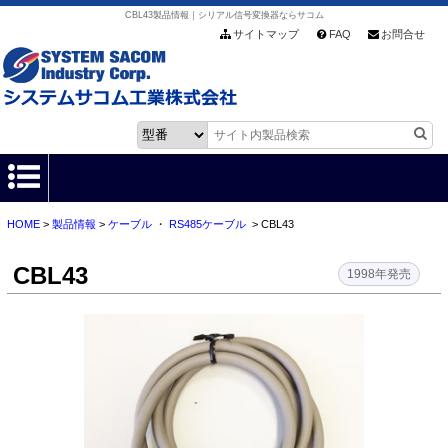
CBL43製品情報｜シリアル信号変換器ならサコム
サイトマップ
FAQ
お問合せ
HOME
>
製品情報
>
ケーブル
・
RS485ケーブル
> CBL43
HOME
CBL43
製品情報
1998年発売
各種ダウンロード
お客様サポート
会社情報