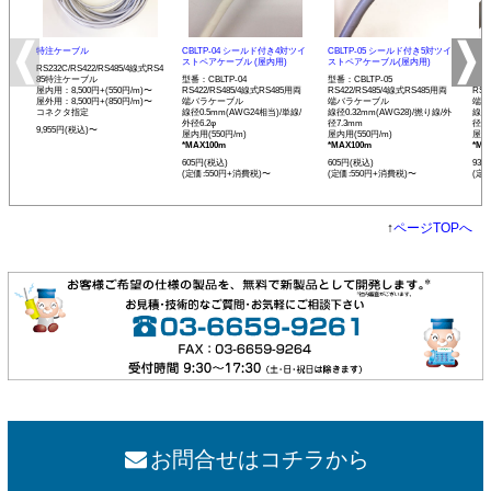
特注ケーブル
CBLTP-04 シールド付き4対ツイ
CBLTP-05 シールド付き5対ツイ
CB
ストペアケーブル (屋内用)
ストペアケーブル(屋内用)
イス
RS232C/RS422/RS485/4線式RS4
85特注ケーブル
型番：CBLTP-04
型番：CBLTP-05
型番：
屋内用：8,500円+(550円/m)〜
RS422/RS485/4線式RS485用両
RS422/RS485/4線式RS485用両
RS4
屋外用：8,500円+(850円/m)〜
端バラケーブル
端バラケーブル
端バ
コネクタ指定
線径0.5mm(AWG24相当)/単線/
線径0.32mm(AWG28)/撚り線/外
線径0
外径6.2φ
径7.3mm
径12
9,955円(税込)〜
屋内用(550円/m)
屋内用(550円/m)
屋内用
*MAX100m
*MAX100m
*MA
605円(税込)
605円(税込)
935
(定価:550円+消費税)〜
(定価:550円+消費税)〜
(定
↑
ページTOPへ
お問合せはコチラから