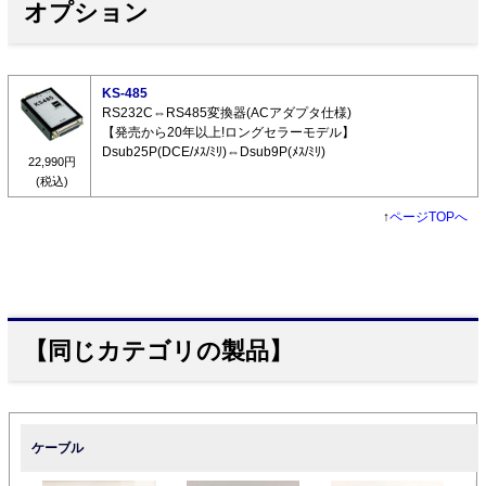
オプション
KS-485
RS232C⇔RS485変換器(ACアダプタ仕様)
【発売から20年以上!ロングセラーモデル】
Dsub25P(DCE/ﾒｽ/ﾐﾘ)⇔Dsub9P(ﾒｽ/ﾐﾘ)
22,990円
(税込)
↑
ページTOPへ
【同じカテゴリの製品】
ケーブル