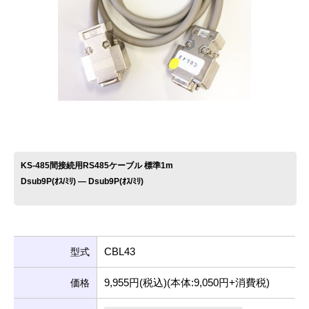
お問い合わせ
KS-485間接続用RS485ケーブル 標準1m
Dsub9P(ｵｽ/ﾐﾘ) ― Dsub9P(ｵｽ/ﾐﾘ)
CBL43
型式
9,955円(税込)(本体:9,050円+消費税)
価格