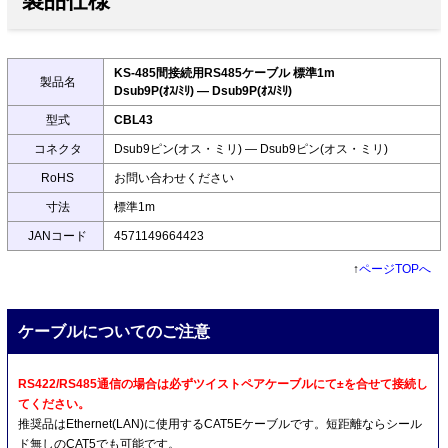
製品仕様
KS-485間接続用RS485ケーブル 標準1m
製品名
Dsub9P(ｵｽ/ﾐﾘ) ― Dsub9P(ｵｽ/ﾐﾘ)
型式
CBL43
コネクタ
Dsub9ピン(オス・ミリ) ― Dsub9ピン(オス・ミリ)
RoHS
お問い合わせください
寸法
標準1m
JANコード
4571149664423
↑
ページTOPへ
ケーブルについてのご注意
RS422/RS485通信の場合は必ずツイストペアケーブルにて±を合せて接続し
てください。
推奨品はEthernet(LAN)に使用するCAT5Eケーブルです。短距離ならシール
ド無しのCAT5でも可能です。