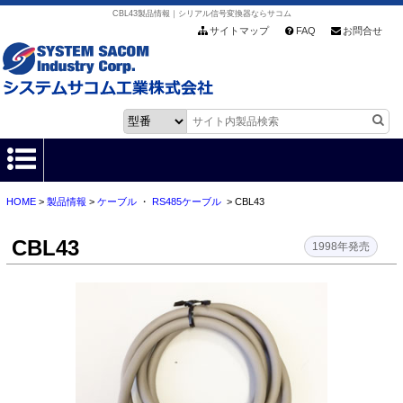
CBL43製品情報｜シリアル信号変換器ならサコム
サイトマップ
FAQ
お問合せ
HOME
>
製品情報
>
ケーブル
・
RS485ケーブル
> CBL43
HOME
CBL43
製品情報
1998年発売
各種ダウンロード
お客様サポート
会社情報