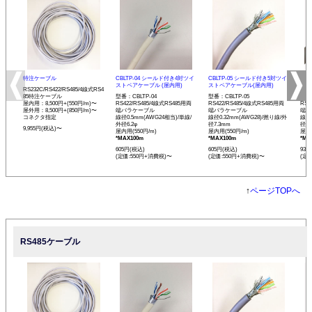
特注ケーブル
CBLTP-04 シールド付き4対ツイ
CBLTP-05 シールド付き5対ツイ
CB
ストペアケーブル (屋内用)
ストペアケーブル(屋内用)
イス
RS232C/RS422/RS485/4線式RS4
85特注ケーブル
型番：CBLTP-04
型番：CBLTP-05
型番：
屋内用：8,500円+(550円/m)〜
RS422/RS485/4線式RS485用両
RS422/RS485/4線式RS485用両
RS4
屋外用：8,500円+(850円/m)〜
端バラケーブル
端バラケーブル
端バ
コネクタ指定
線径0.5mm(AWG24相当)/単線/
線径0.32mm(AWG28)/撚り線/外
線径0
外径6.2φ
径7.3mm
径12
9,955円(税込)〜
屋内用(550円/m)
屋内用(550円/m)
屋内用
*MAX100m
*MAX100m
*MA
605円(税込)
605円(税込)
935
(定価:550円+消費税)〜
(定価:550円+消費税)〜
(定
↑
ページTOPへ
RS485ケーブル