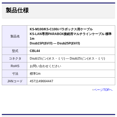
製品仕様
KS-M100/KS-C100/パラボックス用ケーブル
KS-LAN専用PARABOX接続用マルチラインケーブル 標準
製品名
1m
Dsub15P(ｵｽ/ﾐﾘ) ― Dsub25P(ｵｽ/ﾐﾘ)
型式
CBL44
コネクタ
Dsub15ピン(オス・ミリ) ― Dsub25ピン(オス・ミリ)
RoHS
お問い合わせください
寸法
標準1m
JANコード
4571149664447
↑
ページTOPへ