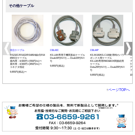
その他ケーブル
特注ケーブル
CBL43C
CBL44P
CBL
RS232C/RS422/RS485/4線式RS4
KS-LAN専用子機間直結ケーブル
KS-M100/KS-C100使用時のパラ
KS-
85特注ケーブル
Dsub15P(ｵｽ/ﾐﾘ) ― Dsub15P(ｵｽ/ﾐ
ボックス用ケーブル
ーブ
屋内用：8,500円+(550円/m)〜
ﾘ)
KS-LAN専用PARABOX間接続用
プリ
屋外用：8,500円+(850円/m)〜
ケーブル
ケー
9,955円(税込)
コネクタ指定
Dsbu25P(ｵｽ/ﾐﾘ) ― Dsub25P(ｵｽ/ﾐ
アン
ﾘ)
フェ
9,955円(税込)〜
9,955円(税込)
10,
↑
ページTOPへ