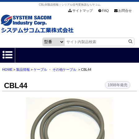
CBL44製品情報｜シリアル信号変換器ならサコム
サイトマップ
FAQ
お問合せ
HOME
>
製品情報
>
ケーブル
・
その他ケーブル
> CBL44
HOME
CBL44
製品情報
1998年発売
各種ダウンロード
お客様サポート
会社情報