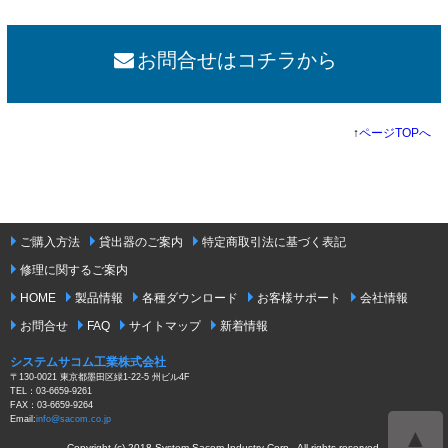
お問合せはコチラから
↑
ページTOPへ
ご購入方法
貸出器のご案内
特定商取引法に基づく表記
修理に関するご案内
HOME
製品情報
各種ダウンロード
お客様サポート
会社情報
お問合せ
FAQ
サイトマップ
新着情報
システムサコム工業株式会社
〒130-0021 東京都墨田区緑1-22-5 州ビル4F
TEL：03-6659-9261
FAX：03-6659-9264
Email:
info@sacom.co.jp
▲
Copyright (c) 2018 System Sacom Industry Corp . All rights reserved.