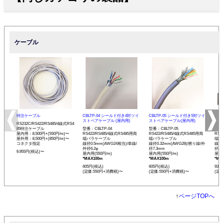
ケーブル
特注ケーブル
CBLTP-04 シールド付き4対ツイ
CBLTP-05 シールド付き5対ツイ
CB
ストペアケーブル (屋内用)
ストペアケーブル(屋内用)
イス
RS232C/RS422/RS485/4線式RS4
85特注ケーブル
型番：CBLTP-04
型番：CBLTP-05
型番：
屋内用：8,500円+(550円/m)〜
RS422/RS485/4線式RS485用両
RS422/RS485/4線式RS485用両
RS4
屋外用：8,500円+(850円/m)〜
端バラケーブル
端バラケーブル
端バ
コネクタ指定
線径0.5mm(AWG24相当)/単線/
線径0.32mm(AWG28)/撚り線/外
線径0
外径6.2φ
径7.3mm
径12
9,955円(税込)〜
屋内用(550円/m)
屋内用(550円/m)
屋内用
*MAX100m
*MAX100m
*MA
605円(税込)
605円(税込)
935
(定価:550円+消費税)〜
(定価:550円+消費税)〜
(定
↑
ページTOPへ