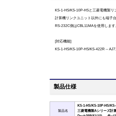
KS-1-HS/KS-10P-HSと三菱電機
計算機リンクユニット以外にも端子台
RS-232C側はCBL11MAを使用しま
[対応機能]
KS-1-HS/KS-10P-HS/KS-422R -- AJ
製品仕様
KS-1-HS/KS-10P-HS/
製品名
三菱電機製Aシリーズ計算
Dsub25P(ｵｽ/ﾐﾘ) ― 先パ