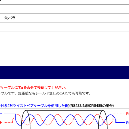
 ― 先パラ
トペアケーブルにて±を合せて接続してください。
T5Eケーブルです。短距離ならシールド無しのCAT5でも可能です。
ド付き4対ツイストペアケーブルを使用した例
](RS422/4線式RS485の場合)