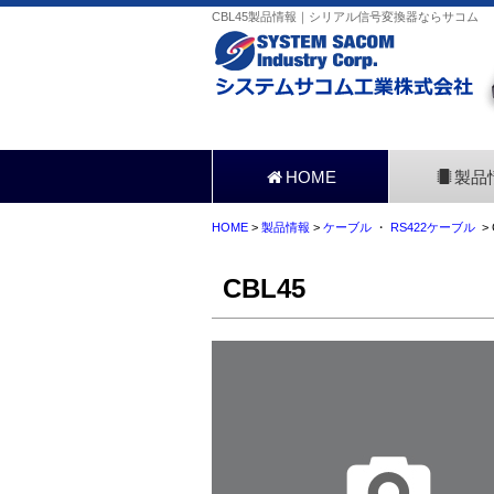
CBL45製品情報｜シリアル信号変換器ならサコム
HOME
製品
HOME
>
製品情報
>
ケーブル
・
RS422ケーブル
> 
CBL45