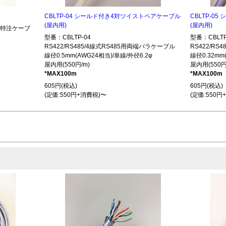
CBLTP-04 シールド付き4対ツイストペアケーブル
CBLTP-0
(屋内用)
(屋内用)
485特注ケーブ
型番：CBLTP-04
型番：CBLTP
RS422/RS485/4線式RS485用両端バラケーブル
RS422/R
線径0.5mm(AWG24相当)/単線/外径6.2φ
線径0.32mm
屋内用(550円/m)
屋内用(550円
*MAX100m
*MAX100m
605円(税込)
605円(税込)
(定価:550円+消費税)〜
(定価:550円