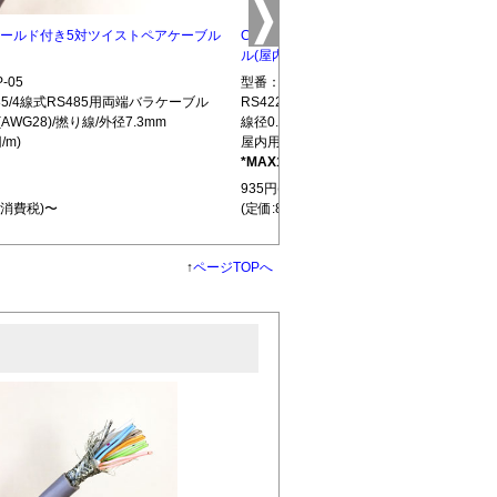
5 シールド付き5対ツイストペアケーブル
CBLTP-10 シールド付き10対ツイストペ
ル(屋内用)
-05
型番：CBLTP-10
S485/4線式RS485用両端バラケーブル
RS422/RS485/4線式RS485用両端バラ
(AWG28)/撚り線/外径7.3mm
線径0.32mm(AWG28)/撚り線/外径12.7mm
/m)
屋内用(850円/m)
*MAX100m
L439
935円(税込)
+消費税)〜
(定価:850円+消費税)〜
↑
ページTOPへ