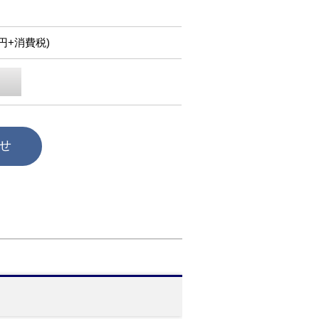
50円+消費税)
せ