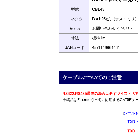
型式
CBL45
コネクタ
Dsub25ピン(オス・ミリ)
RoHS
お問い合わせください
寸法
標準1m
JANコード
4571149664461
ケーブルについてのご注意
RS422/RS485通信の場合は必ずツイス
推奨品はEthernet(LAN)に使用するCA
[
シール