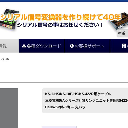
情報
各種ダウンロード
お客様サポート
CBL45
KS-1-HS/KS-10P-HS/KS-422R用ケーブル
三菱電機製Aシリーズ計算リンクユニット専用RS422
Dsub25P(ｵｽ/ﾐﾘ) ― 先パラ