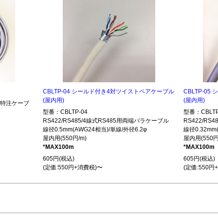
CBLTP-04 シールド付き4対ツイストペアケーブル
CBLTP-0
(屋内用)
(屋内用)
485特注ケーブ
型番：CBLTP-04
型番：CBLTP
RS422/RS485/4線式RS485用両端バラケーブル
RS422/R
線径0.5mm(AWG24相当)/単線/外径6.2φ
線径0.32mm
屋内用(550円/m)
屋内用(550円
*MAX100m
*MAX100m
605円(税込)
605円(税込)
(定価:550円+消費税)〜
(定価:550円