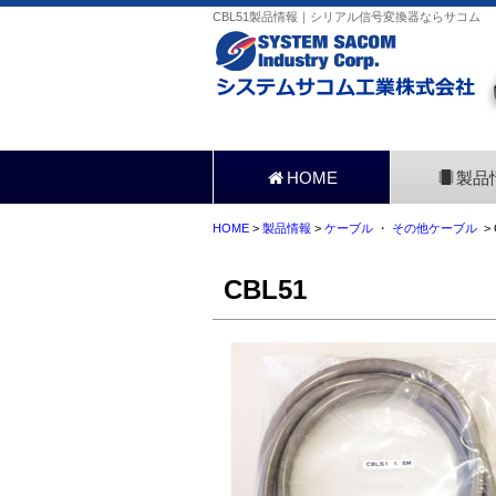
CBL51製品情報｜シリアル信号変換器ならサコム
HOME
製品
HOME
>
製品情報
>
ケーブル
・
その他ケーブル
> 
CBL51