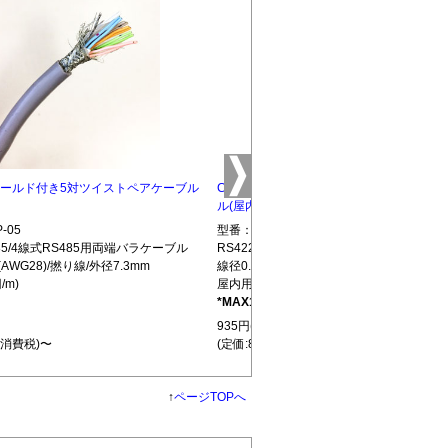
5 シールド付き5対ツイストペアケーブル
CBLTP-10 シールド付き10対ツイストペ
ル(屋内用)
-05
型番：CBLTP-10
S485/4線式RS485用両端バラケーブル
RS422/RS485/4線式RS485用両端バラ
(AWG28)/撚り線/外径7.3mm
線径0.32mm(AWG28)/撚り線/外径12.7mm
/m)
屋内用(850円/m)
*MAX100m
L439
935円(税込)
+消費税)〜
(定価:850円+消費税)〜
↑
ページTOPへ