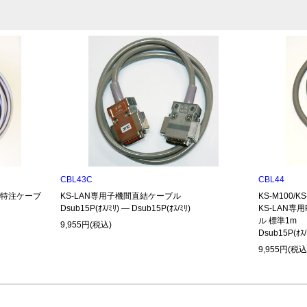
CBL43C
CBL44
485特注ケーブ
KS-LAN専用子機間直結ケーブル
KS-M100/
Dsub15P(ｵｽ/ﾐﾘ) ― Dsub15P(ｵｽ/ﾐﾘ)
KS-LAN専
ル 標準1m
9,955円(税込)
Dsub15P(ｵｽ/
9,955円(税込