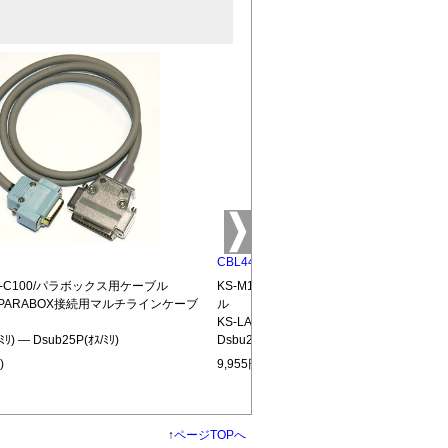
CBL44P
KS-C100/パラボックス用ケーブル
KS-M100/KS-C100使用時のパラボック
用PARABOX接続用マルチラインケーブ
ル
KS-LAN専用PARABOX間接続用ケーブル
ﾐﾘ) ― Dsub25P(ｵｽ/ﾐﾘ)
Dsbu25P(ｵｽ/ﾐﾘ) ― Dsub25P(ｵｽ/ﾐﾘ)
)
9,955円(税込)
↑
ページTOPへ