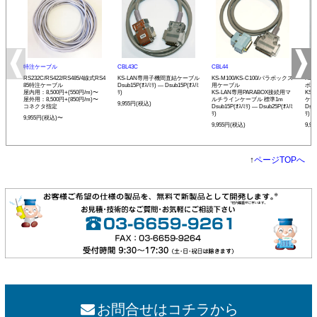
特注ケーブル
CBL43C
CBL44
CBL
RS232C/RS422/RS485/4線式RS4
KS-LAN専用子機間直結ケーブル
KS-M100/KS-C100/パラボックス
KS-
85特注ケーブル
Dsub15P(ｵｽ/ﾐﾘ) ― Dsub15P(ｵｽ/ﾐ
用ケーブル
ボッ
屋内用：8,500円+(550円/m)〜
ﾘ)
KS-LAN専用PARABOX接続用マ
KS
屋外用：8,500円+(850円/m)〜
ルチラインケーブル 標準1m
ケー
9,955円(税込)
コネクタ指定
Dsub15P(ｵｽ/ﾐﾘ) ― Dsub25P(ｵｽ/ﾐ
Dsbu
ﾘ)
ﾘ)
9,955円(税込)〜
9,955円(税込)
9,9
↑
ページTOPへ
お問合せはコチラから