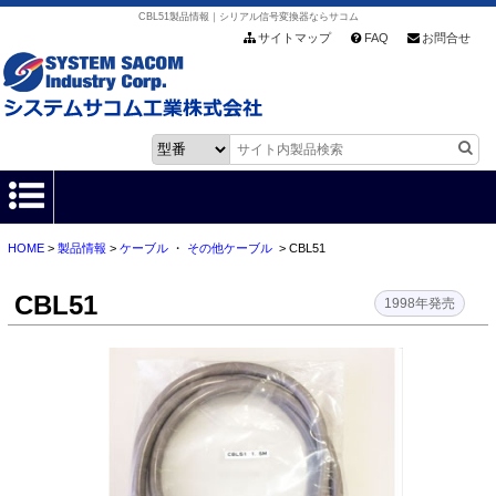
CBL51製品情報｜シリアル信号変換器ならサコム
サイトマップ
FAQ
お問合せ
HOME
>
製品情報
>
ケーブル
・
その他ケーブル
> CBL51
HOME
CBL51
製品情報
1998年発売
各種ダウンロード
お客様サポート
会社情報