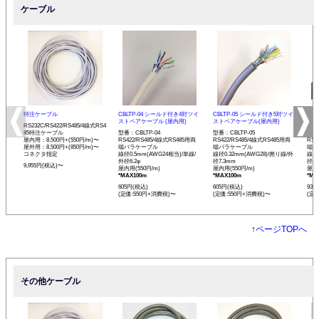
ケーブル
特注ケーブル
CBLTP-04 シールド付き4対ツイ
CBLTP-05 シールド付き5対ツイ
CB
ストペアケーブル (屋内用)
ストペアケーブル(屋内用)
イス
RS232C/RS422/RS485/4線式RS4
85特注ケーブル
型番：CBLTP-04
型番：CBLTP-05
型番：
屋内用：8,500円+(550円/m)〜
RS422/RS485/4線式RS485用両
RS422/RS485/4線式RS485用両
RS4
屋外用：8,500円+(850円/m)〜
端バラケーブル
端バラケーブル
端バ
コネクタ指定
線径0.5mm(AWG24相当)/単線/
線径0.32mm(AWG28)/撚り線/外
線径0
外径6.2φ
径7.3mm
径12
9,955円(税込)〜
屋内用(550円/m)
屋内用(550円/m)
屋内用
*MAX100m
*MAX100m
*MA
605円(税込)
605円(税込)
935
(定価:550円+消費税)〜
(定価:550円+消費税)〜
(定
↑
ページTOPへ
その他ケーブル