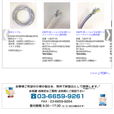
特注ケーブル
CBLTP-04 シールド付き4対ツイ
CBLTP-05 シールド付き5対ツイ
CB
ストペアケーブル (屋内用)
ストペアケーブル(屋内用)
イス
RS232C/RS422/RS485/4線式RS4
85特注ケーブル
型番：CBLTP-04
型番：CBLTP-05
型番：
屋内用：8,500円+(550円/m)〜
RS422/RS485/4線式RS485用両
RS422/RS485/4線式RS485用両
RS4
屋外用：8,500円+(850円/m)〜
端バラケーブル
端バラケーブル
端バ
コネクタ指定
線径0.5mm(AWG24相当)/単線/
線径0.32mm(AWG28)/撚り線/外
線径0
外径6.2φ
径7.3mm
径12
9,955円(税込)〜
屋内用(550円/m)
屋内用(550円/m)
屋内用
*MAX100m
*MAX100m
*MA
605円(税込)
605円(税込)
935
(定価:550円+消費税)〜
(定価:550円+消費税)〜
(定
↑
ページTOPへ