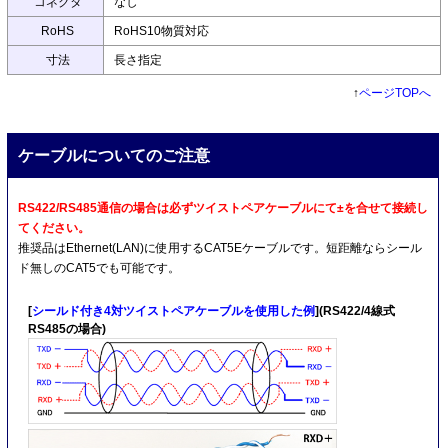
コネクタ
なし
RoHS
RoHS10物質対応
寸法
長さ指定
↑
ページTOPへ
ケーブルについてのご注意
RS422/RS485通信の場合は必ずツイストペアケーブルにて±を合せて接続し
てください。
推奨品はEthernet(LAN)に使用するCAT5Eケーブルです。短距離ならシール
ド無しのCAT5でも可能です。
[
シールド付き4対ツイストペアケーブルを使用した例
](RS422/4線式
RS485の場合)