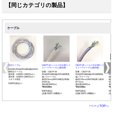
【同じカテゴリの製品】
ケーブル
特注ケーブル
CBLTP-04 シールド付き4対ツイ
CBLTP-05 シールド付き5対ツイ
CB
ストペアケーブル (屋内用)
ストペアケーブル(屋内用)
イス
RS232C/RS422/RS485/4線式RS4
85特注ケーブル
型番：CBLTP-04
型番：CBLTP-05
型番：
屋内用：8,500円+(550円/m)〜
RS422/RS485/4線式RS485用両
RS422/RS485/4線式RS485用両
RS4
屋外用：8,500円+(850円/m)〜
端バラケーブル
端バラケーブル
端バ
コネクタ指定
線径0.5mm(AWG24相当)/単線/
線径0.32mm(AWG28)/撚り線/外
線径0
外径6.2φ
径7.3mm
径12
9,955円(税込)〜
屋内用(550円/m)
屋内用(550円/m)
屋内用
*MAX100m
*MAX100m
*MA
605円(税込)
605円(税込)
935
(定価:550円+消費税)〜
(定価:550円+消費税)〜
(定
↑
ページTOPへ