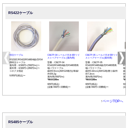
RS422ケーブル
特注ケーブル
CBLTP-04 シールド付き4対ツイ
CBLTP-05 シールド付き5対ツイ
CB
ストペアケーブル (屋内用)
ストペアケーブル(屋内用)
イス
RS232C/RS422/RS485/4線式RS4
85特注ケーブル
型番：CBLTP-04
型番：CBLTP-05
型番：
屋内用：8,500円+(550円/m)〜
RS422/RS485/4線式RS485用両
RS422/RS485/4線式RS485用両
RS4
屋外用：8,500円+(850円/m)〜
端バラケーブル
端バラケーブル
端バ
コネクタ指定
線径0.5mm(AWG24相当)/単線/
線径0.32mm(AWG28)/撚り線/外
線径0
外径6.2φ
径7.3mm
径12
9,955円(税込)〜
屋内用(550円/m)
屋内用(550円/m)
屋内用
*MAX100m
*MAX100m
*MA
605円(税込)
605円(税込)
935
(定価:550円+消費税)〜
(定価:550円+消費税)〜
(定
↑
ページTOPへ
RS485ケーブル