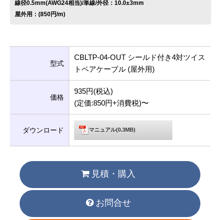
線径0.5mm(AWG24相当)/単線/外径：10.0±3mm
屋外用：(850円/m)
CBLTP-04-OUT シールド付き4対ツイス
型式
トペアケーブル (屋外用)
935円(税込)
価格
(定価:850円+消費税)〜
ダウンロード
マニュアル(0.3MB)
見積・購入
お問合せ