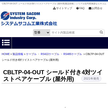
CBLTP-04-OUT シールド付き4対ツイストペアケーブル (屋外用)製品情報｜シリアル信号変換器ならサコム
サイトマップ
FAQ
お問合せ
HOME
>
製品情報
>
ケーブル
・
RS422ケーブル
・
RS485ケーブル
> CBLTP-04-OUT
HOME
シールド付き4対ツイストペアケーブル (屋外用)
製品情報
CBLTP-04-OUT シールド付き4対ツイ
ストペアケーブル (屋外用)
各種ダウンロード
2021年発売
お客様サポート
会社情報