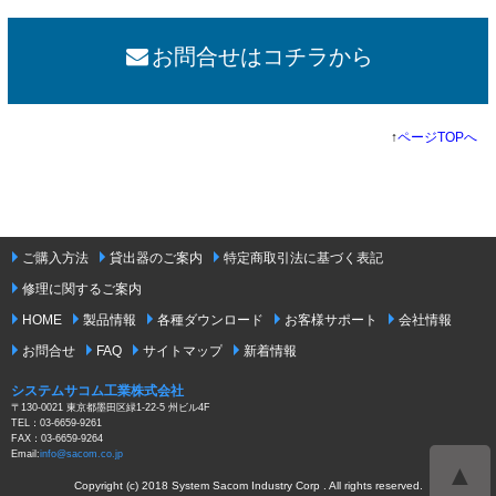
お問合せはコチラから
↑
ページTOPへ
ご購入方法
貸出器のご案内
特定商取引法に基づく表記
修理に関するご案内
HOME
製品情報
各種ダウンロード
お客様サポート
会社情報
お問合せ
FAQ
サイトマップ
新着情報
システムサコム工業株式会社
〒130-0021 東京都墨田区緑1-22-5 州ビル4F
TEL：03-6659-9261
FAX：03-6659-9264
Email:
info@sacom.co.jp
▲
Copyright (c) 2018 System Sacom Industry Corp . All rights reserved.