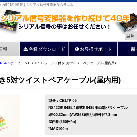
ル(屋内用)製品情報｜シリアル信号変換器ならサコム
情報
各種ダウンロード
お客様サポート
RS485ケーブル
> CBLTP-05 シールド付き5対ツイストペアケーブル(屋内用)
ド付き5対ツイストペアケーブル(屋内用)
型番：CBLTP-05
RS422/RS485/4線式RS485用両端バラケーブル
線径0.32mm(AWG28)/撚り線/外径7.3mm
屋内用(550円/m)
*MAX100m