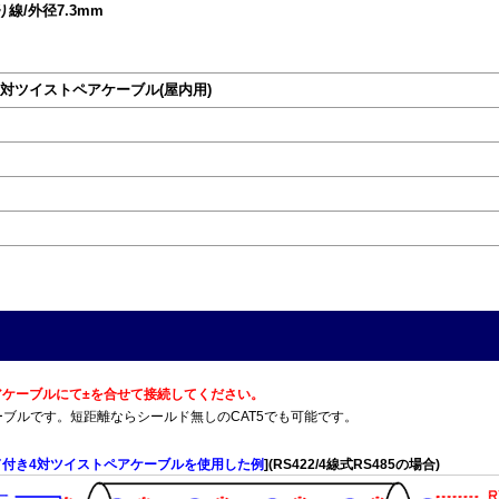
撚り線/外径7.3mm
き5対ツイストペアケーブル(屋内用)
トペアケーブルにて±を合せて接続してください。
T5Eケーブルです。短距離ならシールド無しのCAT5でも可能です。
ド付き4対ツイストペアケーブルを使用した例
](RS422/4線式RS485の場合)