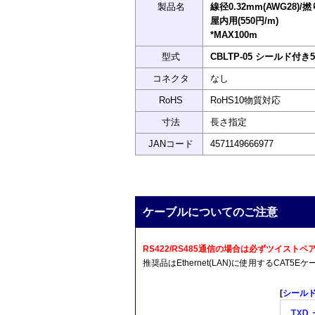
製品名
線径0.32mm(AWG28)/
屋内用(550円/m)
*MAX100m
型式
CBLTP-05 シールド付
コネクタ
なし
RoHS
RoHS10物質対応
寸法
長さ指定
JANコード
4571149666977
ケーブルについてのご注意
RS422/RS485通信の場合は必ずツイス
推奨品はEthernet(LAN)に使用するCA
[
シール