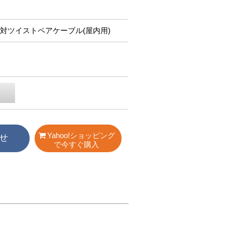
付き5対ツイストペアケーブル(屋内用)
Yahoo!ショッピング
せ
で今すぐ購入