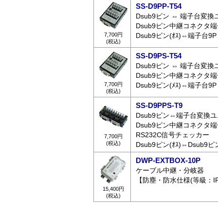
SS-D9PP-T54
Dsub9ピン ⇔ 端子台変
Dsub9ピン中継コネクタ
7,700円
Dsub9ピン(ｵｽ)⇔端子台9P
(税込)
SS-D9PS-T54
Dsub9ピン ⇔ 端子台変
Dsub9ピン中継コネクタ
7,700円
Dsub9ピン(ﾒｽ)⇔端子台9P
(税込)
SS-D9PPS-T9
Dsub9ピン⇔端子台変換
Dsub9ピン中継コネクタ
RS232C信号チェッカー
7,700円
(税込)
Dsub9ピン(ｵｽ)⇔Dsub9
DWP-EXTBOX-10P
ケーブル中継・分岐器
【防塵・防水仕様(等級：IP
15,400円
(税込)