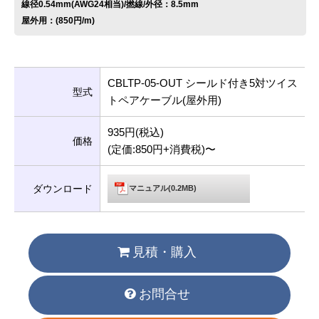
線径0.54mm(AWG24相当)/撚線/外径：8.5mm
屋外用：(850円/m)
CBLTP-05-OUT シールド付き5対ツイス
型式
トペアケーブル(屋外用)
935円(税込)
価格
(定価:850円+消費税)〜
ダウンロード
マニュアル(0.2MB)
見積・購入
お問合せ