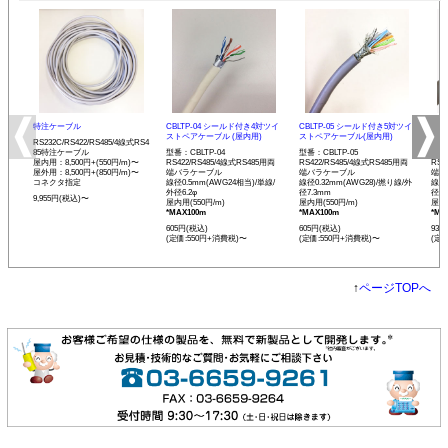
特注ケーブル
CBLTP-04 シールド付き4対ツイ
CBLTP-05 シールド付き5対ツイ
CB
ストペアケーブル (屋内用)
ストペアケーブル(屋内用)
イス
RS232C/RS422/RS485/4線式RS4
85特注ケーブル
型番：CBLTP-04
型番：CBLTP-05
型番：
屋内用：8,500円+(550円/m)〜
RS422/RS485/4線式RS485用両
RS422/RS485/4線式RS485用両
RS4
屋外用：8,500円+(850円/m)〜
端バラケーブル
端バラケーブル
端バ
コネクタ指定
線径0.5mm(AWG24相当)/単線/
線径0.32mm(AWG28)/撚り線/外
線径0
外径6.2φ
径7.3mm
径12
9,955円(税込)〜
屋内用(550円/m)
屋内用(550円/m)
屋内用
*MAX100m
*MAX100m
*MA
605円(税込)
605円(税込)
935
(定価:550円+消費税)〜
(定価:550円+消費税)〜
(定
↑
ページTOPへ