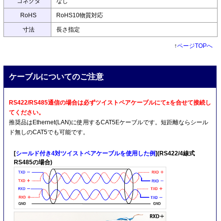
コネクタ
なし
RoHS
RoHS10物質対応
寸法
長さ指定
↑
ページTOPへ
ケーブルについてのご注意
RS422/RS485通信の場合は必ずツイストペアケーブルにて±を合せて接続し
てください。
推奨品はEthernet(LAN)に使用するCAT5Eケーブルです。短距離ならシール
ド無しのCAT5でも可能です。
[
シールド付き4対ツイストペアケーブルを使用した例
](RS422/4線式
RS485の場合)