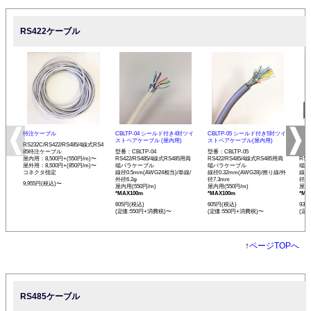
RS422ケーブル
特注ケーブル
CBLTP-04 シールド付き4対ツイ
CBLTP-05 シールド付き5対ツイ
CB
ストペアケーブル (屋内用)
ストペアケーブル(屋内用)
イス
RS232C/RS422/RS485/4線式RS4
85特注ケーブル
型番：CBLTP-04
型番：CBLTP-05
型番：
屋内用：8,500円+(550円/m)〜
RS422/RS485/4線式RS485用両
RS422/RS485/4線式RS485用両
RS4
屋外用：8,500円+(850円/m)〜
端バラケーブル
端バラケーブル
端バ
コネクタ指定
線径0.5mm(AWG24相当)/単線/
線径0.32mm(AWG28)/撚り線/外
線径0
外径6.2φ
径7.3mm
径12
9,955円(税込)〜
屋内用(550円/m)
屋内用(550円/m)
屋内用
*MAX100m
*MAX100m
*MA
605円(税込)
605円(税込)
935
(定価:550円+消費税)〜
(定価:550円+消費税)〜
(定
↑
ページTOPへ
RS485ケーブル