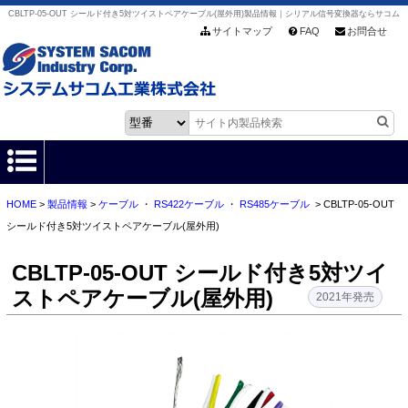
CBLTP-05-OUT シールド付き5対ツイストペアケーブル(屋外用)製品情報｜シリアル信号変換器ならサコム
サイトマップ
FAQ
お問合せ
HOME
>
製品情報
>
ケーブル
・
RS422ケーブル
・
RS485ケーブル
> CBLTP-05-OUT
HOME
シールド付き5対ツイストペアケーブル(屋外用)
製品情報
CBLTP-05-OUT シールド付き5対ツイ
ストペアケーブル(屋外用)
各種ダウンロード
2021年発売
お客様サポート
会社情報