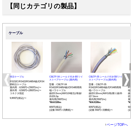
【同じカテゴリの製品】
ケーブル
特注ケーブル
CBLTP-04 シールド付き4対ツイ
CBLTP-05 シールド付き5対ツイ
CB
ストペアケーブル (屋内用)
ストペアケーブル(屋内用)
イス
RS232C/RS422/RS485/4線式RS4
85特注ケーブル
型番：CBLTP-04
型番：CBLTP-05
型番：
屋内用：8,500円+(550円/m)〜
RS422/RS485/4線式RS485用両
RS422/RS485/4線式RS485用両
RS4
屋外用：8,500円+(850円/m)〜
端バラケーブル
端バラケーブル
端バ
コネクタ指定
線径0.5mm(AWG24相当)/単線/
線径0.32mm(AWG28)/撚り線/外
線径0
外径6.2φ
径7.3mm
径12
9,955円(税込)〜
屋内用(550円/m)
屋内用(550円/m)
屋内用
*MAX100m
*MAX100m
*MA
605円(税込)
605円(税込)
935
(定価:550円+消費税)〜
(定価:550円+消費税)〜
(定
↑
ページTOPへ