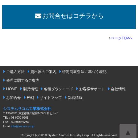
お問合せはコチラから
↑
ページTOPへ
ご購入方法
貸出器のご案内
特定商取引法に基づく表記
修理に関するご案内
HOME
製品情報
各種ダウンロード
お客様サポート
会社情報
お問合せ
FAQ
サイトマップ
新着情報
システムサコム工業株式会社
〒130-0021 東京都墨田区緑1-22-5 州ビル4F
TEL：03-6659-9261
FAX：03-6659-9264
Email:
info@sacom.co.jp
▲
Copyright (c) 2018 System Sacom Industry Corp . All rights reserved.