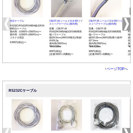
特注ケーブル
CBLTP-04 シールド付き4対ツイ
CBLTP-05 シールド付き5対ツイ
CB
ストペアケーブル (屋内用)
ストペアケーブル(屋内用)
イス
RS232C/RS422/RS485/4線式RS4
85特注ケーブル
型番：CBLTP-04
型番：CBLTP-05
型番：
屋内用：8,500円+(550円/m)〜
RS422/RS485/4線式RS485用両
RS422/RS485/4線式RS485用両
RS4
屋外用：8,500円+(850円/m)〜
端バラケーブル
端バラケーブル
端バ
コネクタ指定
線径0.5mm(AWG24相当)/単線/
線径0.32mm(AWG28)/撚り線/外
線径0
外径6.2φ
径7.3mm
径12
9,955円(税込)〜
屋内用(550円/m)
屋内用(550円/m)
屋内用
*MAX100m
*MAX100m
*MA
605円(税込)
605円(税込)
935
(定価:550円+消費税)〜
(定価:550円+消費税)〜
(定
↑
ページTOPへ
RS232Cケーブル