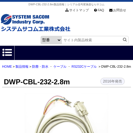
DWP-CBL-232-2.8m製品情報｜シリアル信号変換器ならサコム
サイトマップ
FAQ
お問合せ
HOME
>
製品情報
>
防塵・防水
・
ケーブル
・
RS232Cケーブル
> DWP-CBL-232-2.8m
HOME
DWP-CBL-232-2.8m
製品情報
2016年発売
各種ダウンロード
お客様サポート
会社情報