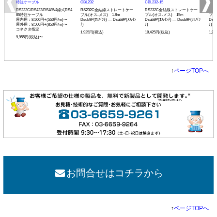
特注ケーブル
CBL232
CBL232-15
CBL
RS232C/RS422/RS485/4線式RS4
RS232C全結線ストレートケー
RS232C全結線ストレートケー
RS
85特注ケーブル
ブル(オス-メス) 1.8m
ブル(オス-メス) 15m
ブル
屋内用：8,500円+(550円/m)〜
Dsub9P(ｵｽ/ｲﾝﾁ) ― Dsub9P(ﾒｽ/ｲﾝ
Dsub9P(ｵｽ/ｲﾝﾁ) ― Dsub9P(ﾒｽ/ｲﾝ
Dsub
屋外用：8,500円+(850円/m)〜
ﾁ)
ﾁ)
ﾁ)
コネクタ指定
1,925円(税込)
18,425円(税込)
1,9
9,955円(税込)〜
↑
ページTOPへ
お問合せはコチラから
↑
ページTOPへ