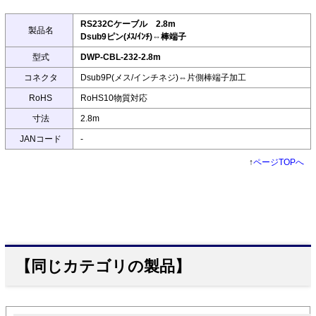
RS232Cケーブル 2.8m
製品名
Dsub9ピン(ﾒｽ/ｲﾝﾁ)⇔棒端子
型式
DWP-CBL-232-2.8m
コネクタ
Dsub9P(メス/インチネジ)⇔片側棒端子加工
RoHS
RoHS10物質対応
寸法
2.8m
JANコード
-
↑
ページTOPへ
【同じカテゴリの製品】