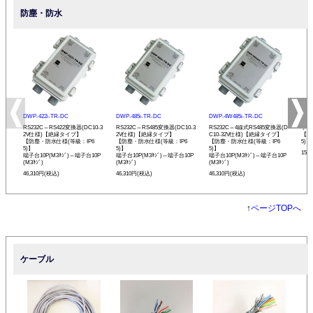
防塵・防水
DWP-422i-TR-DC
DWP-485i-TR-DC
DWP-4W485i-TR-DC
DWP
RS232C⇔RS422変換器(DC10-3
RS232C⇔RS485変換器(DC10-3
RS232C⇔4線式RS485変換器(D
ケー
2V仕様)【絶縁タイプ】
2V仕様)【絶縁タイプ】
C10-32V仕様)【絶縁タイプ】
【防
【防塵・防水仕様(等級：IP6
【防塵・防水仕様(等級：IP6
【防塵・防水仕様(等級：IP6
5)】
5)】
5)】
5)】
15,
端子台10P(M3ﾈｼﾞ)⇔端子台10P
端子台10P(M3ﾈｼﾞ)⇔端子台10P
端子台10P(M3ﾈｼﾞ)⇔端子台10P
(M3ﾈｼﾞ)
(M3ﾈｼﾞ)
(M3ﾈｼﾞ)
46,310円(税込)
46,310円(税込)
46,310円(税込)
↑
ページTOPへ
ケーブル