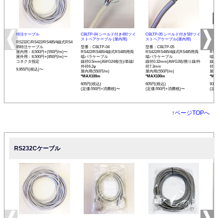
特注ケーブル
CBLTP-04 シールド付き4対ツイ
CBLTP-05 シールド付き5対ツイ
CB
ストペアケーブル (屋内用)
ストペアケーブル(屋内用)
イス
RS232C/RS422/RS485/4線式RS4
85特注ケーブル
型番：CBLTP-04
型番：CBLTP-05
型番：
屋内用：8,500円+(550円/m)〜
RS422/RS485/4線式RS485用両
RS422/RS485/4線式RS485用両
RS4
屋外用：8,500円+(850円/m)〜
端バラケーブル
端バラケーブル
端バ
コネクタ指定
線径0.5mm(AWG24相当)/単線/
線径0.32mm(AWG28)/撚り線/外
線径0
外径6.2φ
径7.3mm
径12
9,955円(税込)〜
屋内用(550円/m)
屋内用(550円/m)
屋内用
*MAX100m
*MAX100m
*MA
605円(税込)
605円(税込)
935
(定価:550円+消費税)〜
(定価:550円+消費税)〜
(定
↑
ページTOPへ
RS232Cケーブル