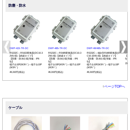
防塵・防水
DWP-422i-TR-DC
DWP-485i-TR-DC
DWP-4W485i-TR-DC
DWP
RS232C⇔RS422変換器(DC10-3
RS232C⇔RS485変換器(DC10-3
RS232C⇔4線式RS485変換器(D
ケー
2V仕様)【絶縁タイプ】
2V仕様)【絶縁タイプ】
C10-32V仕様)【絶縁タイプ】
【防
【防塵・防水仕様(等級：IP6
【防塵・防水仕様(等級：IP6
【防塵・防水仕様(等級：IP6
5)】
5)】
5)】
5)】
15,
端子台10P(M3ﾈｼﾞ)⇔端子台10P
端子台10P(M3ﾈｼﾞ)⇔端子台10P
端子台10P(M3ﾈｼﾞ)⇔端子台10P
(M3ﾈｼﾞ)
(M3ﾈｼﾞ)
(M3ﾈｼﾞ)
46,310円(税込)
46,310円(税込)
46,310円(税込)
↑
ページTOPへ
ケーブル