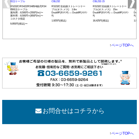
特注ケーブル
CBL232
CBL232-15
CBL
RS232C/RS422/RS485/4線式RS4
RS232C全結線ストレートケー
RS232C全結線ストレートケー
RS
85特注ケーブル
ブル(オス-メス) 1.8m
ブル(オス-メス) 15m
ブル
屋内用：8,500円+(550円/m)〜
Dsub9P(ｵｽ/ｲﾝﾁ) ― Dsub9P(ﾒｽ/ｲﾝ
Dsub9P(ｵｽ/ｲﾝﾁ) ― Dsub9P(ﾒｽ/ｲﾝ
Dsub
屋外用：8,500円+(850円/m)〜
ﾁ)
ﾁ)
ﾁ)
コネクタ指定
1,925円(税込)
18,425円(税込)
1,9
9,955円(税込)〜
↑
ページTOPへ
お問合せはコチラから
↑
ページTOPへ