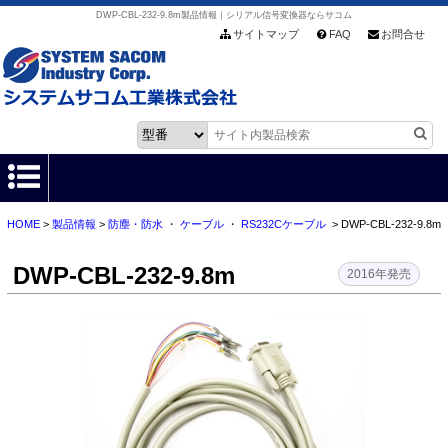
DWP-CBL-232-9.8m製品情報｜シリアル信号変換器ならサコム
サイトマップ
FAQ
お問合せ
HOME
>
製品情報
>
防塵・防水
・
ケーブル
・
RS232Cケーブル
> DWP-CBL-232-9.8m
HOME
DWP-CBL-232-9.8m
製品情報
2016年発売
各種ダウンロード
お客様サポート
会社情報