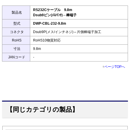
RS232Cケーブル 9.8m
製品名
Dsub9ピン(ﾒｽ/ｲﾝﾁ)⇔棒端子
型式
DWP-CBL-232-9.8m
コネクタ
Dsub9P(メス/インチネジ)⇔片側棒端子加工
RoHS
RoHS10物質対応
寸法
9.8m
JANコード
-
↑
ページTOPへ
【同じカテゴリの製品】