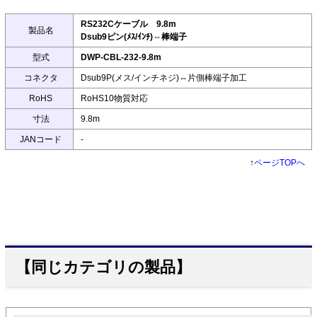
RS232Cケーブル 9.8m
製品名
Dsub9ピン(ﾒｽ/ｲﾝﾁ)⇔棒端子
型式
DWP-CBL-232-9.8m
コネクタ
Dsub9P(メス/インチネジ)⇔片側棒端子加工
RoHS
RoHS10物質対応
寸法
9.8m
JANコード
-
↑
ページTOPへ
【同じカテゴリの製品】