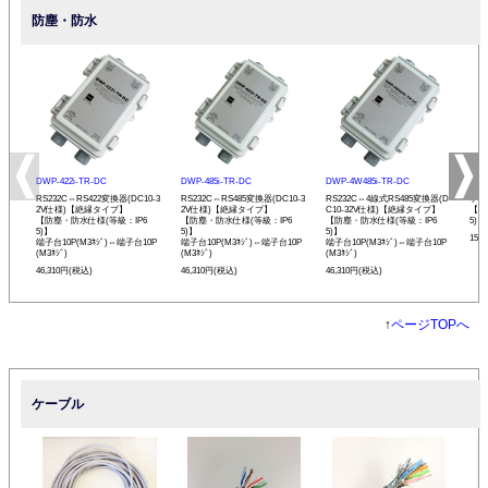
防塵・防水
DWP-422i-TR-DC
DWP-485i-TR-DC
DWP-4W485i-TR-DC
DWP
RS232C⇔RS422変換器(DC10-3
RS232C⇔RS485変換器(DC10-3
RS232C⇔4線式RS485変換器(D
ケー
2V仕様)【絶縁タイプ】
2V仕様)【絶縁タイプ】
C10-32V仕様)【絶縁タイプ】
【防
【防塵・防水仕様(等級：IP6
【防塵・防水仕様(等級：IP6
【防塵・防水仕様(等級：IP6
5)】
5)】
5)】
5)】
15,
端子台10P(M3ﾈｼﾞ)⇔端子台10P
端子台10P(M3ﾈｼﾞ)⇔端子台10P
端子台10P(M3ﾈｼﾞ)⇔端子台10P
(M3ﾈｼﾞ)
(M3ﾈｼﾞ)
(M3ﾈｼﾞ)
46,310円(税込)
46,310円(税込)
46,310円(税込)
↑
ページTOPへ
ケーブル