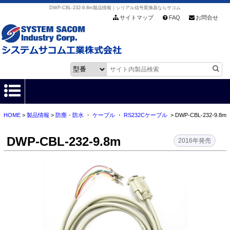
DWP-CBL-232-9.8m製品情報｜シリアル信号変換器ならサコム
サイトマップ
FAQ
お問合せ
HOME
>
製品情報
>
防塵・防水
・
ケーブル
・
RS232Cケーブル
> DWP-CBL-232-9.8m
HOME
DWP-CBL-232-9.8m
製品情報
2016年発売
各種ダウンロード
お客様サポート
会社情報