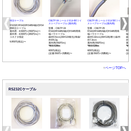
特注ケーブル
CBLTP-04 シールド付き4対ツイ
CBLTP-05 シールド付き5対ツイ
CB
ストペアケーブル (屋内用)
ストペアケーブル(屋内用)
イス
RS232C/RS422/RS485/4線式RS4
85特注ケーブル
型番：CBLTP-04
型番：CBLTP-05
型番：
屋内用：8,500円+(550円/m)〜
RS422/RS485/4線式RS485用両
RS422/RS485/4線式RS485用両
RS4
屋外用：8,500円+(850円/m)〜
端バラケーブル
端バラケーブル
端バ
コネクタ指定
線径0.5mm(AWG24相当)/単線/
線径0.32mm(AWG28)/撚り線/外
線径0
外径6.2φ
径7.3mm
径12
9,955円(税込)〜
屋内用(550円/m)
屋内用(550円/m)
屋内用
*MAX100m
*MAX100m
*MA
605円(税込)
605円(税込)
935
(定価:550円+消費税)〜
(定価:550円+消費税)〜
(定
↑
ページTOPへ
RS232Cケーブル