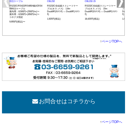
特注ケーブル
CBL232
CBL232-15
CBL
RS232C/RS422/RS485/4線式RS4
RS232C全結線ストレートケー
RS232C全結線ストレートケー
RS
85特注ケーブル
ブル(オス-メス) 1.8m
ブル(オス-メス) 15m
ブル
屋内用：8,500円+(550円/m)〜
Dsub9P(ｵｽ/ｲﾝﾁ) ― Dsub9P(ﾒｽ/ｲﾝ
Dsub9P(ｵｽ/ｲﾝﾁ) ― Dsub9P(ﾒｽ/ｲﾝ
Dsub
屋外用：8,500円+(850円/m)〜
ﾁ)
ﾁ)
ﾁ)
コネクタ指定
1,925円(税込)
18,425円(税込)
1,9
9,955円(税込)〜
↑
ページTOPへ
お問合せはコチラから
↑
ページTOPへ