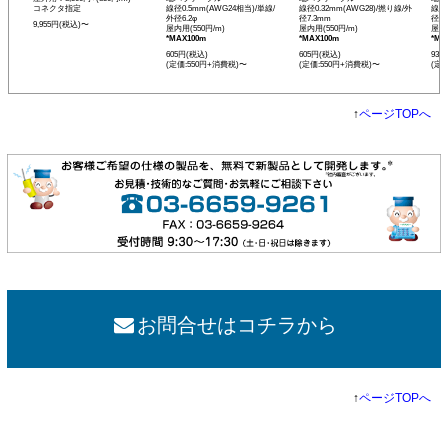
コネクタ指定
線径0.5mm(AWG24相当)/単線/
線径0.32mm(AWG28)/撚り線/外
線径0
外径6.2φ
径7.3mm
径12
9,955円(税込)〜
屋内用(550円/m)
屋内用(550円/m)
屋内用
*MAX100m
*MAX100m
*MA
605円(税込)
605円(税込)
935
(定価:550円+消費税)〜
(定価:550円+消費税)〜
(定
↑
ページTOPへ
お問合せはコチラから
↑
ページTOPへ