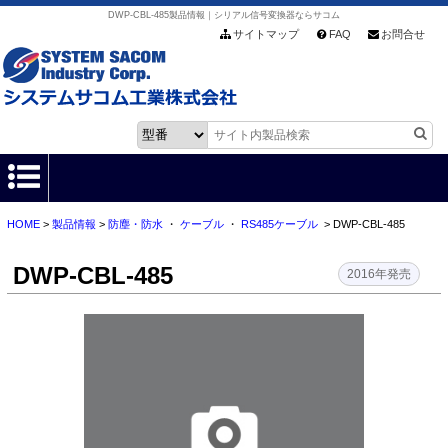
DWP-CBL-485製品情報｜シリアル信号変換器ならサコム
サイトマップ
FAQ
お問合せ
HOME
>
製品情報
>
防塵・防水
・
ケーブル
・
RS485ケーブル
> DWP-CBL-485
HOME
DWP-CBL-485
製品情報
2016年発売
各種ダウンロード
お客様サポート
会社情報