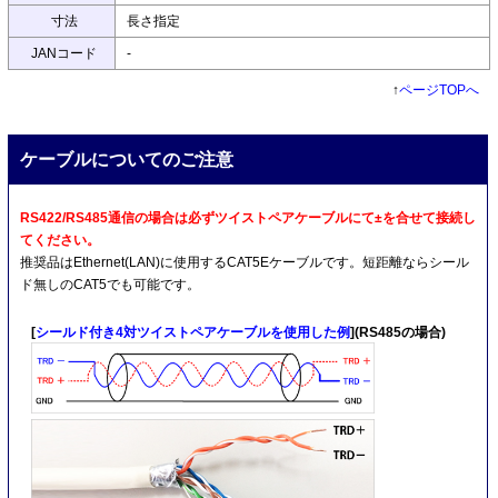
寸法
長さ指定
JANコード
-
↑
ページTOPへ
ケーブルについてのご注意
RS422/RS485通信の場合は必ずツイストペアケーブルにて±を合せて接続し
てください。
推奨品はEthernet(LAN)に使用するCAT5Eケーブルです。短距離ならシール
ド無しのCAT5でも可能です。
[
シールド付き4対ツイストペアケーブルを使用した例
](RS485の場合)