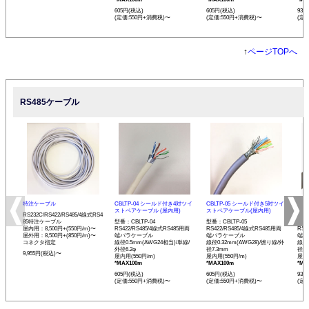
605円(税込)
605円(税込)
935
(定価:550円+消費税)〜
(定価:550円+消費税)〜
(定
↑
ページTOPへ
RS485ケーブル
特注ケーブル
CBLTP-04 シールド付き4対ツイ
CBLTP-05 シールド付き5対ツイ
CB
ストペアケーブル (屋内用)
ストペアケーブル(屋内用)
イス
RS232C/RS422/RS485/4線式RS4
85特注ケーブル
型番：CBLTP-04
型番：CBLTP-05
型番：
屋内用：8,500円+(550円/m)〜
RS422/RS485/4線式RS485用両
RS422/RS485/4線式RS485用両
RS4
屋外用：8,500円+(850円/m)〜
端バラケーブル
端バラケーブル
端バ
コネクタ指定
線径0.5mm(AWG24相当)/単線/
線径0.32mm(AWG28)/撚り線/外
線径0
外径6.2φ
径7.3mm
径12
9,955円(税込)〜
屋内用(550円/m)
屋内用(550円/m)
屋内用
*MAX100m
*MAX100m
*MA
605円(税込)
605円(税込)
935
(定価:550円+消費税)〜
(定価:550円+消費税)〜
(定