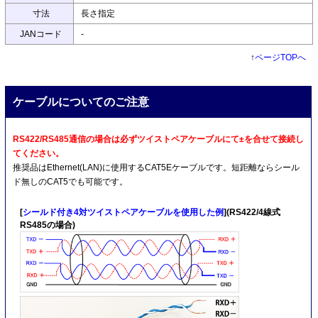
寸法
長さ指定
JANコード
-
↑
ページTOPへ
ケーブルについてのご注意
RS422/RS485通信の場合は必ずツイストペアケーブルにて±を合せて接続し
てください。
推奨品はEthernet(LAN)に使用するCAT5Eケーブルです。短距離ならシール
ド無しのCAT5でも可能です。
[
シールド付き4対ツイストペアケーブルを使用した例
](RS422/4線式
RS485の場合)