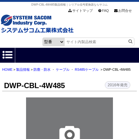
DWP-CBL-4W485製品情報｜シリアル信号変換器ならサコム
サイトマップ
FAQ
お問合せ
HOME
>
製品情報
>
防塵・防水
・
ケーブル
・
RS485ケーブル
> DWP-CBL-4W485
HOME
DWP-CBL-4W485
製品情報
2016年発売
各種ダウンロード
お客様サポート
会社情報