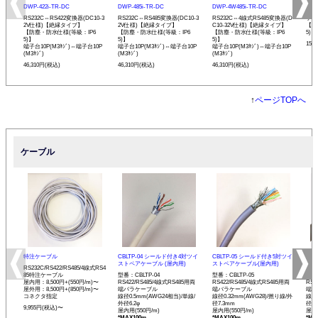
DWP-422i-TR-DC
DWP-485i-TR-DC
DWP-4W485i-TR-DC
DWP
RS232C⇔RS422変換器(DC10-3
RS232C⇔RS485変換器(DC10-3
RS232C⇔4線式RS485変換器(D
ケー
2V仕様)【絶縁タイプ】
2V仕様)【絶縁タイプ】
C10-32V仕様)【絶縁タイプ】
【防
【防塵・防水仕様(等級：IP6
【防塵・防水仕様(等級：IP6
【防塵・防水仕様(等級：IP6
5)】
5)】
5)】
5)】
15,
端子台10P(M3ﾈｼﾞ)⇔端子台10P
端子台10P(M3ﾈｼﾞ)⇔端子台10P
端子台10P(M3ﾈｼﾞ)⇔端子台10P
(M3ﾈｼﾞ)
(M3ﾈｼﾞ)
(M3ﾈｼﾞ)
46,310円(税込)
46,310円(税込)
46,310円(税込)
↑
ページTOPへ
ケーブル
特注ケーブル
CBLTP-04 シールド付き4対ツイ
CBLTP-05 シールド付き5対ツイ
CB
ストペアケーブル (屋内用)
ストペアケーブル(屋内用)
イス
RS232C/RS422/RS485/4線式RS4
85特注ケーブル
型番：CBLTP-04
型番：CBLTP-05
型番：
屋内用：8,500円+(550円/m)〜
RS422/RS485/4線式RS485用両
RS422/RS485/4線式RS485用両
RS4
屋外用：8,500円+(850円/m)〜
端バラケーブル
端バラケーブル
端バ
コネクタ指定
線径0.5mm(AWG24相当)/単線/
線径0.32mm(AWG28)/撚り線/外
線径0
外径6.2φ
径7.3mm
径12
9,955円(税込)〜
屋内用(550円/m)
屋内用(550円/m)
屋内用
*MAX100m
*MAX100m
*MA