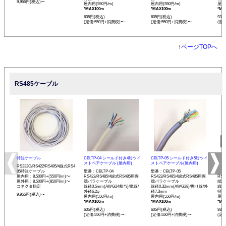
9,955円(税込)〜
屋内用(550円/m)
屋内用(550円/m)
屋内用
*MAX100m
*MAX100m
*MA
605円(税込)
605円(税込)
935
(定価:550円+消費税)〜
(定価:550円+消費税)〜
(定
↑
ページTOPへ
RS485ケーブル
特注ケーブル
CBLTP-04 シールド付き4対ツイ
CBLTP-05 シールド付き5対ツイ
CB
ストペアケーブル (屋内用)
ストペアケーブル(屋内用)
イス
RS232C/RS422/RS485/4線式RS4
85特注ケーブル
型番：CBLTP-04
型番：CBLTP-05
型番：
屋内用：8,500円+(550円/m)〜
RS422/RS485/4線式RS485用両
RS422/RS485/4線式RS485用両
RS4
屋外用：8,500円+(850円/m)〜
端バラケーブル
端バラケーブル
端バ
コネクタ指定
線径0.5mm(AWG24相当)/単線/
線径0.32mm(AWG28)/撚り線/外
線径0
外径6.2φ
径7.3mm
径12
9,955円(税込)〜
屋内用(550円/m)
屋内用(550円/m)
屋内用
*MAX100m
*MAX100m
*MA
605円(税込)
605円(税込)
935
(定価:550円+消費税)〜
(定価:550円+消費税)〜
(定