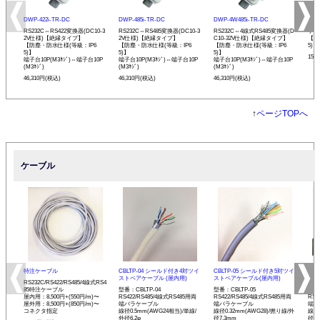
DWP-422i-TR-DC
DWP-485i-TR-DC
DWP-4W485i-TR-DC
DWP
RS232C⇔RS422変換器(DC10-3
RS232C⇔RS485変換器(DC10-3
RS232C⇔4線式RS485変換器(D
ケー
2V仕様)【絶縁タイプ】
2V仕様)【絶縁タイプ】
C10-32V仕様)【絶縁タイプ】
【防
【防塵・防水仕様(等級：IP6
【防塵・防水仕様(等級：IP6
【防塵・防水仕様(等級：IP6
5)】
5)】
5)】
5)】
15,
端子台10P(M3ﾈｼﾞ)⇔端子台10P
端子台10P(M3ﾈｼﾞ)⇔端子台10P
端子台10P(M3ﾈｼﾞ)⇔端子台10P
(M3ﾈｼﾞ)
(M3ﾈｼﾞ)
(M3ﾈｼﾞ)
46,310円(税込)
46,310円(税込)
46,310円(税込)
↑
ページTOPへ
ケーブル
特注ケーブル
CBLTP-04 シールド付き4対ツイ
CBLTP-05 シールド付き5対ツイ
CB
ストペアケーブル (屋内用)
ストペアケーブル(屋内用)
イス
RS232C/RS422/RS485/4線式RS4
85特注ケーブル
型番：CBLTP-04
型番：CBLTP-05
型番：
屋内用：8,500円+(550円/m)〜
RS422/RS485/4線式RS485用両
RS422/RS485/4線式RS485用両
RS4
屋外用：8,500円+(850円/m)〜
端バラケーブル
端バラケーブル
端バ
コネクタ指定
線径0.5mm(AWG24相当)/単線/
線径0.32mm(AWG28)/撚り線/外
線径0
外径6.2φ
径7.3mm
径12