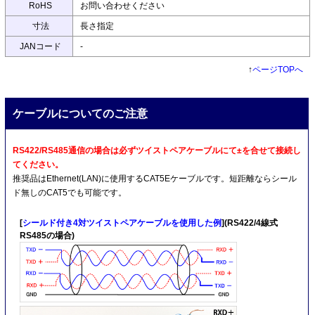
RoHS
お問い合わせください
寸法
長さ指定
JANコード
-
↑
ページTOPへ
ケーブルについてのご注意
RS422/RS485通信の場合は必ずツイストペアケーブルにて±を合せて接続し
てください。
推奨品はEthernet(LAN)に使用するCAT5Eケーブルです。短距離ならシール
ド無しのCAT5でも可能です。
[
シールド付き4対ツイストペアケーブルを使用した例
](RS422/4線式
RS485の場合)