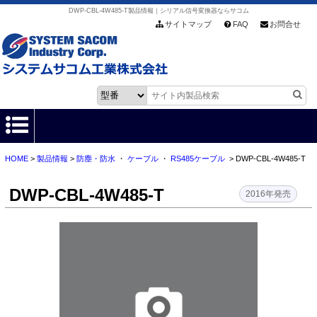
DWP-CBL-4W485-T製品情報｜シリアル信号変換器ならサコム
サイトマップ
FAQ
お問合せ
HOME
>
製品情報
>
防塵・防水
・
ケーブル
・
RS485ケーブル
> DWP-CBL-4W485-T
HOME
DWP-CBL-4W485-T
製品情報
2016年発売
各種ダウンロード
お客様サポート
会社情報