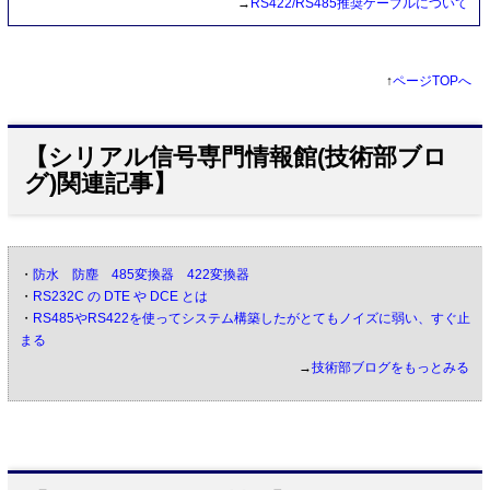
→
RS422/RS485推奨ケーブルについて
↑
ページTOPへ
【シリアル信号専門情報館(技術部ブロ
グ)関連記事】
・
防水 防塵 485変換器 422変換器
・
RS232C の DTE や DCE とは
・
RS485やRS422を使ってシステム構築したがとてもノイズに弱い、すぐ止
まる
→
技術部ブログをもっとみる