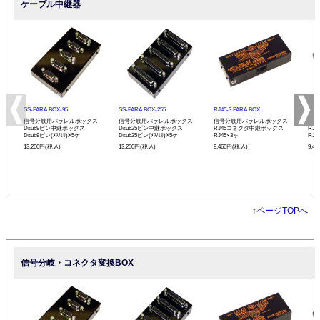
ケーブル中継器
SS-PARA BOX-95
SS-PARA BOX-255
RJ45-3 PARA BOX
RJ4
信号分岐用パラレルボックス
信号分岐用パラレルボックス
信号分岐用パラレルボックス
信号
Dsub9ピン中継ボックス
Dsub25ピン中継ボックス
RJ45コネクタ中継ボックス
RJ
Dsub9ピン(ﾒｽ/ﾐﾘ)X5ケ
Dsub25ピン(ﾒｽ/ﾐﾘ)X5ケ
RJ45×3ヶ
RJ4
13,200円(税込)
13,200円(税込)
9,460円(税込)
9,4
↑
ページTOPへ
信号分岐・コネクタ変換BOX