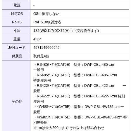
電源
-
対応OS
OSに依存しない
RoHS
RoHS10物質対応
寸法
185(W)X117(D)X72(H)mm(突起物含まず)
重量
436g
JANコード
4571149666946
付属品
取付足4個
・RS485ｹｰﾌﾞﾙ(CAT5E) 型番：DWP-CBL-485-□m
一般用
・RS485ｹｰﾌﾞﾙ(CAT5E) 型番：DWP-CBL-485-T-□m
特別屋外用
・RS422ｹｰﾌﾞﾙ(CAT5E) 型番：DWP-CBL-422-□m 一
般用
・RS422ｹｰﾌﾞﾙ(CAT5E) 型番：DWP-CBL-422-T-□m 特別
その他
屋外用
・4W485ｹｰﾌﾞﾙ(CAT5E) 型番：DWP-CBL-4W485-□m 一
般用
・4W485ｹｰﾌﾞﾙ(CAT5E) 型番：DWP-CBL-4W485-T-□m 特
別屋外用
※□mは最大200mまで それ以上は組み合わせ