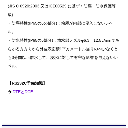
(JIS C 0920:2003 又はICE60529 に基ずく防塵・防水保護等
級)
・防塵特性(IP65の6の部分)：粉塵が内部に侵入しないレベ
ル。
・防水特性(IP65の5部分)：放水部ノズルφ6.3、12.5L/minであ
らゆる方方向から外皮表面積1平方メートル当りのべ少なくと
も3分間以上散水して、浸水に対して有害な影響を与えないレ
ベル。
【RS232C予備知識】
DTEとDCE