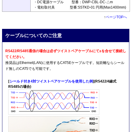
・DC電源ケーブル 型番：DWP-CBL-DC-△m
・電柱取付具 型番:SSTKD-01 円周(Max1400mm)
↑
ページTOPへ
ケーブルについてのご注意
RS422/RS485通信の場合は必ずツイストペアケーブルにて±を合せて接続し
てください。
推奨品はEthernet(LAN)に使用するCAT5Eケーブルです。短距離ならシール
ド無しのCAT5でも可能です。
[
シールド付き4対ツイストペアケーブルを使用した例
](RS422/4線式
RS485の場合)