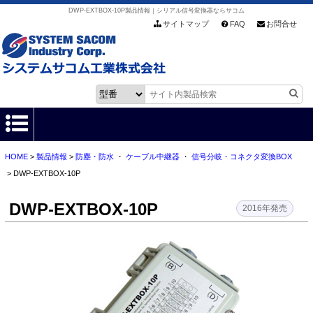
DWP-EXTBOX-10P製品情報｜シリアル信号変換器ならサコム
サイトマップ
FAQ
お問合せ
HOME
>
製品情報
>
防塵・防水
・
ケーブル中継器
・
信号分岐・コネクタ変換BOX
HOME
> DWP-EXTBOX-10P
製品情報
DWP-EXTBOX-10P
2016年発売
各種ダウンロード
お客様サポート
会社情報