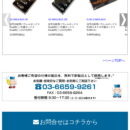
SS-PARA BOX-95
SS-PARA BOX-255
RJ45-3 PARA BOX
RJ4
信号分岐用パラレルボックス
信号分岐用パラレルボックス
信号分岐用パラレルボックス
信号
Dsub9ピン中継ボックス
Dsub25ピン中継ボックス
RJ45コネクタ中継ボックス
RJ
Dsub9ピン(ﾒｽ/ﾐﾘ)X5ケ
Dsub25ピン(ﾒｽ/ﾐﾘ)X5ケ
RJ45×3ヶ
RJ4
13,200円(税込)
13,200円(税込)
9,460円(税込)
9,4
↑
ページTOPへ
お問合せはコチラから