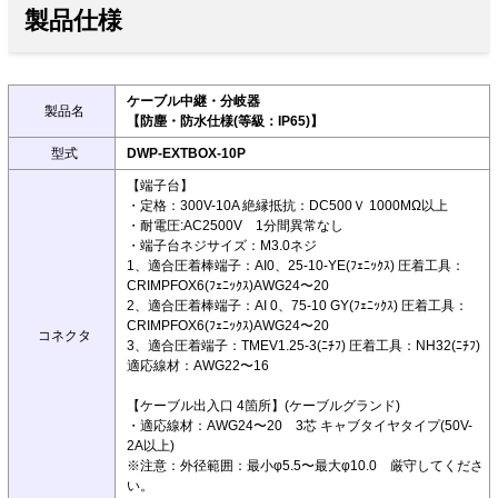
製品仕様
ケーブル中継・分岐器
製品名
【防塵・防水仕様(等級：IP65)】
型式
DWP-EXTBOX-10P
【端子台】
・定格：300V-10A 絶縁抵抗：DC500Ｖ 1000MΩ以上
・耐電圧:AC2500V 1分間異常なし
・端子台ネジサイズ：M3.0ネジ
1、適合圧着棒端子：AI0、25-10-YE(ﾌｪﾆｯｸｽ) 圧着工具：
CRIMPFOX6(ﾌｪﾆｯｸｽ)AWG24〜20
2、適合圧着棒端子：AI 0、75-10 GY(ﾌｪﾆｯｸｽ) 圧着工具：
CRIMPFOX6(ﾌｪﾆｯｸｽ)AWG24〜20
コネクタ
3、適合圧着端子：TMEV1.25-3(ﾆﾁﾌ) 圧着工具：NH32(ﾆﾁﾌ)
適応線材：AWG22〜16
【ケーブル出入口 4箇所】(ケーブルグランド)
・適応線材：AWG24〜20 3芯 キャブタイヤタイプ(50V-
2A以上)
※注意：外径範囲：最小φ5.5〜最大φ10.0 厳守してくださ
い。