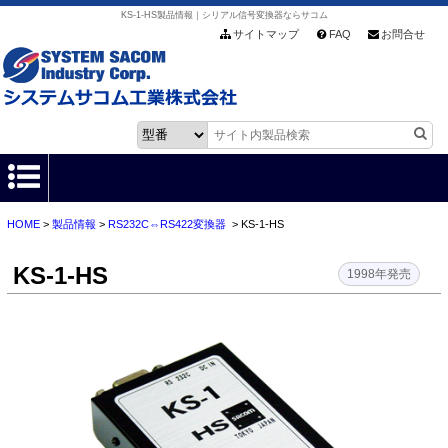
KS-1-HS製品情報｜シリアル信号変換器ならサコム
サイトマップ
FAQ
お問合せ
HOME
>
製品情報
>
RS232C⇔RS422変換器
> KS-1-HS
HOME
KS-1-HS
製品情報
1998年発売
各種ダウンロード
お客様サポート
会社情報