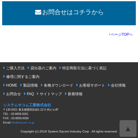
お問合せはコチラから
↑
ページTOPへ
ご購入方法
貸出器のご案内
特定商取引法に基づく表記
修理に関するご案内
HOME
製品情報
各種ダウンロード
お客様サポート
会社情報
お問合せ
FAQ
サイトマップ
新着情報
システムサコム工業株式会社
〒130-0021 東京都墨田区緑1-22-5 州ビル4F
TEL：03-6659-9261
FAX：03-6659-9264
Email:
info@sacom.co.jp
▲
Copyright (c) 2018 System Sacom Industry Corp . All rights reserved.