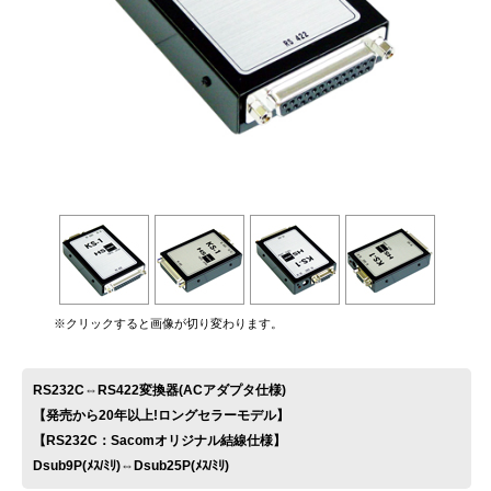
お問い合わせ
※クリックすると画像が切り変わります。
RS232C⇔RS422変換器(ACアダプタ仕様)
【発売から20年以上!ロングセラーモデル】
【RS232C：Sacomオリジナル結線仕様】
Dsub9P(ﾒｽ/ﾐﾘ)⇔Dsub25P(ﾒｽ/ﾐﾘ)