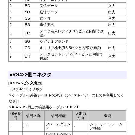
2
RD
受信データ
入力
3
SD
送信データ
出力
4
CS
送信可
入力
5
RS
送信要求
出力
データ端末レディ(DR 9ピンと内部で接
6
ER
出力
続)
7
SG
シグナルグランド
-
8
CD
キャリア検出(RS 5ピンと内部で接続)
出力
データセットレディ(ES 6ピンと内部で
9
DR
入力
接続)
■RS422側コネクタ
[Dsub25ピン入出力]
・メス/M2.6ミリネジ
※ケーブルは外被シールドの対形（ツイストペア）のものを利用してく
ださい。
※KS-1-HS 同士の接続用ケーブル：CBL41
端子番
入出力
信号名称
信号機能
機能
号
方向
フレームグラン
シャーシ・フレーム
1
FG
-
ド
と接続
シグナルグラン