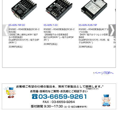
KS-422N-T6P-DC
KS-422N-T-DC
KS-422N-RJ45-T6P
KS-
RS232C⇔RS422変換器(DC10~2
RS232C⇔RS422変換器(DC10~2
RS232C⇔RS422変換器(ACアダ
RS
5V仕様)
5V仕様)
プタ仕様)
プタ
【現場工事に便利なM3ﾈｼﾞ端子
【両側端子台小型変換器】
【M2ﾈｼﾞ端子台でつなぐ小型変
【R
台小型変換器】
端子台3P(M3ﾈｼﾞ)⇔端子台6P(M
換器】
同士
Dsub9P(DCE/ﾒｽ/ｲﾝﾁ)⇔端子台6P
3ﾈｼﾞ)
Dsub9P(DCE/ﾒｽ/ｲﾝﾁ)⇔RJ45、端
可能
(M3ﾈｼﾞ)
子台6P(M2ﾈｼﾞ)
Dsu
22,990円(税込)
22,990円(税込)
22,990円(税込)
22,
↑
ページTOPへ