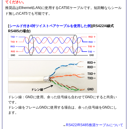
てください。
推奨品はEthernet(LAN)に使用するCAT5Eケーブルです。短距離ならシール
ド無しのCAT5でも可能です。
[
シールド付き4対ツイストペアケーブルを使用した例
](RS422/4線式
RS485の場合)
ドレン線：GNDに使用。余った信号線も合わせてGNDにすると尚良い
です。
ドレン線をフレームGNDに使用する場合は、余った信号線をGNDにし
ます。
→
RS422/RS485推奨ケーブルについて