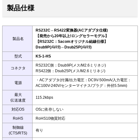
製品仕様
RS232C⇔RS422変換器(ACアダプタ仕様)
【発売から20年以上!ロングセラーモデル】
製品名
【RS232C：Sacomオリジナル結線仕様】
Dsub9P(ﾒｽ/ﾐﾘ)⇔Dsub25P(ﾒｽ/ﾐﾘ)
型式
KS-1-HS
RS232C側：Dsub9P(メス/M2.6ミリネジ)
コネクタ
RS422側：Dsub25P(メス/M2.6ミリネジ)
・ACアダプタ(付属/出力電圧：DC9V-500mA/入力電圧：
電源
AC100V-240V/センターマイナス/プラグ：外径5.5mm)
最大
115.2kbps
伝送速度
対応OS
OSに依存しない
RoHS
RoHS10物質対応
制御線
有り
(CTS/RTS)