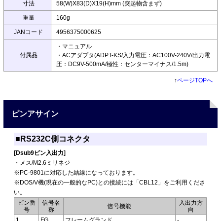
寸法
58(W)X83(D)X19(H)mm (突起物含まず)
重量
160g
JANコード
4956375000625
・マニュアル
付属品
・ACアダプタ(ADPT-KS/入力電圧：AC100V-240V/出力電
圧：DC9V-500mA/極性：センターマイナス/1.5m)
↑
ページTOPへ
ピンアサイン
■RS232C側コネクタ
[Dsub9ピン入出力]
・メス/M2.6ミリネジ
※PC-9801に対応した結線になっております。
※DOS/V機(現在の一般的なPC)との接続には「CBL12」をご利用くださ
い。
ピン番
信号名
入出力方
信号機能
号
称
向
1
FG
フレームグランド
-