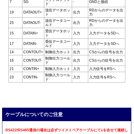
7
SG
-
GNDと接続
ド
送信データホッ
RDからのデータを出
19
DATAOUT+
出力
ト
力
送信データコー
RDからのデータを出
25
DATAOUT-
出力
ルド
力
受信データホッ
15
DATAIN+
入力
入力データをSDへ
ト
受信データコー
17
DATAIN-
入力
入力データをSDへ
ルド
14
CONTOUT+
制御出力ホット
出力
CSからの信号を出力
制御出力コール
16
CONTOUT-
出力
CSからの信号を出力
ド
21
CONTIN+
制御入力ホット
入力
入力信号をRSへ
制御入力コール
23
CONTIN-
入力
入力信号をRSへ
ド
ケーブルについてのご注意
RS422/RS485通信の場合は必ずツイストペアケーブルにて±を合せて接続し