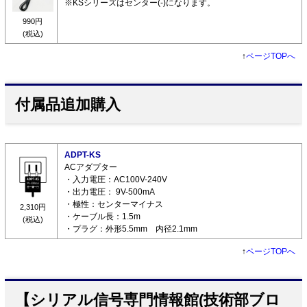
※KSシリーズはセンター(-)になります。
990円
(税込)
↑
ページTOPへ
付属品追加購入
ADPT-KS
ACアダプター
・入力電圧：AC100V-240V
・出力電圧： 9V-500mA
・極性：センターマイナス
2,310円
・ケーブル長：1.5m
(税込)
・プラグ：外形5.5mm 内径2.1mm
↑
ページTOPへ
【シリアル信号専門情報館(技術部ブロ