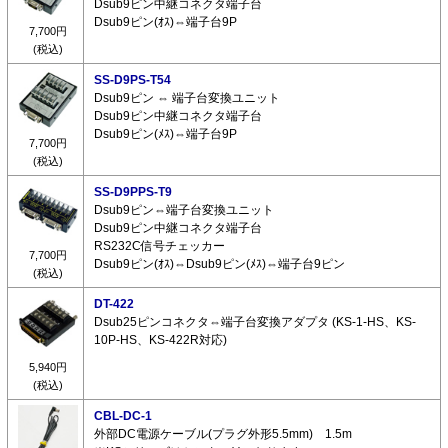
Dsub9ピン中継コネクタ端子台
Dsub9ピン(ｵｽ)⇔端子台9P
7,700円
(税込)
SS-D9PS-T54
Dsub9ピン ⇔ 端子台変換ユニット
Dsub9ピン中継コネクタ端子台
Dsub9ピン(ﾒｽ)⇔端子台9P
7,700円
(税込)
SS-D9PPS-T9
Dsub9ピン⇔端子台変換ユニット
Dsub9ピン中継コネクタ端子台
RS232C信号チェッカー
7,700円
Dsub9ピン(ｵｽ)⇔Dsub9ピン(ﾒｽ)⇔端子台9ピン
(税込)
DT-422
Dsub25ピンコネクタ⇔端子台変換アダプタ (KS-1-HS、KS-
10P-HS、KS-422R対応)
5,940円
(税込)
CBL-DC-1
外部DC電源ケーブル(プラグ外形5.5mm) 1.5m