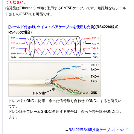
てください。
推奨品はEthernet(LAN)に使用するCAT5Eケーブルです。短距離ならシール
ド無しのCAT5でも可能です。
[
シールド付き4対ツイストペアケーブルを使用した例
](RS422/4線式
RS485の場合)
ドレン線：GNDに使用。余った信号線も合わせてGNDにすると尚良い
です。
ドレン線をフレームGNDに使用する場合は、余った信号線をGNDにし
ます。
→
RS422/RS485推奨ケーブルについて