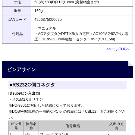
寸法
58(W)X83(D)X19(H)mm (突起物含まず)
重量
160g
JANコード
4956375000625
・マニュアル
付属品
・ACアダプタ(ADPT-KS/入力電圧：AC100V-240V/出力電
圧：DC9V-500mA/極性：センターマイナス/1.5m)
↑
ページTOPへ
ピンアサイン
■RS232C側コネクタ
[Dsub9ピン入出力]
・メス/M2.6ミリネジ
※PC-9801に対応した結線になっております。
※DOS/V機(現在の一般的なPC)との接続には「CBL12」をご利用くださ
い。
ピン番
信号名
入出力方
信号機能
号
称
向
1
FG
フレームグランド
-