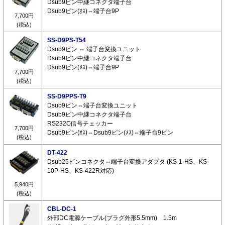
Dsub9ピン中継コネクタ端子台
Dsub9ピン(ｵｽ)⇔端子台9P
7,700円
(税込)
SS-D9PS-T54
Dsub9ピン ⇔ 端子台変換ユニット
Dsub9ピン中継コネクタ端子台
Dsub9ピン(ﾒｽ)⇔端子台9P
7,700円
(税込)
SS-D9PPS-T9
Dsub9ピン⇔端子台変換ユニット
Dsub9ピン中継コネクタ端子台
RS232C信号チェッカー
7,700円
Dsub9ピン(ｵｽ)⇔Dsub9ピン(ﾒｽ)⇔端子台9ピン
(税込)
DT-422
Dsub25ピンコネクタ⇔端子台変換アダプタ (KS-1-HS、KS-
10P-HS、KS-422R対応)
5,940円
(税込)
CBL-DC-1
外部DC電源ケーブル(プラグ外形5.5mm) 1.5m