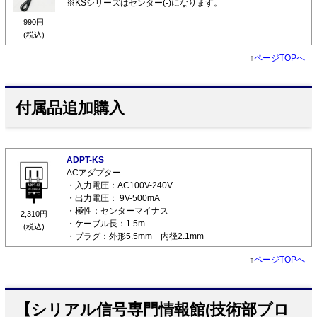
※KSシリーズはセンター(-)になります。
990円
(税込)
↑
ページTOPへ
付属品追加購入
ADPT-KS
ACアダプター
・入力電圧：AC100V-240V
・出力電圧： 9V-500mA
・極性：センターマイナス
2,310円
・ケーブル長：1.5m
(税込)
・プラグ：外形5.5mm 内径2.1mm
↑
ページTOPへ
【シリアル信号専門情報館(技術部ブロ