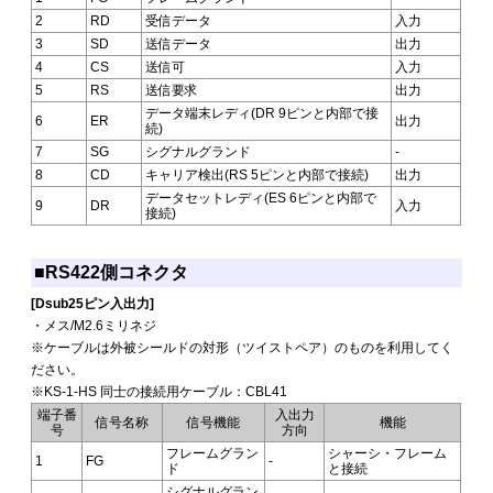
2
RD
受信データ
入力
3
SD
送信データ
出力
4
CS
送信可
入力
5
RS
送信要求
出力
データ端末レディ(DR 9ピンと内部で接
6
ER
出力
続)
7
SG
シグナルグランド
-
8
CD
キャリア検出(RS 5ピンと内部で接続)
出力
データセットレディ(ES 6ピンと内部で
9
DR
入力
接続)
■RS422側コネクタ
[Dsub25ピン入出力]
・メス/M2.6ミリネジ
※ケーブルは外被シールドの対形（ツイストペア）のものを利用してく
ださい。
※KS-1-HS 同士の接続用ケーブル：CBL41
端子番
入出力
信号名称
信号機能
機能
号
方向
フレームグラン
シャーシ・フレーム
1
FG
-
ド
と接続
シグナルグラン