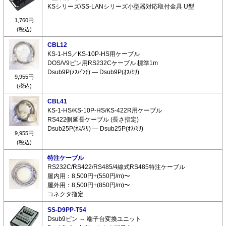
KSシリーズ/SS-LANシリーズ小型器対応取付金具 U型
1,760円
(税込)
CBL12
KS-1-HS／KS-10P-HS用ケーブル
DOS/V9ピン用RS232Cケーブル 標準1m
Dsub9P(ﾒｽ/ｲﾝﾁ) ― Dsub9P(ｵｽ/ﾐﾘ)
9,955円
(税込)
CBL41
KS-1-HS/KS-10P-HS/KS-422R用ケーブル
RS422側延長ケーブル (長さ指定)
Dsub25P(ｵｽ/ﾐﾘ) ― Dsub25P(ｵｽ/ﾐﾘ)
9,955円
(税込)
特注ケーブル
RS232C/RS422/RS485/4線式RS485特注ケーブル
屋内用：8,500円+(550円/m)〜
屋外用：8,500円+(850円/m)〜
コネクタ指定
SS-D9PP-T54
Dsub9ピン ⇔ 端子台変換ユニット