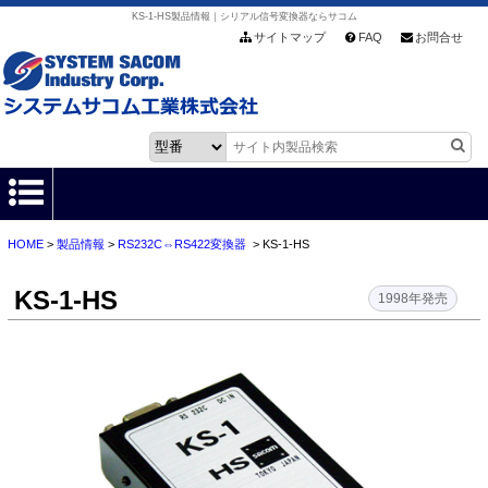
KS-1-HS製品情報｜シリアル信号変換器ならサコム
サイトマップ
FAQ
お問合せ
HOME
>
製品情報
>
RS232C⇔RS422変換器
> KS-1-HS
HOME
KS-1-HS
製品情報
1998年発売
各種ダウンロード
お客様サポート
会社情報