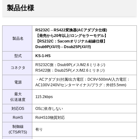
製品仕様
RS232C⇔RS422変換器(ACアダプタ仕様)
【発売から20年以上!ロングセラーモデル】
製品名
【RS232C：Sacomオリジナル結線仕様】
Dsub9P(ﾒｽ/ﾐﾘ)⇔Dsub25P(ﾒｽ/ﾐﾘ)
型式
KS-1-HS
RS232C側：Dsub9P(メス/M2.6ミリネジ)
コネクタ
RS422側：Dsub25P(メス/M2.6ミリネジ)
・ACアダプタ(付属/出力電圧：DC9V-500mA/入力電圧：
電源
AC100V-240V/センターマイナス/プラグ：外径5.5mm)
最大
115.2kbps
伝送速度
対応OS
OSに依存しない
RoHS
RoHS10物質対応
制御線
有り
(CTS/RTS)