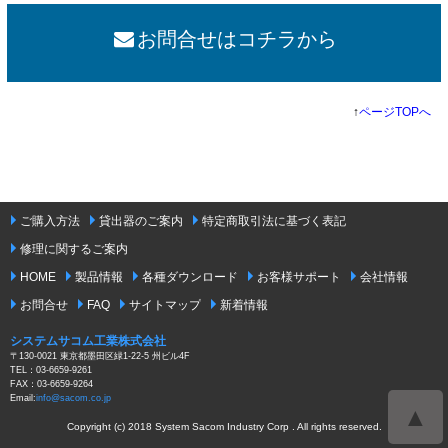
お問合せはコチラから
↑
ページTOPへ
ご購入方法
貸出器のご案内
特定商取引法に基づく表記
修理に関するご案内
HOME
製品情報
各種ダウンロード
お客様サポート
会社情報
お問合せ
FAQ
サイトマップ
新着情報
システムサコム工業株式会社
〒130-0021 東京都墨田区緑1-22-5 州ビル4F
TEL：03-6659-9261
FAX：03-6659-9264
Email:
info@sacom.co.jp
▲
Copyright (c) 2018 System Sacom Industry Corp . All rights reserved.