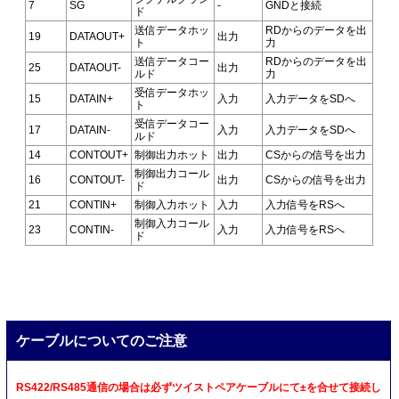
7
SG
-
GNDと接続
ド
送信データホッ
RDからのデータを出
19
DATAOUT+
出力
ト
力
送信データコー
RDからのデータを出
25
DATAOUT-
出力
ルド
力
受信データホッ
15
DATAIN+
入力
入力データをSDへ
ト
受信データコー
17
DATAIN-
入力
入力データをSDへ
ルド
14
CONTOUT+
制御出力ホット
出力
CSからの信号を出力
制御出力コール
16
CONTOUT-
出力
CSからの信号を出力
ド
21
CONTIN+
制御入力ホット
入力
入力信号をRSへ
制御入力コール
23
CONTIN-
入力
入力信号をRSへ
ド
ケーブルについてのご注意
RS422/RS485通信の場合は必ずツイストペアケーブルにて±を合せて接続し