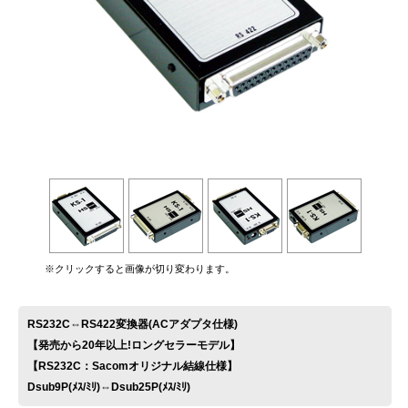
お問い合わせ
※クリックすると画像が切り変わります。
RS232C⇔RS422変換器(ACアダプタ仕様)
【発売から20年以上!ロングセラーモデル】
【RS232C：Sacomオリジナル結線仕様】
Dsub9P(ﾒｽ/ﾐﾘ)⇔Dsub25P(ﾒｽ/ﾐﾘ)