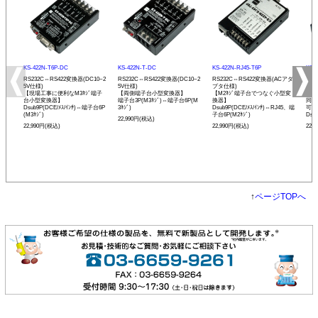
KS-422N-T6P-DC
KS-422N-T-DC
KS-422N-RJ45-T6P
KS-
RS232C⇔RS422変換器(DC10~2
RS232C⇔RS422変換器(DC10~2
RS232C⇔RS422変換器(ACアダ
RS
5V仕様)
5V仕様)
プタ仕様)
プタ
【現場工事に便利なM3ﾈｼﾞ端子
【両側端子台小型変換器】
【M2ﾈｼﾞ端子台でつなぐ小型変
【R
台小型変換器】
端子台3P(M3ﾈｼﾞ)⇔端子台6P(M
換器】
同士
Dsub9P(DCE/ﾒｽ/ｲﾝﾁ)⇔端子台6P
3ﾈｼﾞ)
Dsub9P(DCE/ﾒｽ/ｲﾝﾁ)⇔RJ45、端
可能
(M3ﾈｼﾞ)
子台6P(M2ﾈｼﾞ)
Dsu
22,990円(税込)
22,990円(税込)
22,990円(税込)
22,
↑
ページTOPへ