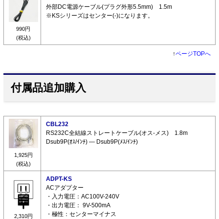
外部DC電源ケーブル(プラグ外形5.5mm) 1.5m
※KSシリーズはセンター(-)になります。
990円
(税込)
↑
ページTOPへ
付属品追加購入
CBL232
RS232C全結線ストレートケーブル(オス-メス) 1.8m
Dsub9P(ｵｽ/ｲﾝﾁ) ― Dsub9P(ﾒｽ/ｲﾝﾁ)
1,925円
(税込)
ADPT-KS
ACアダプター
・入力電圧：AC100V-240V
・出力電圧： 9V-500mA
・極性：センターマイナス
2,310円