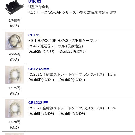
UTK-03
U型取付金具
KSシリーズ/SS-LANシリーズ小型器対応取付金具 U型
1,760円
(税込)
CBL41
KS-1-HS/KS-10P-HS/KS-422R用ケーブル
RS422側延長ケーブル (長さ指定)
Dsub25P(ｵｽ/ﾐﾘ) ― Dsub25P(ｵｽ/ﾐﾘ)
9,955円
(税込)
CBL232-MM
RS232C全結線ストレートケーブル(オス-オス) 1.8m
Dsub9P(ｵｽ/ｲﾝﾁ) ― Dsub9P(ｵｽ/ｲﾝﾁ)
1,925円
(税込)
CBL232-FF
RS232C全結線ストレートケーブル(メス-メス) 1.8m
Dsub9P(ﾒｽ/ｲﾝﾁ) ― Dsub9P(ﾒｽ/ｲﾝﾁ)
1,925円
(税込)