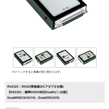
お問い合わせ
※クリックすると画像が切り変わります。
RS232C⇔RS422変換器(ACアダプタ仕様)
【RS232C：標準DOS/V対応Dsub9ピン仕様】
Dsub9P(DCE/ﾒｽ/ｲﾝﾁ)⇔Dsub25P(ﾒｽ/ﾐﾘ)