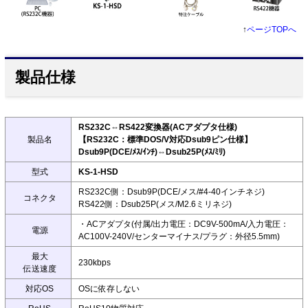
↑
ページTOPへ
製品仕様
RS232C⇔RS422変換器(ACアダプタ仕様)
製品名
【RS232C：標準DOS/V対応Dsub9ピン仕様】
Dsub9P(DCE/ﾒｽ/ｲﾝﾁ)⇔Dsub25P(ﾒｽ/ﾐﾘ)
型式
KS-1-HSD
RS232C側：Dsub9P(DCE/メス/#4-40インチネジ)
コネクタ
RS422側：Dsub25P(メス/M2.6ミリネジ)
・ACアダプタ(付属/出力電圧：DC9V-500mA/入力電圧：
電源
AC100V-240V/センターマイナス/プラグ：外径5.5mm)
最大
230kbps
伝送速度
対応OS
OSに依存しない