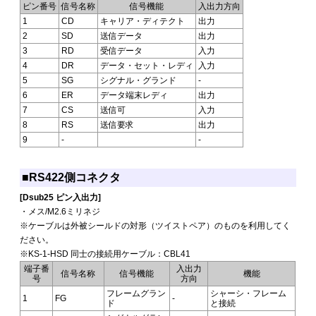
ピン番号
信号名称
信号機能
入出力方向
1
CD
キャリア・ディテクト
出力
2
SD
送信データ
出力
3
RD
受信データ
入力
4
DR
データ・セット・レディ
入力
5
SG
シグナル・グランド
-
6
ER
データ端末レディ
出力
7
CS
送信可
入力
8
RS
送信要求
出力
9
-
-
■RS422側コネクタ
[Dsub25 ピン入出力]
・メス/M2.6ミリネジ
※ケーブルは外被シールドの対形（ツイストペア）のものを利用してく
ださい。
※KS-1-HSD 同士の接続用ケーブル：CBL41
端子番
入出力
信号名称
信号機能
機能
号
方向
フレームグラン
シャーシ・フレーム
1
FG
-
ド
と接続