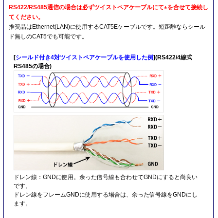
RS422/RS485通信の場合は必ずツイストペアケーブルにて±を合せて接続し
てください。
推奨品はEthernet(LAN)に使用するCAT5Eケーブルです。短距離ならシール
ド無しのCAT5でも可能です。
[
シールド付き4対ツイストペアケーブルを使用した例
](RS422/4線式
RS485の場合)
ドレン線：GNDに使用。余った信号線も合わせてGNDにすると尚良い
です。
ドレン線をフレームGNDに使用する場合は、余った信号線をGNDにし
ます。