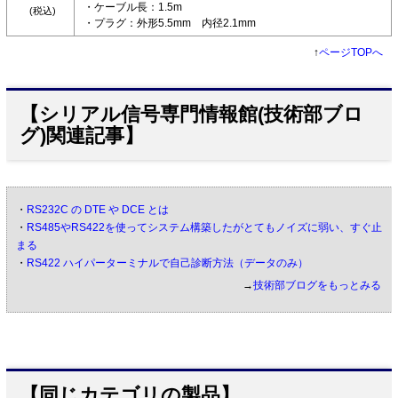
・ケーブル長：1.5m
(税込)
・プラグ：外形5.5mm 内径2.1mm
↑
ページTOPへ
【シリアル信号専門情報館(技術部ブロ
グ)関連記事】
・
RS232C の DTE や DCE とは
・
RS485やRS422を使ってシステム構築したがとてもノイズに弱い、すぐ止
まる
・
RS422 ハイパーターミナルで自己診断方法（データのみ）
→
技術部ブログをもっとみる
【同じカテゴリの製品】