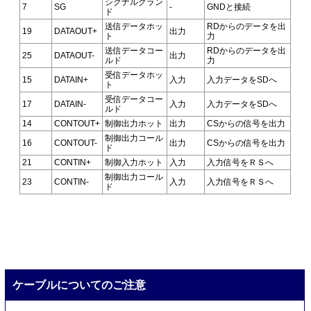
シグナルグラン
7
SG
-
GNDと接続
ド
送信データホッ
RDからのデータを出
19
DATAOUT+
出力
ト
力
送信データコー
RDからのデータを出
25
DATAOUT-
出力
ルド
力
受信データホッ
15
DATAIN+
入力
入力データをSDへ
ト
受信データコー
17
DATAIN-
入力
入力データをSDへ
ルド
14
CONTOUT+
制御出力ホット
出力
CSからの信号を出力
制御出力コール
16
CONTOUT-
出力
CSからの信号を出力
ド
21
CONTIN+
制御入力ホット
入力
入力信号をＲＳへ
制御出力コール
23
CONTIN-
入力
入力信号をＲＳへ
ド
ケーブルについてのご注意