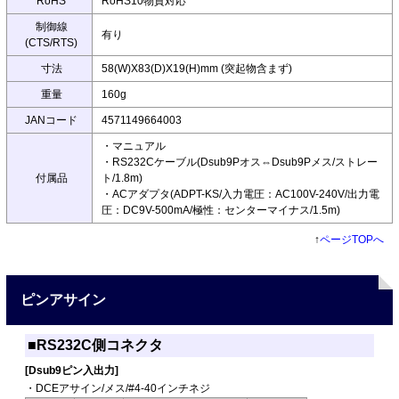
RoHS
RoHS10物質対応
制御線
有り
(CTS/RTS)
寸法
58(W)X83(D)X19(H)mm (突起物含まず)
重量
160g
JANコード
4571149664003
・マニュアル
・RS232Cケーブル(Dsub9Pオス⇔Dsub9Pメス/ストレー
付属品
ト/1.8m)
・ACアダプタ(ADPT-KS/入力電圧：AC100V-240V/出力電
圧：DC9V-500mA/極性：センターマイナス/1.5m)
↑
ページTOPへ
ピンアサイン
■RS232C側コネクタ
[Dsub9ピン入出力]
・DCEアサイン/メス/#4-40インチネジ