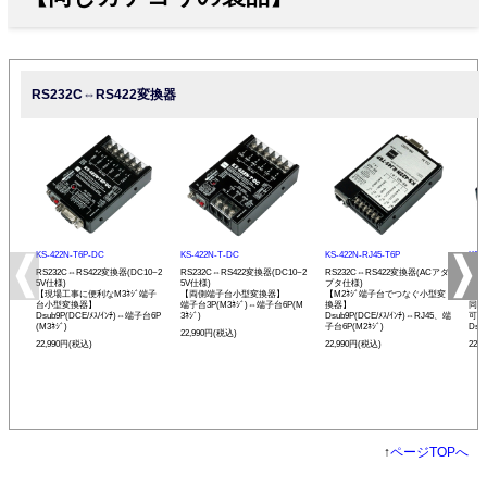
RS232C⇔RS422変換器
KS-422N-T6P-DC
KS-422N-T-DC
KS-422N-RJ45-T6P
KS-
RS232C⇔RS422変換器(DC10~2
RS232C⇔RS422変換器(DC10~2
RS232C⇔RS422変換器(ACアダ
RS
5V仕様)
5V仕様)
プタ仕様)
プタ
【現場工事に便利なM3ﾈｼﾞ端子
【両側端子台小型変換器】
【M2ﾈｼﾞ端子台でつなぐ小型変
【R
台小型変換器】
端子台3P(M3ﾈｼﾞ)⇔端子台6P(M
換器】
同士
Dsub9P(DCE/ﾒｽ/ｲﾝﾁ)⇔端子台6P
3ﾈｼﾞ)
Dsub9P(DCE/ﾒｽ/ｲﾝﾁ)⇔RJ45、端
可能
(M3ﾈｼﾞ)
子台6P(M2ﾈｼﾞ)
Dsu
22,990円(税込)
22,990円(税込)
22,990円(税込)
22,
↑
ページTOPへ