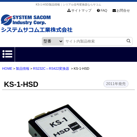
KS-1-HSD製品情報｜シリアル信号変換器ならサコム
サイトマップ
FAQ
お問合せ
HOME
>
製品情報
>
RS232C⇔RS422変換器
> KS-1-HSD
HOME
KS-1-HSD
製品情報
2011年発売
各種ダウンロード
お客様サポート
会社情報