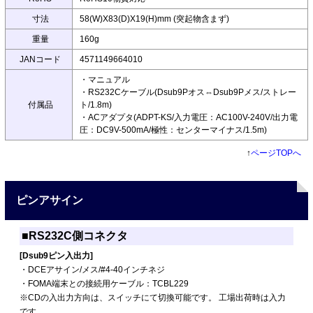
寸法
58(W)X83(D)X19(H)mm (突起物含まず)
重量
160g
JANコード
4571149664010
・マニュアル
・RS232Cケーブル(Dsub9Pオス⇔Dsub9Pメス/ストレー
付属品
ト/1.8m)
・ACアダプタ(ADPT-KS/入力電圧：AC100V-240V/出力電
圧：DC9V-500mA/極性：センターマイナス/1.5m)
↑
ページTOPへ
ピンアサイン
■RS232C側コネクタ
[Dsub9ピン入出力]
・DCEアサイン/メス/#4-40インチネジ
・FOMA端末との接続用ケーブル：TCBL229
※CDの入出力方向は、スイッチにて切換可能です。 工場出荷時は入力
です。