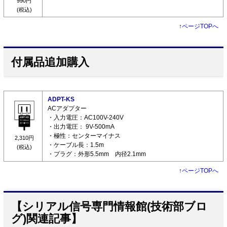
990円
(税込)
↑
ページTOPへ
付属品追加購入
ADPT-KS
ACアダプター
・入力電圧：AC100V-240V
・出力電圧： 9V-500mA
・極性：センターマイナス
2,310円
・ケーブル長：1.5m
(税込)
・プラグ：外形5.5mm 内径2.1mm
↑
ページTOPへ
【シリアル信号専門情報館(技術部ブロ
グ)関連記事】