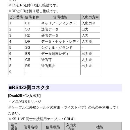
※CSとRSは折り返し接続です。
※DRとERは折り返し接続です。
ピン番号
信号名称
信号機能
入出力方向
1
CD
キャリア・ディテクト
入出力※
2
SD
送信データ
出力
3
RD
受信データ
入力
4
DR
データ・セット・レディ
入力※
5
SG
シグナル・グランド
-
6
ER
データ端末レディ
出力※
7
CS
送信可
入力※
8
RS
送信要求
出力※
9
-
■RS422側コネクタ
[Dsub25ピン入出力]
・メス/M2.6ミリネジ
※ケーブルは外被シールドの対形（ツイストペア）のものを利用してく
ださい。
※KS-1-VF 同士の接続用ケーブル：CBL41
端子
入出力
信号名称
信号機能
機能
番号
方向