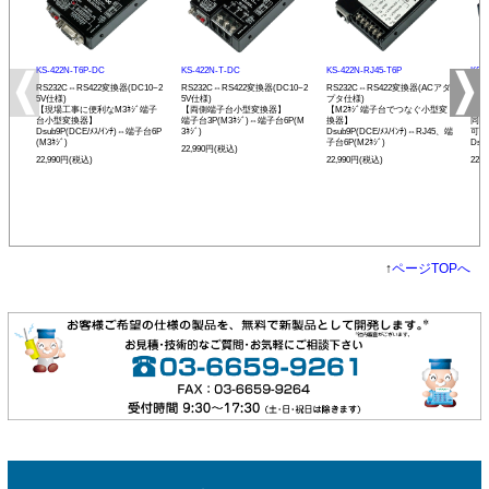
KS-422N-T6P-DC
KS-422N-T-DC
KS-422N-RJ45-T6P
KS-
RS232C⇔RS422変換器(DC10~2
RS232C⇔RS422変換器(DC10~2
RS232C⇔RS422変換器(ACアダ
RS
5V仕様)
5V仕様)
プタ仕様)
プタ
【現場工事に便利なM3ﾈｼﾞ端子
【両側端子台小型変換器】
【M2ﾈｼﾞ端子台でつなぐ小型変
【R
台小型変換器】
端子台3P(M3ﾈｼﾞ)⇔端子台6P(M
換器】
同士
Dsub9P(DCE/ﾒｽ/ｲﾝﾁ)⇔端子台6P
3ﾈｼﾞ)
Dsub9P(DCE/ﾒｽ/ｲﾝﾁ)⇔RJ45、端
可能
(M3ﾈｼﾞ)
子台6P(M2ﾈｼﾞ)
Dsu
22,990円(税込)
22,990円(税込)
22,990円(税込)
22,
↑
ページTOPへ