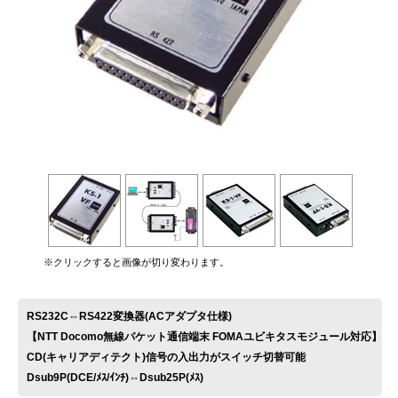
お問い合わせ
※クリックすると画像が切り変わります。
RS232C⇔RS422変換器(ACアダプタ仕様)
【NTT Docomo無線パケット通信端末 FOMAユビキタスモジュール対応】
CD(キャリアディテクト)信号の入出力がスイッチ切替可能
Dsub9P(DCE/ﾒｽ/ｲﾝﾁ)⇔Dsub25P(ﾒｽ)