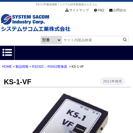
KS-1-VF製品情報｜シリアル信号変換器ならサコム
サイトマップ
FAQ
お問合せ
HOME
>
製品情報
>
RS232C⇔RS422変換器
> KS-1-VF
HOME
KS-1-VF
製品情報
2011年発売
各種ダウンロード
お客様サポート
会社情報