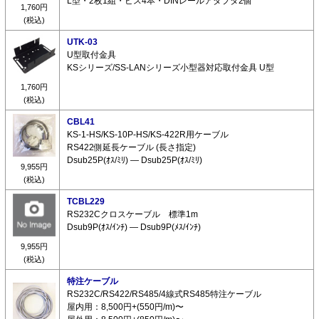
L型・2枚1組・ビス4本・DINレールアダプタ2個
1,760円
(税込)
UTK-03
U型取付金具
KSシリーズ/SS-LANシリーズ小型器対応取付金具 U型
1,760円
(税込)
CBL41
KS-1-HS/KS-10P-HS/KS-422R用ケーブル
RS422側延長ケーブル (長さ指定)
Dsub25P(ｵｽ/ﾐﾘ) ― Dsub25P(ｵｽ/ﾐﾘ)
9,955円
(税込)
TCBL229
RS232Cクロスケーブル 標準1m
Dsub9P(ｵｽ/ｲﾝﾁ) ― Dsub9P(ﾒｽ/ｲﾝﾁ)
9,955円
(税込)
特注ケーブル
RS232C/RS422/RS485/4線式RS485特注ケーブル
屋内用：8,500円+(550円/m)〜