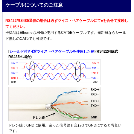
ケーブルについてのご注意
RS422/RS485通信の場合は必ずツイストペアケーブルにて±を合せて接続し
てください。
推奨品はEthernet(LAN)に使用するCAT5Eケーブルです。短距離ならシール
ド無しのCAT5でも可能です。
[
シールド付き4対ツイストペアケーブルを使用した例
](RS422/4線式
RS485の場合)
ドレン線：GNDに使用。余った信号線も合わせてGNDにすると尚良い
です。