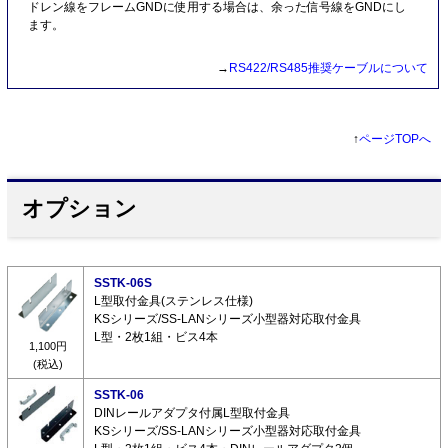
ドレン線をフレームGNDに使用する場合は、余った信号線をGNDにし
ます。
→
RS422/RS485推奨ケーブルについて
↑
ページTOPへ
オプション
SSTK-06S
L型取付金具(ステンレス仕様)
KSシリーズ/SS-LANシリーズ小型器対応取付金具
L型・2枚1組・ビス4本
1,100円
(税込)
SSTK-06
DINレールアダプタ付属L型取付金具
KSシリーズ/SS-LANシリーズ小型器対応取付金具