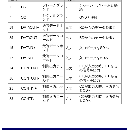
フレームグラ
シャーシ・フレームと接
1
FG
-
ンド
続
シグナルグラ
7
SG
-
GNDと接続
ンド
送信データホ
19
DATAOUT+
出力
RDからのデータを出力
ット
送信データコ
25
DATAOUT-
出力
RDからのデータを出力
ールド
受信データホ
15
DATAIN+
入力
入力データをSDへ
ット
受信データコ
17
DATAIN-
入力
入力データをSDへ
ールド
制御出力ホッ
CDが入力の時、CDから
14
CONTOUT+
出力
ト
の信号を出力
制御出力コー
CDが入力の時、CDから
16
CONTOUT-
出力
ルド
の信号を出力
制御入力ホッ
CDが出力の時、入力信号
21
CONTIN+
入力
ト
をCDへ
制御入力コー
CDが出力の時、入力信号
23
CONTIN-
入力
ルド
をCDへ