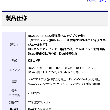
↑
ページTOPへ
製品仕様
RS232C⇔RS422変換器(ACアダプタ仕様)
【NTT Docomo無線パケット通信端末 FOMAユビキタスモ
製品名
ジュール対応】
CD(キャリアディテクト)信号の入出力がスイッチ切替可能
Dsub9P(DCE/ﾒｽ/ｲﾝﾁ)⇔Dsub25P(ﾒｽ)
型式
KS-1-VF
RS232C側：Dsub9P(DCE/メス/#4-40インチネジ)
コネクタ
RS422側：Dsub25P(メス/M2.6ミリネジ)
・ACアダプタ(付属/出力電圧：DC9V-500mA/入力電圧：
電源
AC100V-240V/センターマイナス/プラグ：外径5.5mm)
最大
230kbps
伝送速度
対応OS
OSに依存しない
RoHS
RoHS10物質対応