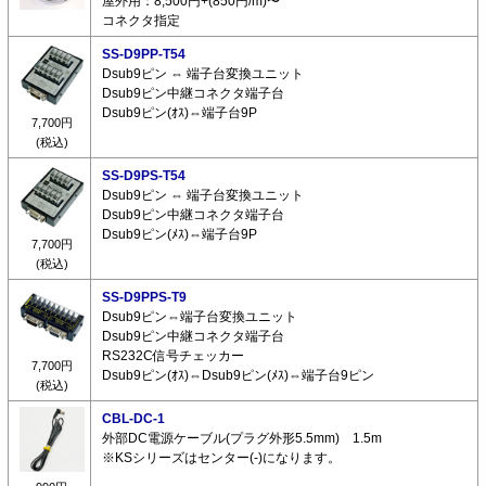
屋外用：8,500円+(850円/m)〜
コネクタ指定
SS-D9PP-T54
Dsub9ピン ⇔ 端子台変換ユニット
Dsub9ピン中継コネクタ端子台
Dsub9ピン(ｵｽ)⇔端子台9P
7,700円
(税込)
SS-D9PS-T54
Dsub9ピン ⇔ 端子台変換ユニット
Dsub9ピン中継コネクタ端子台
Dsub9ピン(ﾒｽ)⇔端子台9P
7,700円
(税込)
SS-D9PPS-T9
Dsub9ピン⇔端子台変換ユニット
Dsub9ピン中継コネクタ端子台
RS232C信号チェッカー
7,700円
Dsub9ピン(ｵｽ)⇔Dsub9ピン(ﾒｽ)⇔端子台9ピン
(税込)
CBL-DC-1
外部DC電源ケーブル(プラグ外形5.5mm) 1.5m
※KSシリーズはセンター(-)になります。