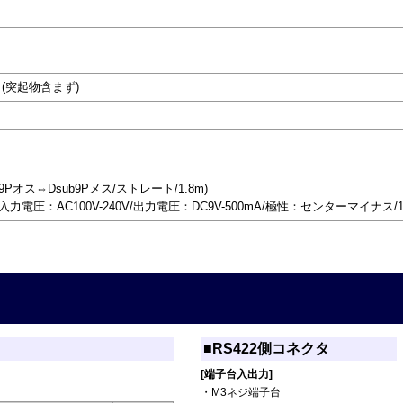
)mm (突起物含まず)
9Pオス⇔Dsub9Pメス/ストレート/1.8m)
/入力電圧：AC100V-240V/出力電圧：DC9V-500mA/極性：センターマイナス/1.
■RS422側コネクタ
[端子台入出力]
・M3ネジ端子台