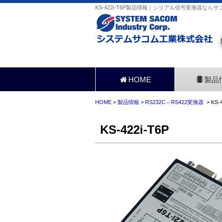
KS-422i-T6P製品情報｜シリアル信号変換器ならサ
HOME
製品
HOME
>
製品情報
>
RS232C⇔RS422変換器
> KS-4
KS-422i-T6P