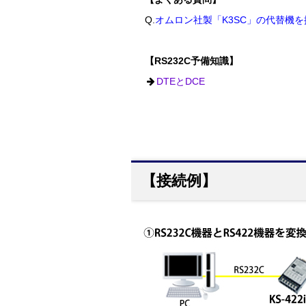
Q.
オムロン社製「K3SC」の代替機
【RS232C予備知識】
DTEとDCE
【接続例】