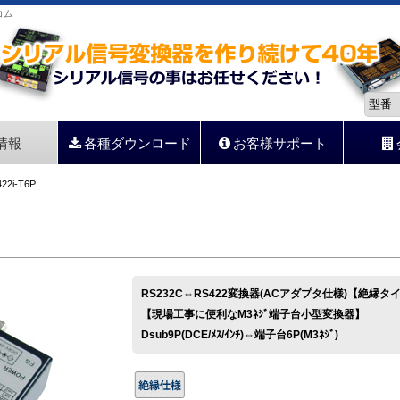
コム
情報
各種ダウンロード
お客様サポート
22i-T6P
RS232C⇔RS422変換器(ACアダプタ仕様)【絶縁タ
【現場工事に便利なM3ﾈｼﾞ端子台小型変換器】
Dsub9P(DCE/ﾒｽ/ｲﾝﾁ)⇔端子台6P(M3ﾈｼﾞ)