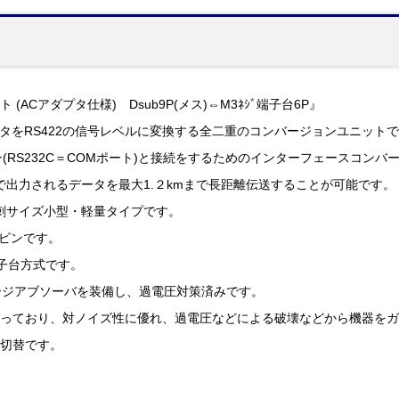
 (ACアダプタ仕様) Dsub9P(メス)⇔M3ﾈｼﾞ端子台6P』
ータをRS422の信号レベルに変換する全二重のコンバージョンユニット
ン(RS232C＝COMポート)と接続をするためのインターフェースコン
Cで出力されるデータを最大1.２kmまで長距離伝送することが可能です。
刺サイズ小型・軽量タイプです。
9ピンです。
端子台方式です。
ージアブソーバを装備し、過電圧対策済みです。
様になっており、対ノイズ性に優れ、過電圧などによる破壊などから機器を
チ切替です。