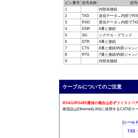
ピン番号
信号名称
信号
1
内部未接続
2
TXD
送信データ←内部でRX
3
RXD
受信データ→内部でTX
4
DSR
6番と接続
5
SG
シグナル・グランド
6
DTR
4番と接続
7
CTS
8番と接続/内部ジャン
8
RTS
7番と接続/内部ジャン
9
内部未接続
ケーブルについてのご注意
RS422/RS485通信の場合は必ずツイス
推奨品はEthernet(LAN)に使用するCA
[
シール