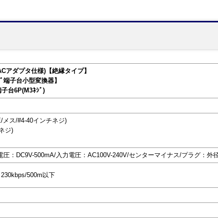
器(ACアダプタ仕様)【絶縁タイプ】
ｼﾞ端子台小型変換器】
端子台6P(M3ﾈｼﾞ)
E/メス/#4-40インチネジ)
ネジ)
：DC9V-500mA/入力電圧：AC100V-240V/センターマイナス/プラグ：外径5
 230kbps/500m以下