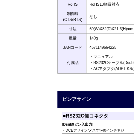
RoHS
RoHS10物質対応
制御線
なし
(CTS/RTS)
寸法
59(W)X82(D)X21.6(H
重量
140g
JANコード
4571149664225
・マニュアル
付属品
・RS232Cケーブル(Dsub
・ACアダプタ(ADPT-KS
ピンアサイン
■RS232C側コネクタ
[Dsub9ピン入出力]
・DCEアサイン/メス/#4-40インチネジ