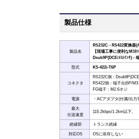
製品仕様
RS232C⇔RS422変換
製品名
【現場工事に便利なM3ﾈ
Dsub9P(DCE/ﾒｽ/ｲﾝﾁ)⇔
型式
KS-422i-T6P
RS232C側：Dsub9P(DC
コネクタ
RS422側：端子台(6P/M3
FG端子：M2.6ネジ
電源
・ACアダプタ(付属/出力電圧
最大
115.2kbps/1.2km以下、
伝送速度
絶縁部
トランス絶縁
対応OS
OSに依存しない