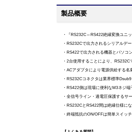
製品概要
・『RS232C⇔RS422絶縁変換ユニット
・RS232Cで出力されるシリアルデ
・RS422で出力される機器とパソコ
・2台使用することにより、RS232
・ACアダプタにより電源供給する名
・RS232Cコネクタは業界標準Dsub
・RS422側は現場に便利なM3ネジ
・全信号ライン・過電圧保護するサ
・RS232CとRS422間は絶縁仕
・終端抵抗のON/OFFは簡単スイッ
【よくある質問】