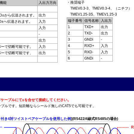
・推奨端子
機能
入出力方向
TMEV0.3-3、TMEV0.3-4、（ニチフ）
TMEV1.25-3S、TMEV1.25-3
D±から伝送されます。
出力
端子番号
信号名称
入出力
D±へ伝達されます。
入力
1
TXD+
出力
入力
2
TXD-
出力
-
3
GNDi
-
出力
4
RXD+
入力
パーで切断可能です。
入力
5
RXD-
入力
パーで切断可能です、
出力
6
GNDi
-
トペアケーブルにて±を合せて接続してください。
T5Eケーブルです。短距離ならシールド無しのCAT5でも可能です。
ド付き4対ツイストペアケーブルを使用した例
](RS422/4線式RS485の場合)